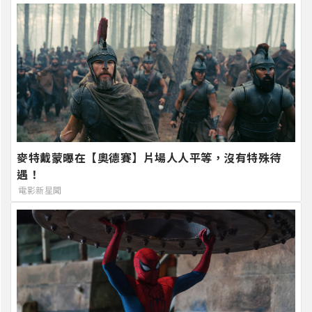
麥特戴蒙曝在【奧德賽】片場人人平等，沒有特殊待
遇！
電影新星聞