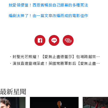
就愛領便當！西恩賓暢談自己銀幕的多種死法
編劇太神了！由一篇文章改編而成的電影佳作
．
封聖光芒照耀！【愛無止盡德蕾莎】包場跨越宗教詢問度破表
．
演技直達靈魂深處！英國常勝軍影后【愛無止盡德蕾莎】化身德蕾莎修女