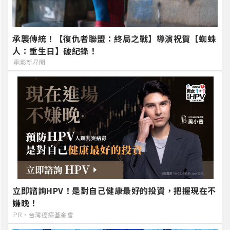
承襲傳統！【復仇者聯盟：終局之戰】導演祝賀【蜘蛛
人：重生日】破紀錄！
電影新星聞
立即諮詢HPV！是對自己健康最好的投資，把握現在不
嫌晚！
PR・台灣癌症基金會