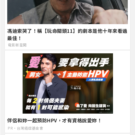
馮迪索哭了！稱【玩命關頭11】的劇本是他十年來看過
最佳！
電影新星聞
伴侶和妳一起預防HPV，才有資格說愛妳！
PR・台灣癌症基金會