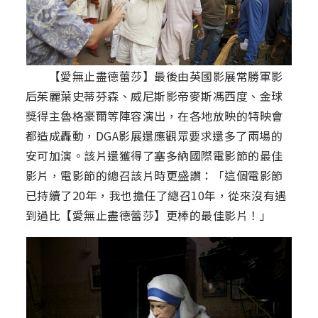
【愛無止盡德蕾莎】最後由英國影展常勝軍影
后茱麗葉史蒂芬森、威尼斯影帝麥斯馮西度、金球
獎得主魯格豪爾等陣容演出，在各地放映的特映會
都造成轟動，DGA影展還應觀眾要求還多了兩場的
安可加演。該片還獲得了塞多納國際電影節的最佳
影片，電影節的總召該片時更盛讚：「這個電影節
已持續了20年，我也擔任了總召10年，從來沒有遇
到過比【愛無止盡德蕾莎】更棒的最佳影片！」