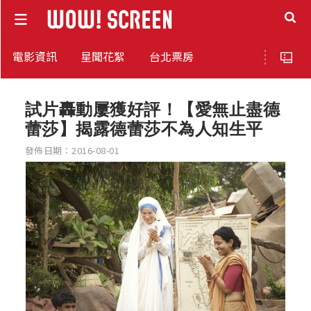
電影資訊
星聞花絮
台北票房
試片轟動屢獲好評！【愛無止盡德
蕾莎】揭露德蕾莎不為人知生平
發佈日期：2016-08-01