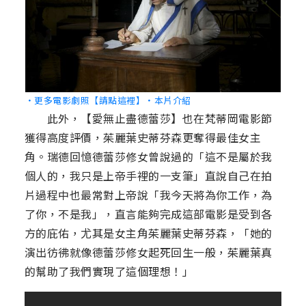
‧更多電影劇照【請點這裡】
‧本片介紹
此外，【愛無止盡德蕾莎】也在梵蒂岡電影節
獲得高度評價，茱麗葉史蒂芬森更奪得最佳女主
角。瑞德回憶德蕾莎修女曾說過的「這不是屬於我
個人的，我只是上帝手裡的一支筆」直說自己在拍
片過程中也最常對上帝說「我今天將為你工作，為
了你，不是我」，直言能夠完成這部電影是受到各
方的庇佑，尤其是女主角茱麗葉史蒂芬森，「她的
演出彷彿就像德蕾莎修女起死回生一般，茱麗葉真
的幫助了我們實現了這個理想！」