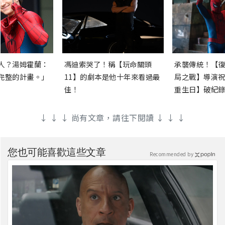
人？湯姆霍蘭：
馮迪索哭了！稱【玩命關頭
承襲傳統！【復
完整的計畫。」
11】的劇本是他十年來看過最
局之戰】導演祝
佳！
重生日】破紀錄
↓ ↓ ↓ 尚有文章，請往下閱讀 ↓ ↓ ↓
您也可能喜歡這些文章
Recommended by