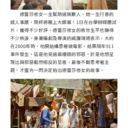
德蕾莎修女一生幫助過無數人，她一生行善的
感人事蹟，現終將搬上大銀幕！1日在台舉辦媒體試
片，獲得不少好評，德蕾莎修女的救世生平也賺得
不少熱淚。身兼編劇及導演的威廉瑞德表示，大約
在2000年時，他開始構思著做電影，結果隔年911
事件發生，這是他見過最糟糕的邪惡。於是他想呈
現出與邪惡截然相反的至善，最後不斷思考著主
題，才靈光一閃決定拍出德蕾莎修女的故事。