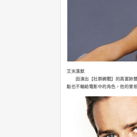
艾米漢默
因演出【社群網戰】的高富帥雙胞
點也不輸給電影中的角色，他的曾