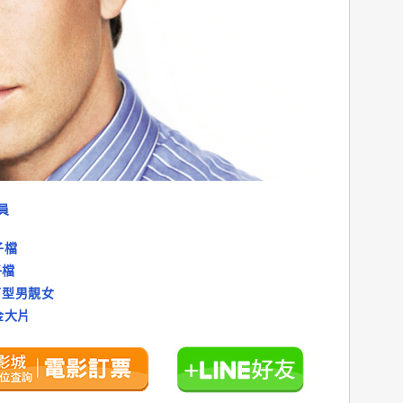
員
子檔
子檔
了型男靚女
金大片