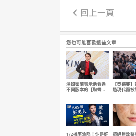
您也可能喜歡這些文章
湯姆霍蘭表示他看過
【奧德賽】
不同版本的【蜘蛛
過現代而被
人：重生日】剪輯，
演克里斯多
這版完全不行！
自解釋！
1/2機率淪陷！你是好
拒絕無效醫