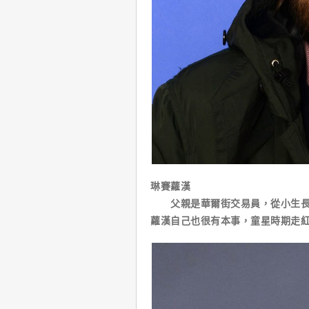
琳賽蘿漢
父親是華爾街交易員，從小生長環
蘿漢自己也很有本事，童星時期走