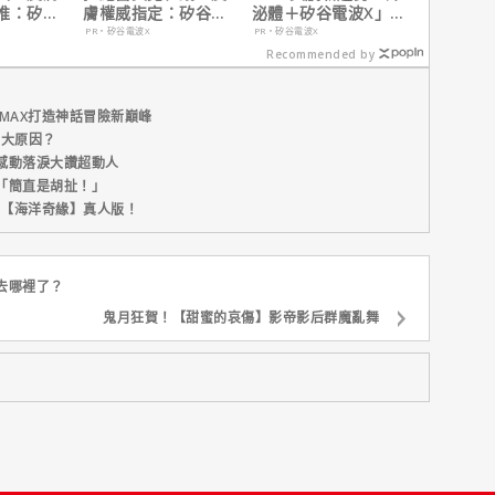
推：矽谷
膚權威指定：矽谷電
泌體＋矽谷電波X」聯
肌膚由內而
波 X 由內而外養出逆
手，開啟高階養膚新
PR・矽谷電波X
PR・矽谷電波X
齡好膚質
世代
Recommended by
MAX打造神話冒險新巔峰
五大原因？
感動落淚大讚超動人
「簡直是胡扯！」
新片【海洋奇緣】真人版！
去哪裡了？
鬼月狂賀！【甜蜜的哀傷】影帝影后群魔亂舞