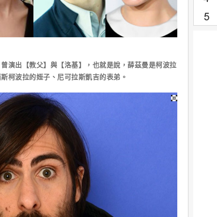
演出【教父】與【洛基】，也就是說，薛茲曼是柯波拉
西斯柯波拉的姪子、尼可拉斯凱吉的表弟。