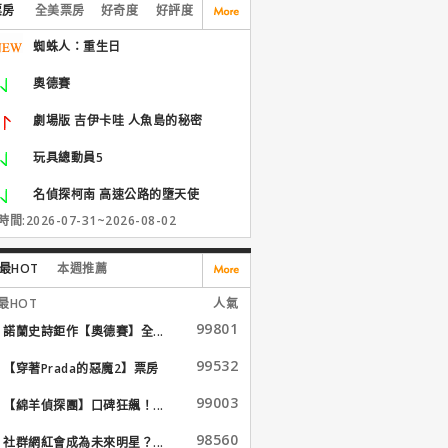
票房
全美票房
好奇度
好評度
蜘蛛人：重生日
奧德賽
劇場版 吉伊卡哇 人魚島的秘密
玩具總動員5
名偵探柯南 高速公路的墮天使
間:2026-07-31~2026-08-02
最HOT
本週推薦
最HOT
人氣
99801
諾蘭史詩鉅作【奧德賽】全...
99532
【穿著Prada的惡魔2】票房
大...
99003
【綿羊偵探團】口碑狂飆！...
98560
社群網紅會成為未來明星？...