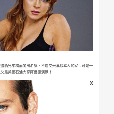
胎兄弟檔而闖出名氣，不過艾米漢默本人的家世可是一
祖父是美國石油大亨阿曼德漢默！