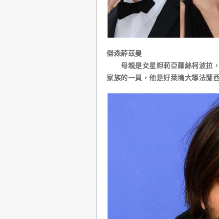
傑森薛茲曼
母親是女星妲莉亞蘿絲柯波拉，曾
家族的一員，他是好萊塢大導法蘭