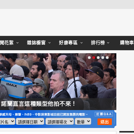
Close
聞花絮
雜誌櫥窗
好康專區
排行榜
購物車
，諾蘭直言這種類型他拍不來！