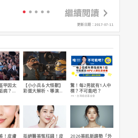
更新日期：2017-07-11
盔甲因太
【小小兵＆大怪獸】
驚！每2男就有1人中
詬病？導
彩蛋大解析、導演皮
標？不可能吧？
夫諾蘭親
耶考芬解密10個電影
PR・台灣癌症基金會
梗！
美！皮膚
拒絕醫美冤枉錢！皮
2026美肌新趨勢「外