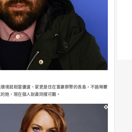
境就相當優渥、家更是住在富豪群聚的長島，不過琳賽
紅的她，現在個人財產同樣可觀。