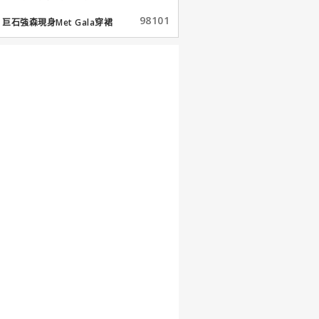
98101
巨石強森現身Met Gala穿裙
子...