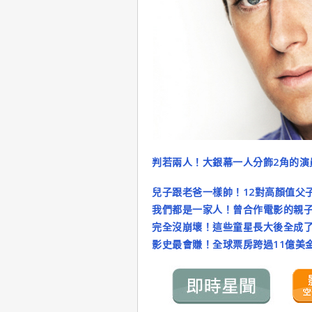
判若兩人！大銀幕一人分飾2角的演
兒子跟老爸一樣帥！12對高顏值父
我們都是一家人！曾合作電影的親
完全沒崩壞！這些童星長大後全成
影史最會賺！全球票房跨過11億美