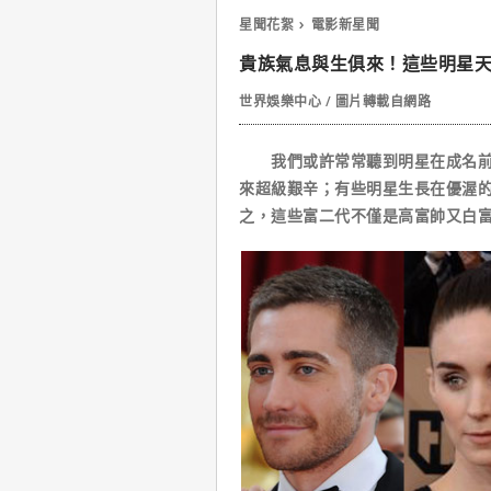
星聞花絮
電影新星聞
貴族氣息與生俱來！這些明星
世界娛樂中心 / 圖片轉載自網路
我們或許常常聽到明星在成名前是
來超級艱辛；有些明星生長在優渥
之，這些富二代不僅是高富帥又白