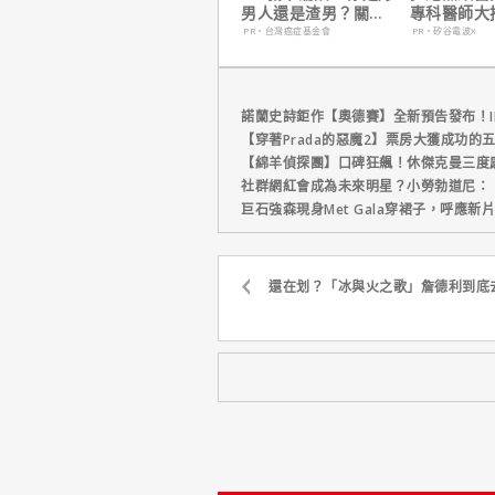
男人還是渣男？關鍵
專科醫師大
在這
電波 X 讓
PR・台灣癌症基金會
PR・矽谷電波X
外更強韌
諾蘭史詩鉅作【奧德賽】全新預告發布！I
【穿著Prada的惡魔2】票房大獲成功的
【綿羊偵探團】口碑狂飆！休傑克曼三度
社群網紅會成為未來明星？小勞勃道尼：
巨石強森現身Met Gala穿裙子，呼應
還在划？「冰與火之歌」詹德利到底