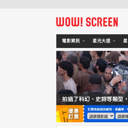
電影資訊
星光大道
星
如何交棒蜘蛛人？湯姆霍蘭：「我們有一個完整的計畫。」
拍過了科幻、史詩等類型