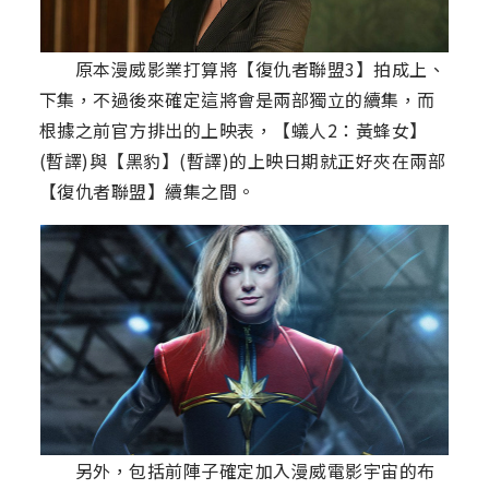
原本漫威影業打算將【復仇者聯盟3】拍成上、
下集，不過後來確定這將會是兩部獨立的續集，而
根據之前官方排出的上映表，【蟻人2：黃蜂女】
(暫譯)與【黑豹】(暫譯)的上映日期就正好夾在兩部
【復仇者聯盟】續集之間。
另外，包括前陣子確定加入漫威電影宇宙的布