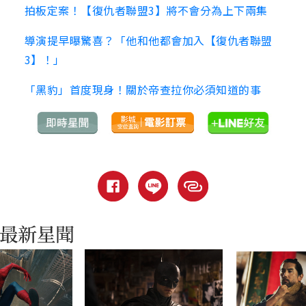
拍板定案！【復仇者聯盟3】將不會分為上下兩集
導演提早曝驚喜？「他和他都會加入【復仇者聯盟
3】！」
「黑豹」首度現身！關於帝查拉你必須知道的事