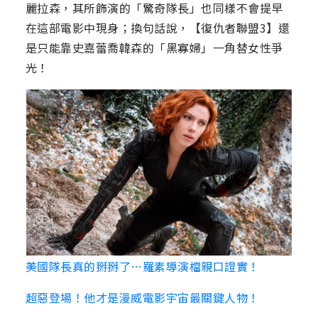
麗拉森，其所飾演的「驚奇隊長」也同樣不會提早
在這部電影中現身；換句話說，【復仇者聯盟3】還
是只能靠史嘉蕾喬韓森的「黑寡婦」一角替女性爭
光！
美國隊長真的掰掰了…羅素導演檔親口證實！
超惡登場！他才是漫威電影宇宙最關鍵人物！