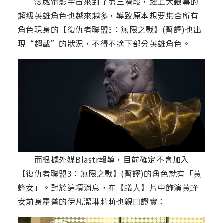
漫威電影宇宙來到了第三階段，躍上大銀幕的
超級英雄角色也越來越多，導致原本想要集合所有
角色現身的【復仇者聯盟3：無限之戰】(暫譯)也出
現“超載”的狀況，不得不捨下部分英雄角色。
而根據外媒Blastr報導，目前確定不會加入
【復仇者聯盟3：無限之戰】(暫譯)的角色就有「黃
蜂女」。對於這項消息，在【蟻人】片中飾演黃蜂
女前身霍普的伊凡潔琳莉莉也親口證實：