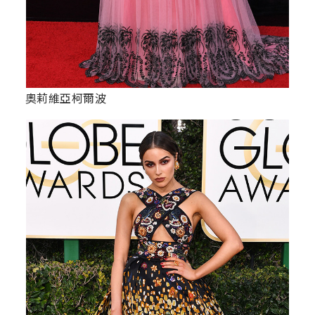
奧莉維亞柯爾波