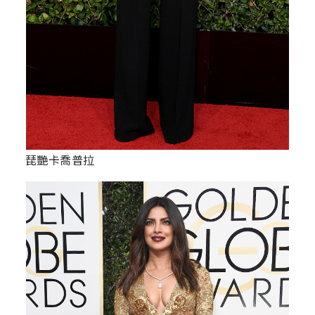
琵艷卡喬普拉