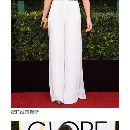
費莉絲蒂瓊斯