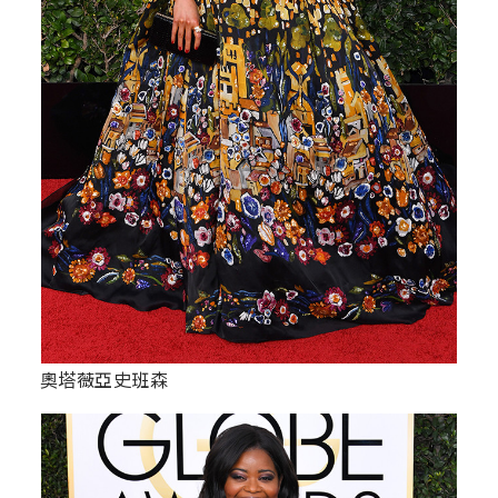
奧塔薇亞史班森