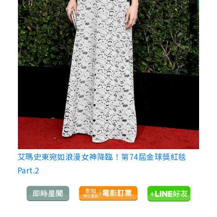
艾瑪史東宛如浪漫女神降臨！第74屆金球獎紅毯
Part.2