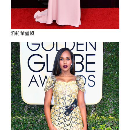
凱莉華盛頓