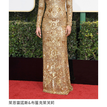
萊恩雷諾斯&布蕾克萊芙莉