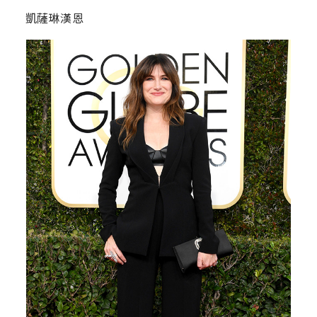
凱薩琳漢恩