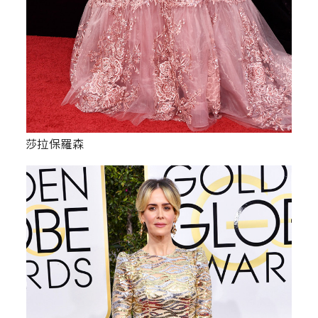
莎拉保羅森