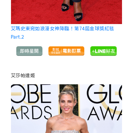
艾瑪史東宛如浪漫女神降臨！第74屆金球獎紅毯
Part.2
艾莎帕達姬