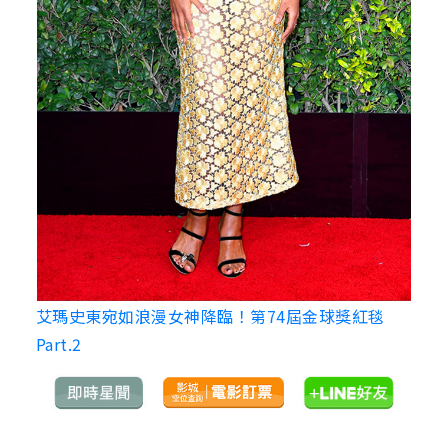
艾瑪史東宛如浪漫女神降臨！第74屆金球獎紅毯
Part.2