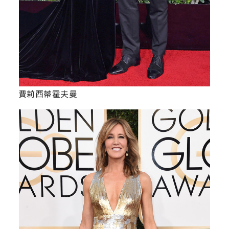
費莉西蒂霍夫曼