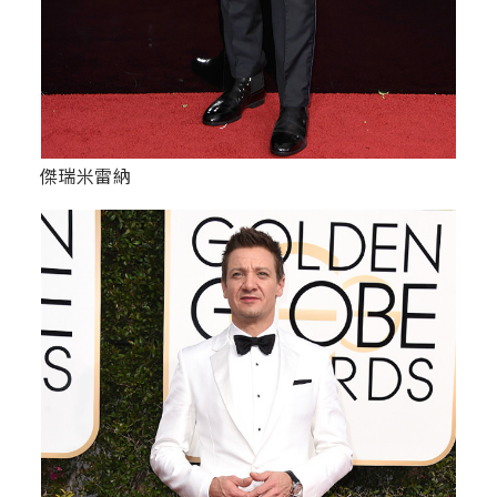
傑瑞米雷納