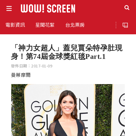
電影資訊
星聞花絮
台北票房
「神力女超人」蓋兒賈朵特孕肚現
身！第74屆金球獎紅毯Part.1
發佈日期：2017-01-09
曼蒂摩爾