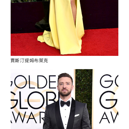
賈斯汀提姆布萊克