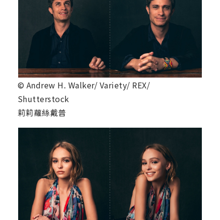
© Andrew H. Walker/ Variety/ REX/
Shutterstock
莉莉蘿絲戴普