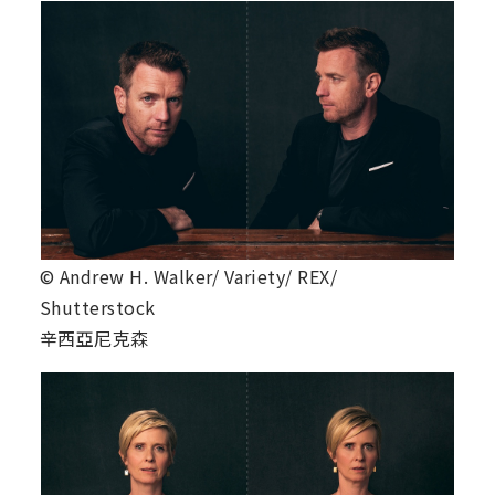
© Andrew H. Walker/ Variety/ REX/
Shutterstock
辛西亞尼克森