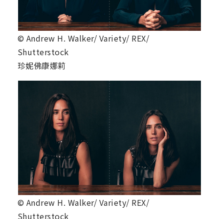
© Andrew H. Walker/ Variety/ REX/
Shutterstock
珍妮佛康娜莉
© Andrew H. Walker/ Variety/ REX/
Shutterstock