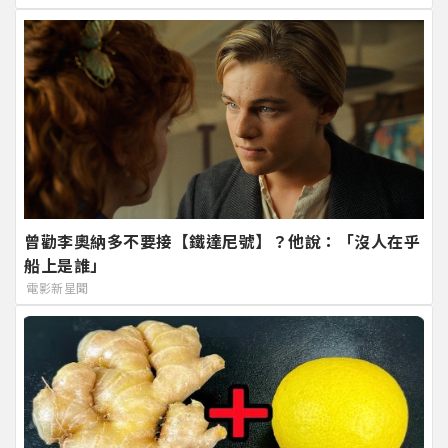
曾勸李奧納多不要接【鐵達尼號】？他說：「沒人在乎
船上是誰」
電影新星聞