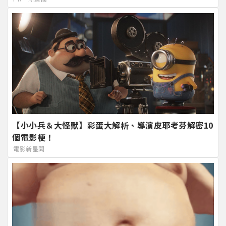
【小小兵＆大怪獸】彩蛋大解析、導演皮耶考芬解密10
個電影梗！
電影新星聞