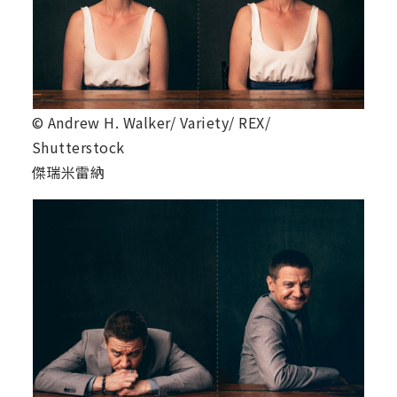
© Andrew H. Walker/ Variety/ REX/
Shutterstock
傑瑞米雷納