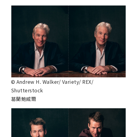
© Andrew H. Walker/ Variety/ REX/
Shutterstock
葛蘭鮑威爾