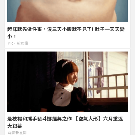
起床就先做件事，沒三天小腹就不見了! 肚子一天天變
小！
PR・新素簡
是枝裕和攜手裴斗娜經典之作 【空氣人形】六月重返
大銀幕
電影新星聞