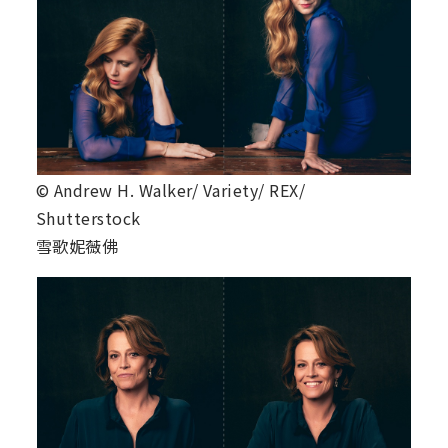
© Andrew H. Walker/ Variety/ REX/
Shutterstock
雪歌妮薇佛