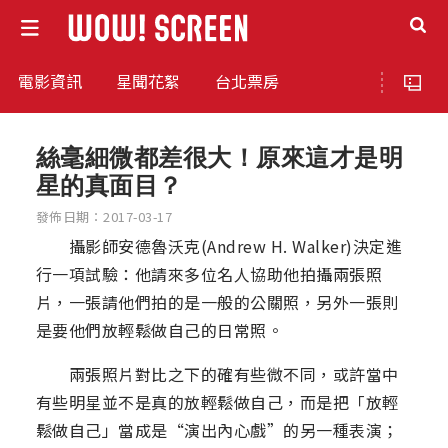
電影資訊
星聞花絮
台北票房
絲毫細微都差很大！原來這才是明
星的真面目？
發佈日期：2017-03-17
攝影師安德魯沃克(Andrew H. Walker)決定進
行一項試驗：他請來多位名人協助他拍攝兩張照
片，一張請他們拍的是一般的公關照，另外一張則
是要他們放輕鬆做自己的日常照。
兩張照片對比之下的確有些微不同，或許當中
有些明星並不是真的放輕鬆做自己，而是把「放輕
鬆做自己」當成是“演出內心戲”的另一種表演；