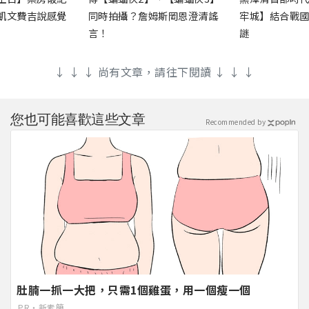
凱文費吉說感覺
同時拍攝？詹姆斯岡恩澄清謠
牢城】結合戰
言！
謎
↓ ↓ ↓ 尚有文章，請往下閱讀 ↓ ↓ ↓
您也可能喜歡這些文章
Recommended by
肚腩一抓一大把，只需1個雞蛋，用一個瘦一個
PR・新素簡