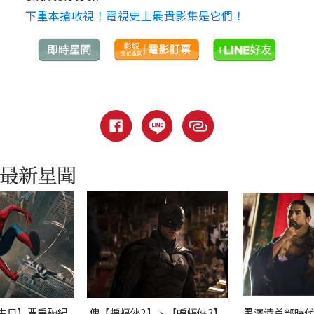
下重本搶收視！電視史上最貴影集是它們！
生日】票房破紀
傳【蝙蝠俠2】、【蝙蝠俠3】
黑澤清首部時