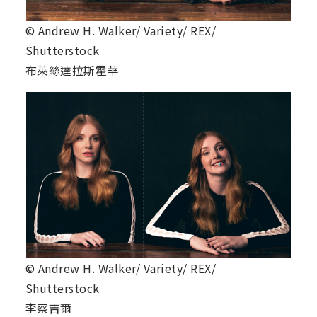
© Andrew H. Walker/ Variety/ REX/
Shutterstock
布萊絲達拉斯霍華
© Andrew H. Walker/ Variety/ REX/
Shutterstock
李察吉爾