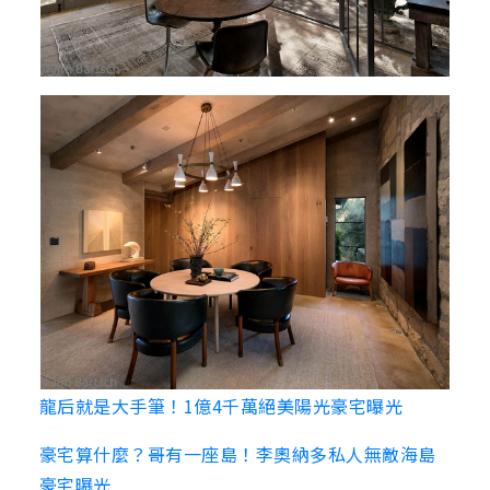
龍后就是大手筆！1億4千萬絕美陽光豪宅曝光
豪宅算什麼？哥有一座島！李奧納多私人無敵海島
豪宅曝光