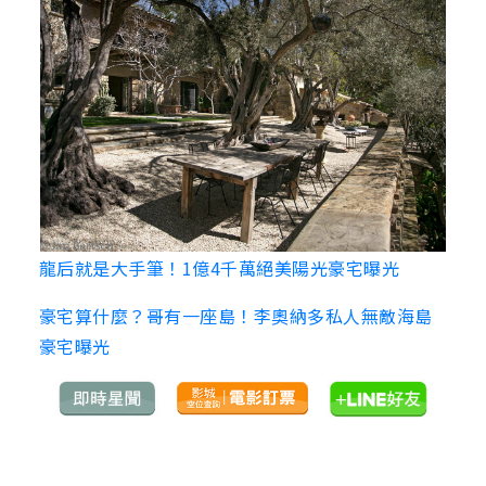
龍后就是大手筆！1億4千萬絕美陽光豪宅曝光
豪宅算什麼？哥有一座島！李奧納多私人無敵海島
豪宅曝光