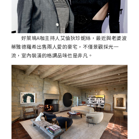
好萊塢A咖主持人艾倫狄珍妮絲，最近與老婆波
蒂雅德羅希出售兩人愛的豪宅，不僅景觀採光一
流，室內裝潢的格調品味也是非凡。