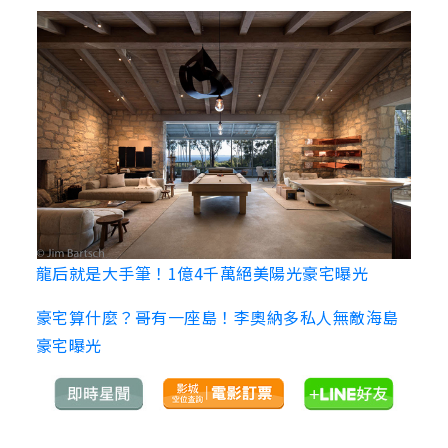
龍后就是大手筆！1億4千萬絕美陽光豪宅曝光
豪宅算什麼？哥有一座島！李奧納多私人無敵海島
豪宅曝光