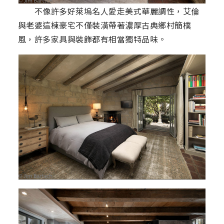
不像許多好萊塢名人愛走美式華麗調性，艾倫
與老婆這棟豪宅不僅裝潢帶著濃厚古典鄉村簡樸
風，許多家具與裝飾都有相當獨特品味。