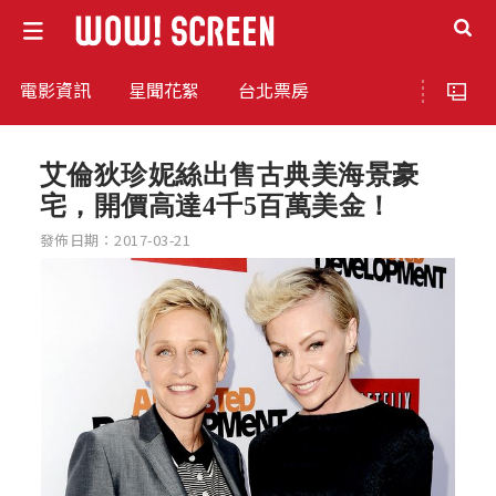
電影資訊
星聞花絮
台北票房
艾倫狄珍妮絲出售古典美海景豪
宅，開價高達4千5百萬美金！
發佈日期：2017-03-21