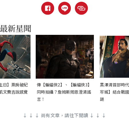
生日】票房破紀
傳【蝙蝠俠2】、【蝙蝠俠3】
黑澤清首部時
凱文費吉說感覺
同時拍攝？詹姆斯岡恩澄清謠
牢城】結合戰
言！
謎
↓ ↓ ↓ 尚有文章，請往下閱讀 ↓ ↓ ↓