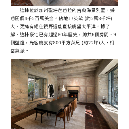
這棟位於加州聖塔芭芭拉的古典海景別墅，據
悉開價4千5百萬美金。佔地17英畝 (約2萬8千坪)
大，更擁有絕佳視野還能直接眺望太平洋。據了
解，這棟豪宅已有超過80年歷史，總共6個房間、9
個壁爐，光客廳就有800平方英尺 (約22坪)大，相
當氣派。