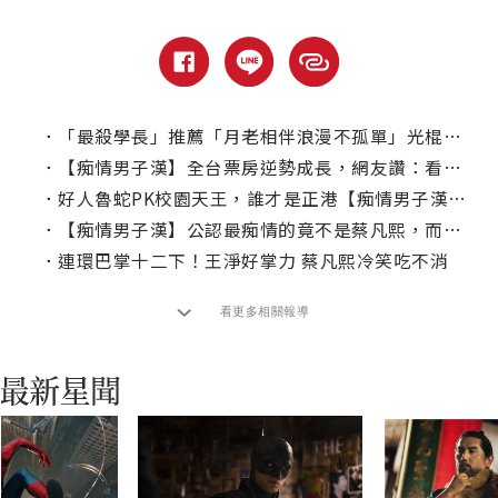
．
「最殺學長」推薦「月老相伴浪漫不孤單」光棍電影片單
．
【痴情男子漢】全台票房逆勢成長，網友讚：看完都想二刷！
．
好人魯蛇PK校園天王，誰才是正港【痴情男子漢】？
．
【痴情男子漢】公認最痴情的竟不是蔡凡熙，而是「他」？
．
連環巴掌十二下！王淨好掌力 蔡凡熙冷笑吃不消
看更多相關報導