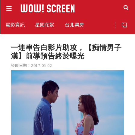
電影資訊
星聞花絮
台北票房
一連串告白影片助攻，【痴情男子
漢】前導預告終於曝光
發佈日期：2017-05-02