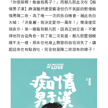
「你很屌啊！敢搶我馬子！」而蔡凡熙此次在【痴
情男子漢】飾演雖然遭受霸凌但仍不氣餒的憨傻痴
情男陳二崁，為了唯一一次的告白機會，藉此告白
大喊：「洪曼麗，我決定愛你一萬年！」導演連奕
琦表示，第一眼看到蔡凡熙，因為又帥又高，不覺
得他符合這角色。到了第二次見面，蔡凡熙整個模
樣不太一樣，原本在他身上散發的自信消失了，講
起話來也有點吞吐，完全就是陳二崁該有的樣子！