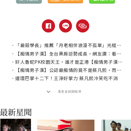
．
「最殺學長」推薦「月老相伴浪漫不孤單」光棍電影片單
．
【痴情男子漢】全台票房逆勢成長，網友讚：看完都想二刷！
．
好人魯蛇PK校園天王，誰才是正港【痴情男子漢】？
．
【痴情男子漢】公認最痴情的竟不是蔡凡熙，而是「他」？
．
連環巴掌十二下！王淨好掌力 蔡凡熙冷笑吃不消
看更多相關報導