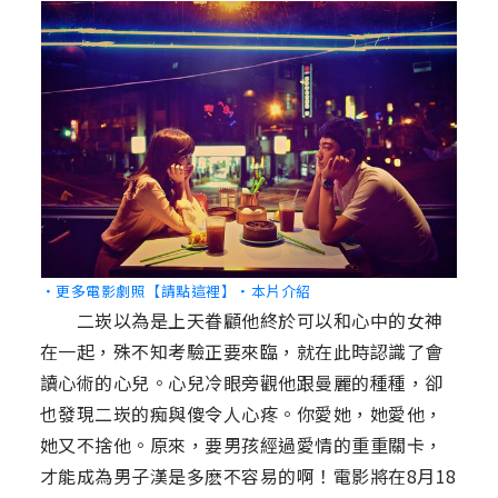
‧更多電影劇照【請點這裡】
‧本片介紹
二崁以為是上天眷顧他終於可以和心中的女神
在一起，殊不知考驗正要來臨，就在此時認識了會
讀心術的心兒。心兒冷眼旁觀他跟曼麗的種種，卻
也發現二崁的痴與傻令人心疼。你愛她，她愛他，
她又不捨他。原來，要男孩經過愛情的重重關卡，
才能成為男子漢是多麽不容易的啊！電影將在8月18