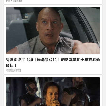
PR・新素簡
馮迪索哭了！稱【玩命關頭11】的劇本是他十年來看過
最佳！
電影新星聞