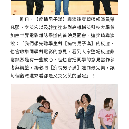
昨日，【痴情男子漢】導演連奕琦帶領演員蔡
凡熙、李英宏以及韓笙笙來到高雄輔英科技大學參
加由世界電影雜誌舉辦的首映見面會，連奕琦導演
說：「我們想先聽學生對【痴情男子漢】的反應，
也會收集同學對電影的意見，看到大家整場反應非
常熱烈是有一些放心，但也會把同學的意見當作參
考與調整，務必將【痴情男子漢】達到最完美，讓
每個觀眾進來看都是又哭又笑的滿足」！