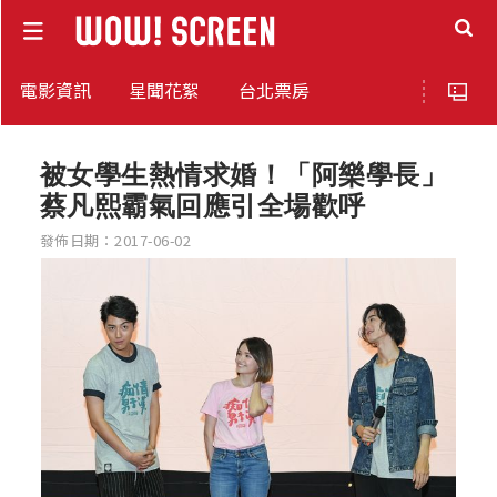
電影資訊
星聞花絮
台北票房
被女學生熱情求婚！「阿樂學長」
蔡凡熙霸氣回應引全場歡呼
發佈日期：2017-06-02