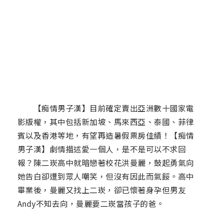
【痴情男子漢】目前確定賣出亞洲數十國家電
影版權，其中包括新加坡、馬來西亞、泰國、菲律
賓以及香港等地，有望再造暑假票房佳績！【痴情
男子漢】劇情描述愛一個人，是不是可以不求回
報？陳二崁高中就暗戀著校花洪曼麗，鼓起勇氣向
她告白卻遭到眾人嘲笑，但沒有因此而氣餒。高中
畢業後，曼麗又找上二崁，卻已懷著身孕但男友
Andy不知去向，曼麗要二崁當孩子的爸。