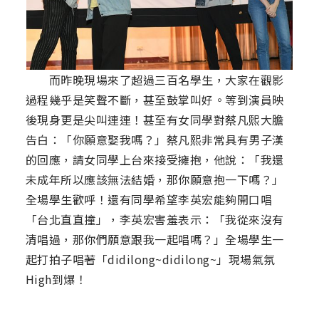
而昨晚現場來了超過三百名學生，大家在觀影
過程幾乎是笑聲不斷，甚至鼓掌叫好。等到演員映
後現身更是尖叫連連！甚至有女同學對蔡凡熙大膽
告白：「你願意娶我嗎？」蔡凡熙非常具有男子漢
的回應，請女同學上台來接受擁抱，他說：「我還
未成年所以應該無法結婚，那你願意抱一下嗎？」
全場學生歡呼！還有同學希望李英宏能夠開口唱
「台北直直撞」，李英宏害羞表示：「我從來沒有
清唱過，那你們願意跟我一起唱嗎？」全場學生一
起打拍子唱著「didilong~didilong~」現場氣氛
High到爆！