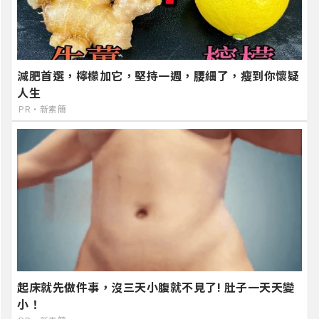
減肥首選，檸檬加它，堅持一週，腰細了，瘦到你懷疑
人生
PR・新素簡
起床就先做件事，沒三天小腹就不見了! 肚子一天天變
小！