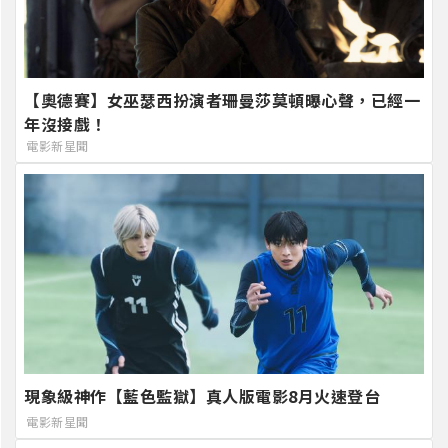
【奧德賽】女巫瑟西扮演者珊曼莎莫頓曝心聲，已經一
年沒接戲！
電影新星聞
現象級神作【藍色監獄】真人版電影8月火速登台
電影新星聞