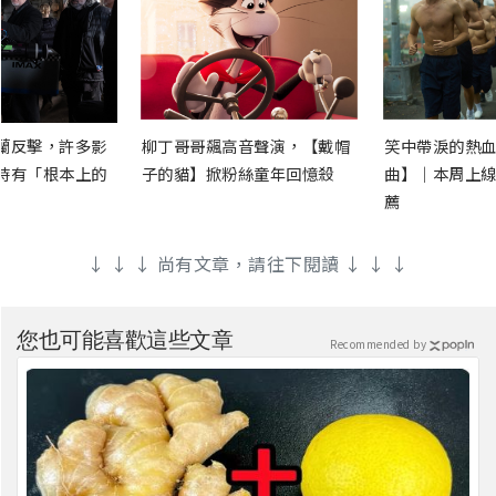
蘭反擊，許多影
柳丁哥哥飆高音聲演，【戴帽
笑中帶淚的熱血
時有「根本上的
子的貓】掀粉絲童年回憶殺
曲】｜本周上線
薦
↓ ↓ ↓ 尚有文章，請往下閱讀 ↓ ↓ ↓
您也可能喜歡這些文章
Recommended by