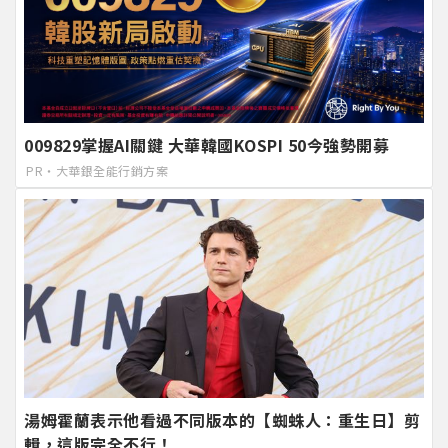
009829掌握AI關鍵 大華韓國KOSPI 50今強勢開募
PR・大華銀全能行銷方案
湯姆霍蘭表示他看過不同版本的【蜘蛛人：重生日】剪
輯，這版完全不行！