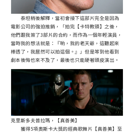
泰坦稍後解釋，當初會接下這部片完全是因為
電影公司的強迫推銷，「拍完【卡特教頭】之後，
他們跟我簽了3部片的合約，而作為一個年輕演員，
當時我的想法就是：『喲，我的老天爺，這聽起來
棒透了，我居然可以拍這個。』」但是等到他看到
劇本後悔也來不及了，最後也只能硬著頭皮演出。
克里斯多夫普拉瑪，【真善美】
獲得5項奧斯卡大獎的經典歌舞片【真善美】至