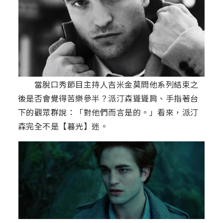
當脫口秀節目主持人吉米金莫問他系列結束之
後是否會覺得苦樂參半？派汀森聳聳肩、手指著台
下的觀眾群說：「對他們而言是的。」看來，派汀
森完全不是【暮光】迷。