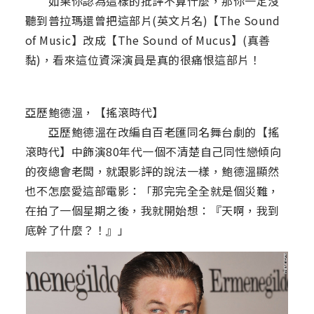
如果你認為這樣的批評不算什麼，那你一定沒
聽到普拉瑪還曾把這部片(英文片名)【The Sound
of Music】改成【The Sound of Mucus】(真善
黏)，看來這位資深演員是真的很痛恨這部片！
亞歷鮑德溫，【搖滾時代】
亞歷鮑德溫在改編自百老匯同名舞台劇的【搖
滾時代】中飾演80年代一個不清楚自己同性戀傾向
的夜總會老闆，就跟影評的說法一樣，鮑德溫顯然
也不怎麼愛這部電影：「那完完全全就是個災難，
在拍了一個星期之後，我就開始想：『天啊，我到
底幹了什麼？！』」