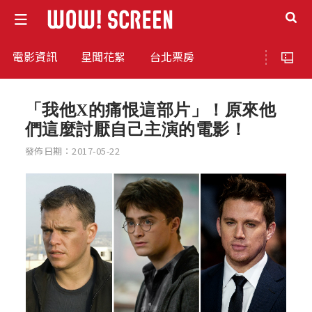
電影資訊
星聞花絮
台北票房
「我他X的痛恨這部片」！原來他
們這麼討厭自己主演的電影！
發佈日期：2017-05-22