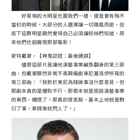
好萊塢的大明星也跟我們一樣，還是會有悔不
當初的時候。大部分的人選擇讓一切隨風而逝，但
底下這群明星顯然覺得自己必須讓粉絲們知道，原
來他們也超痛恨那部電影！
麥特戴蒙，【神鬼認證：最後通牒】
儘管這部片是讓他演藝事業鹹魚翻身的第三部
曲，但戴蒙顯然非常不高興編劇東尼蓋洛伊所寫的
第三部曲：「我對於東尼為錢做事沒什麼意見，但
那劇本真的是糟到不行，那根本就是扼殺演藝事業
的東西，糟透了。那真的很丟臉，基本上他就是敷
衍了事，拿錢後就閃人了。」