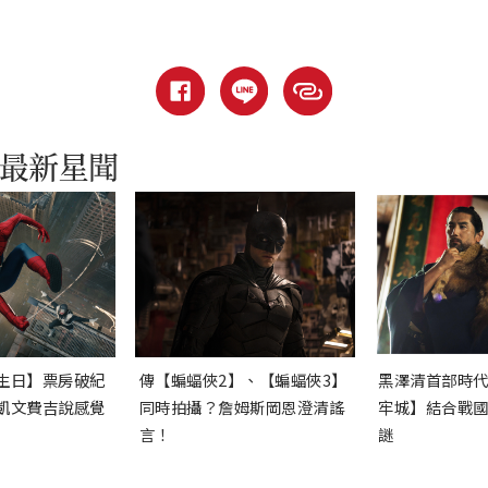
生日】票房破紀
傳【蝙蝠俠2】、【蝙蝠俠3】
黑澤清首部時
凱文費吉說感覺
同時拍攝？詹姆斯岡恩澄清謠
牢城】結合戰
言！
謎