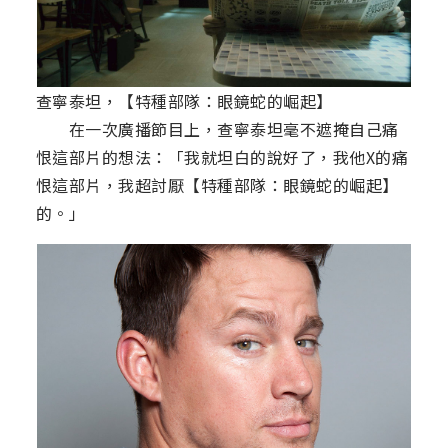
查寧泰坦，【特種部隊：眼鏡蛇的崛起】
在一次廣播節目上，查寧泰坦毫不遮掩自己痛
恨這部片的想法：「我就坦白的說好了，我他X的痛
恨這部片，我超討厭【特種部隊：眼鏡蛇的崛起】
的。」