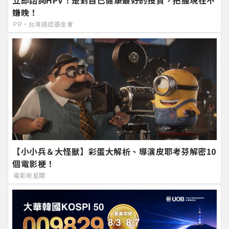
嫌晚！
PR・台灣癌症基金會
【小小兵＆大怪獸】彩蛋大解析、導演皮耶考芬解密10
個電影梗！
電影新星聞