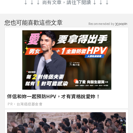
↓ ↓ ↓ 尚有文章，請往下閱讀 ↓ ↓ ↓
您也可能喜歡這些文章
Recommended by
伴侶和妳一起預防HPV，才有資格說愛妳！
PR・台灣癌症基金會