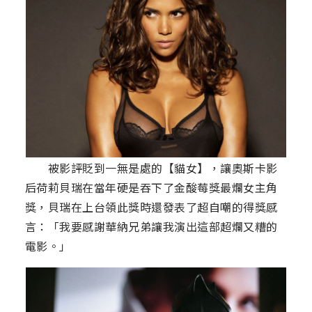
被影評貶到一無是處的【貓女】，讓奧斯卡影
后荷莉貝瑞在當年硬是吞下了金酸莓獎最爛女主角
獎，貝瑞在上台領此獎時還發表了超自嘲的得獎感
言：「我要感謝華納兄弟讓我演出這部超爛又糟的
電影。」