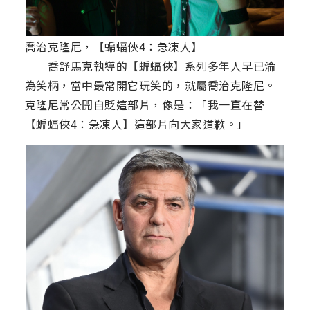
喬治克隆尼，【蝙蝠俠4：急凍人】
喬舒馬克執導的【蝙蝠俠】系列多年人早已淪
為笑柄，當中最常開它玩笑的，就屬喬治克隆尼。
克隆尼常公開自貶這部片，像是：「我一直在替
【蝙蝠俠4：急凍人】這部片向大家道歉。」