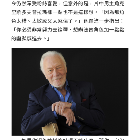
今仍然深受粉絲喜愛，但意外的是，片中男主角克
里斯多夫普拉瑪卻一點也不是這樣想。「因為那角
色太糟、太敏感又太感傷了。」他還進一步指出：
「你必須非常努力去詮釋，想辦法替角色加一點點
的幽默感進去。」