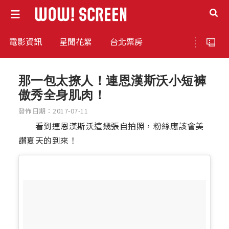
電影資訊
星聞花絮
台北票房
那一包太撩人！連恩漢斯沃小短褲
傲秀全身肌肉！
發佈日期：2017-07-11
看到連恩漢斯沃這幾張自拍照，粉絲應該會美
讚夏天的到來！