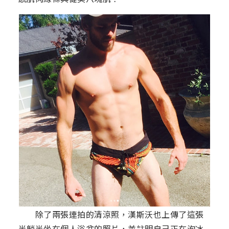
除了兩張連拍的清涼照，漢斯沃也上傳了這張
半躺半坐在個人浴盆的照片，並註明自己正在泡冰