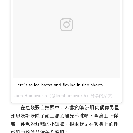
Here's to ice baths and flexing in tiny shorts
Liam Hemsworth（@liamhemsworth）分享的貼文 於
2017 
在這幾張自拍照中，27歲的澳洲肌肉偶像男星
連恩漢斯沃除了頭上那頂陽光棒球帽，全身上下僅
著一件色彩鮮豔的小短褲，根本就是在秀身上的性
感肌肉線條與健美八塊肌！