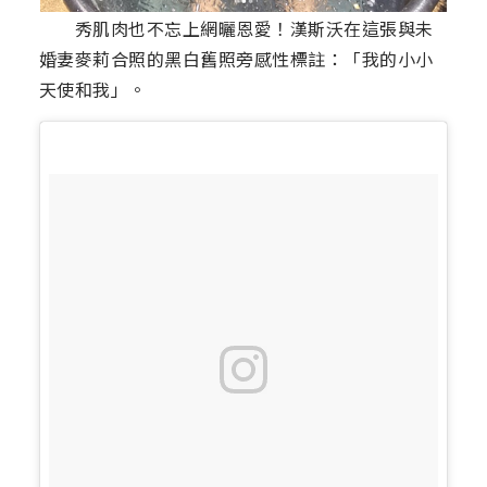
秀肌肉也不忘上網曬恩愛！漢斯沃在這張與未
婚妻麥莉合照的黑白舊照旁感性標註：「我的小小
天使和我」。