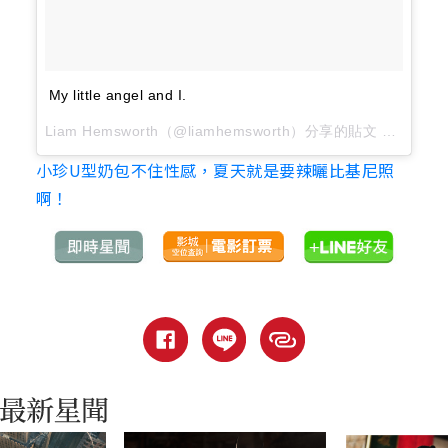
My little angel and I.
Liam Hemsworth（@liamhemsworth）分享的貼文 於
2017 
小珍U型奶包不住性感，夏天就是要辣曬比基尼照
啊！