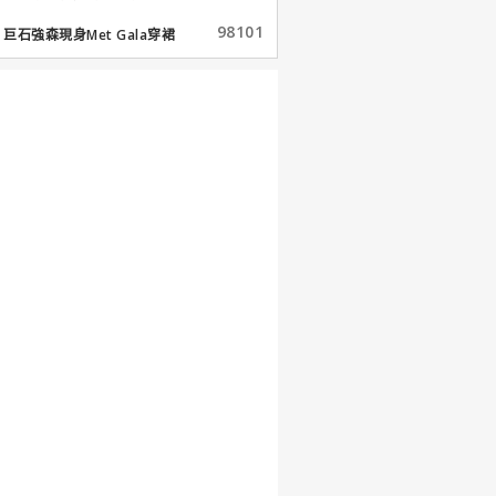
98101
巨石強森現身Met Gala穿裙
子...