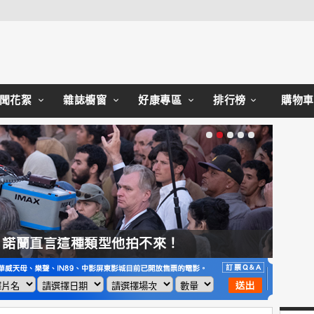
Close
聞花絮
雜誌櫥窗
好康專區
排行榜
購物車
，諾蘭直言這種類型他拍不來！