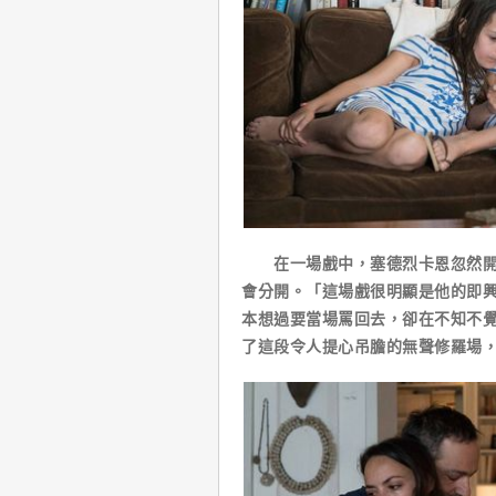
在一場戲中，塞德烈卡恩忽然開始
會分開。「這場戲很明顯是他的即
本想過要當場罵回去，卻在不知不
了這段令人提心吊膽的無聲修羅場