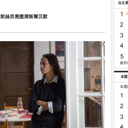
台北
芮妮絲貝喬選擇無聲沉默
統計時
本週
本週