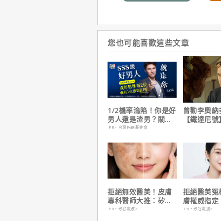
您也可能喜歡這些文章
1/2機率淪陷！你是好
曾勸李奧納
男人還是渣男？關鍵
【鐵達尼號
在這
說：「沒人
PR・台灣癌症基金會
是誰」
拒絕無效醫美！皮膚
拒絕醫美冤
專科醫師大推：矽谷
膚權威指定
電波 X 讓肌膚由內而
波 X 由內
PR・矽谷電波X
PR・矽谷電波X
外更強韌
齡好膚質