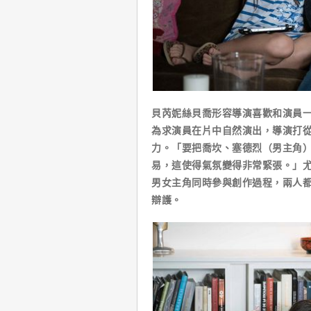
貝芮妮絲貝喬形容導演喜歡和演員
為求演員在片中自然演出，導演打
力。「要把喬坎、塞德烈（男主角
易，這使得氣氛變得非常緊張。」
男女主角同時參與創作過程，兩人
辯護。