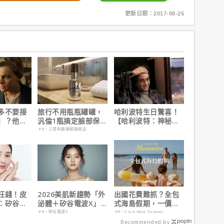
更新日期：2017-08-25
多不要接
旅行不用瓶瓶罐罐，
哈利波特生日驚喜！
】？他
汎倫1瓶搞定臉部保
【哈利波特：神秘的
在乎船上
養！
魔法石】25週年限定
PR・三得利健康網路商店
1週重返大銀幕
枉錢！皮
2026美肌新趨勢「外
出國花費難抓？全包
：矽谷電
泌體＋矽谷電波X」聯
式海島假期，一價搞
而外養出逆
手，開啟高階養膚新
定食宿玩樂，省錢更
PR・矽谷電波X
PR・Club Med Taiwan
世代
省心！
Recommended by