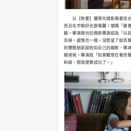
以【咎愛】獲得坎城影展最佳女主
而且名字剛好也是瑪麗！號稱「最
驗。導演喬坎拉佛斯導演認為「以
丟掉。感情也一樣，沒慾望了就丟
的雙胞胎家庭宛如自己的縮影，導
親爸爸。導演說「如果觀眾在看完
糾結，那我便算成功了。」