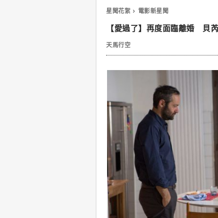
星聞花絮
電影新星聞
【愛過了】再度面臨離婚 貝
天馬行空