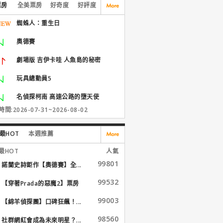
票房
全美票房
好奇度
好評度
蜘蛛人：重生日
奧德賽
劇場版 吉伊卡哇 人魚島的秘密
玩具總動員5
名偵探柯南 高速公路的墮天使
間:2026-07-31~2026-08-02
最HOT
本週推薦
最HOT
人氣
99801
諾蘭史詩鉅作【奧德賽】全...
99532
【穿著Prada的惡魔2】票房
大...
99003
【綿羊偵探團】口碑狂飆！...
98560
社群網紅會成為未來明星？...