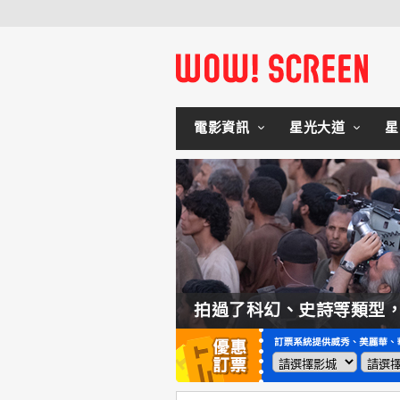
電影資訊
星光大道
星
如何交棒蜘蛛人？湯姆霍蘭：「我們有一個完整的計畫。」
拍過了科幻、史詩等類型