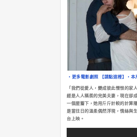
‧更多電影劇照 【請點這裡】
‧本
「我們從愛人，變成彼此憎恨的家
經是人人稱羨的完美夫妻，現在卻
一個屋簷下，她用斤斤計較的計算
是當往日的溫柔偶然浮現，情絲與生
台上映。