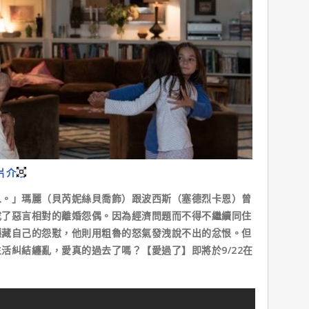
片介紹
人。」瑪麗（貝芮妮絲貝喬飾）跟波西斯（塞德烈卡恩）曾
成了惡言相對的離婚怨偶。因為經濟問題而不得不繼續同住
隱藏自己的怨懟，他則用粗魯的怒氣發洩說不出的忿恨。但
活糾結纏亂，愛真的過去了嗎？【愛過了】即將於9/22在