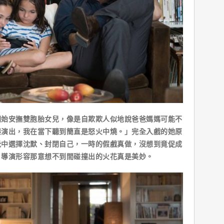
安撫雙胞胎女兒，像是自欺欺人似地說爸爸媽媽可能不
興演出，我在當下聽到簡直是怒火中燒。」完全入戲的她原
覺中選擇沈默、封閉自己，一時的假戲真做，沒想到竟促成
，導演形容那意想不到間碰撞出的火花真是美妙。