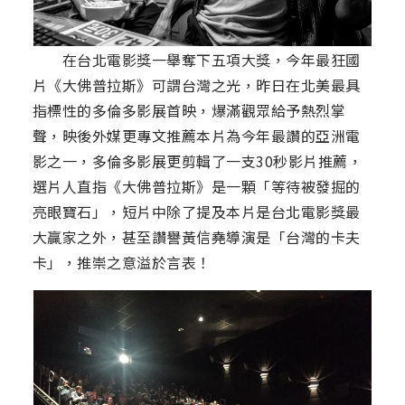
在台北電影獎一舉奪下五項大獎，今年最狂國
片《大佛普拉斯》可謂台灣之光，昨日在北美最具
指標性的多倫多影展首映，爆滿觀眾給予熱烈掌
聲，映後外媒更專文推薦本片為今年最讚的亞洲電
影之一，多倫多影展更剪輯了一支30秒影片推薦，
選片人直指《大佛普拉斯》是一顆「等待被發掘的
亮眼寶石」，短片中除了提及本片是台北電影獎最
大贏家之外，甚至讚譽黃信堯導演是「台灣的卡夫
卡」，推崇之意溢於言表！