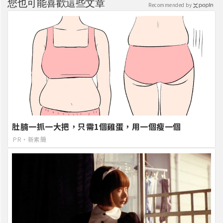
您也可能喜歡這些文章
Recommended by
肚腩一抓一大把，只需1個雞蛋，用一個瘦一個
PR・新素簡