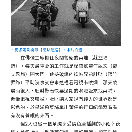
‧更多電影劇照【請點這裡】
‧本片介紹
在佛像工廠擔任夜間警衛的菜埔（莊益增
飾），每天最重要的工作就是深夜幫董仔啟文（戴
立忍飾）開大門，他撿破爛的換帖兄弟肚財（陳竹
昇飾）平時沒事就會來這裡看電視卡唬爛。那天凌
晨雨很大，肚財帶著快要過期的咖喱飯來找菜埔，
偏偏電視又壞掉，肚財聽人家說有錢人的世界都是
彩色的，於是慫恿菜埔拿出董仔的行車紀錄器看看
有沒有養眼的東西。
但2人也從一個單純享受情色廣播劇的小確幸夜
晚，莫名捲入一個政商勾結、情慾橫流、驚天動地