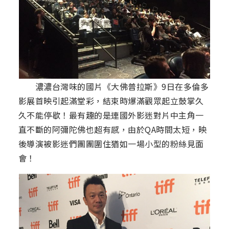
濃濃台灣味的國片《大佛普拉斯》9日在多倫多
影展首映引起滿堂彩，結束時爆滿觀眾起立鼓掌久
久不能停歇！最有趣的是連國外影迷對片中主角一
直不斷的阿彌陀佛也超有感，由於QA時間太短，映
後導演被影迷們團團圍住猶如一場小型的粉絲見面
會！