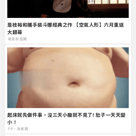
是枝裕和攜手裴斗娜經典之作 【空氣人形】六月重返
大銀幕
電影新星聞
起床就先做件事，沒三天小腹就不見了! 肚子一天天變
小！
PR・新素簡