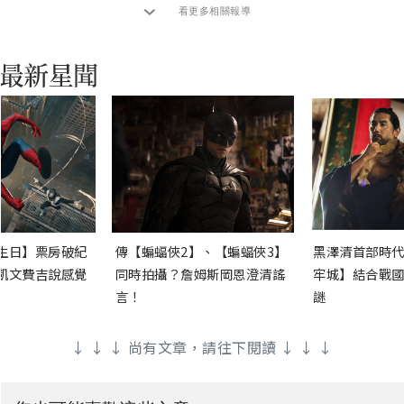
看更多相關報導
生日】票房破紀
傳【蝙蝠俠2】、【蝙蝠俠3】
黑澤清首部時代
凱文費吉說感覺
同時拍攝？詹姆斯岡恩澄清謠
牢城】結合戰國
言！
謎
↓ ↓ ↓ 尚有文章，請往下閱讀 ↓ ↓ ↓