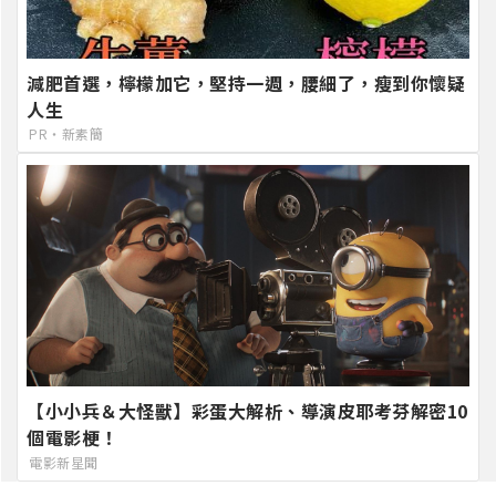
減肥首選，檸檬加它，堅持一週，腰細了，瘦到你懷疑
人生
PR・新素簡
【小小兵＆大怪獸】彩蛋大解析、導演皮耶考芬解密10
個電影梗！
電影新星聞