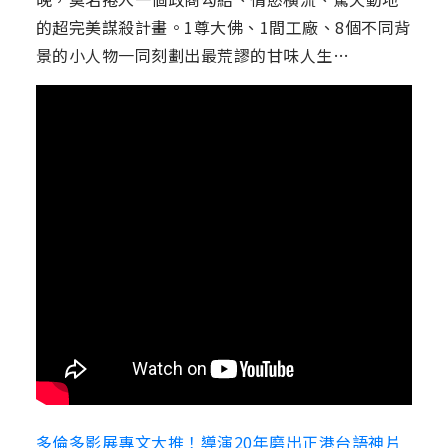
的超完美謀殺計畫。1尊大佛、1間工廠、8個不同背
景的小人物一同刻劃出最荒謬的甘味人生…
多倫多影展專文大推！導演20年磨出正港台語神片