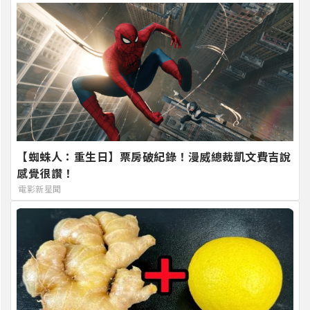
【蜘蛛人：重生日】票房破紀錄！漫威總裁凱文費吉說
感覺很讚！
電影新星聞