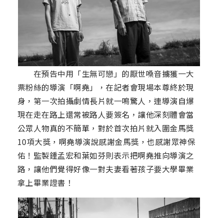
在預告中用「生無可戀」的厭世嗓音擄獲一大
票粉絲的導演「啊堯」，在記者會現場本尊終於現
身，第一次拍攝劇情長片就一鳴驚人，連導演自爆
現在走在路上還常被路人要簽名，讓他深刻體會當
公眾人物真的不簡單，對於首次拍片就入圍金馬獎
10項大獎，啊堯導演說感謝金馬獎，也感謝眾神保
佑！監製鍾孟宏和葉如芬則表示把啊堯推向導演之
路，讓他們覺得好像一對夫妻看著孩子要大學畢業
拿上畢業證書！