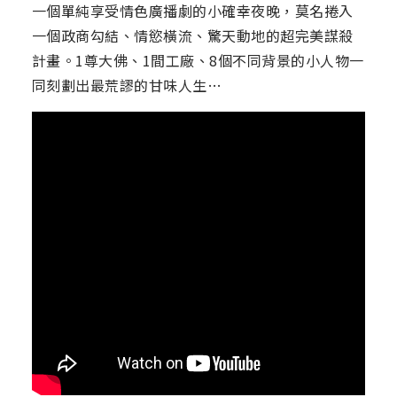
一個單純享受情色廣播劇的小確幸夜晚，莫名捲入
一個政商勾結、情慾橫流、驚天動地的超完美謀殺
計畫。1尊大佛、1間工廠、8個不同背景的小人物一
同刻劃出最荒謬的甘味人生…