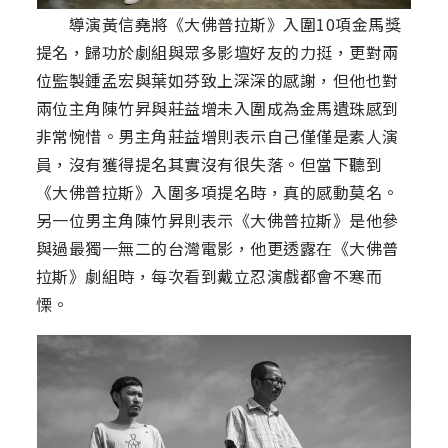
導演黃信堯將《大佛普拉斯》入圍10項金馬獎
提名，歸功於劇組與眾多影壇好友的力挺，更對兩
位監製鍾孟宏與葉如芬致上深深的感謝，但他也對
兩位主角陳竹昇與莊益增未入圍成為金馬遺珠感到
非常惋惜。男主角莊益增則表示自己僅僅是素人演
員，沒有獲得提名其實沒有很失落。但當下聽到
《大佛普拉斯》入圍多項提名時，真的感動莫名。
另一位男主角陳竹昇則表示《大佛普拉斯》是他參
與過最獨一無二的台灣電影，他更透露在《大佛普
拉斯》劇組時，每次看到戴立忍演戲都會不寒而
慄。