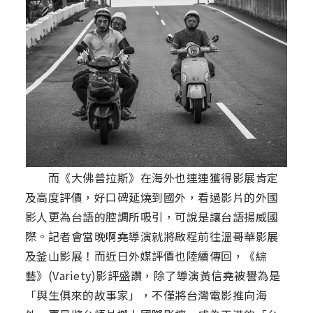
而《大佛普拉斯》在海外也連連獲得影展肯定
及高度評價，好口碑延燒到國外，看過影片的外國
影人更為台語的腔調所吸引，可說是讓台語揚威國
際。記者會當晚啊堯導演就將啟程前往溫哥華影展
及釜山影展！而近日外媒評價也陸續傳回，《綜
藝》(Variety)影評盛讚，除了導演黃信堯被譽為是
「與生俱來的故事家」，不僅將台灣電影推向海