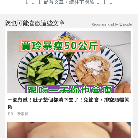
↓ ↓ ↓ 尚有文章，請往下閱讀 ↓ ↓ ↓
您也可能喜歡這些文章
Recommended by
一週有感！肚子整個都消下去了！免節食，排空順暢就
夠
PR・新素簡