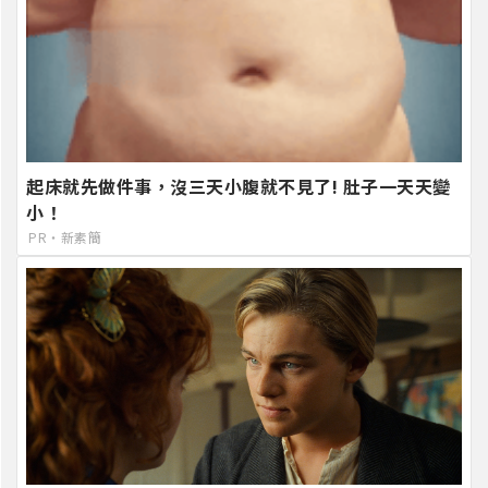
起床就先做件事，沒三天小腹就不見了! 肚子一天天變
小！
PR・新素簡