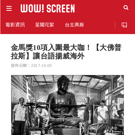
電影資訊
星聞花絮
台北票房
金馬獎10項入圍最大咖！【大佛普
拉斯】讓台語揚威海外
發佈日期：2017-10-05