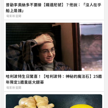
曾勸李奧納多不要接【鐵達尼號】？他說：「沒人在乎
船上是誰」
電影新星聞
哈利波特生日驚喜！【哈利波特：神秘的魔法石】25週
年限定1週重返大銀幕
電影新星聞