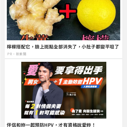
檸檬搭配它，臉上斑點全部消失了，小肚子都變平坦了
PR・新素簡
伴侶和妳一起預防HPV，才有資格說愛妳！