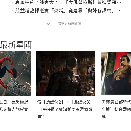
．
哀鳳拍的？誤會大了！【大佛普拉斯】前進溫哥華影展
．
莊益增詮釋老實「菜埔」竟是靠「與妹仔調情」？
看更多相關報導
生日】票房破紀
傳【蝙蝠俠2】、【蝙蝠俠3】
黑澤清首部時代
凱文費吉說感覺
同時拍攝？詹姆斯岡恩澄清謠
牢城】結合戰國
言！
謎