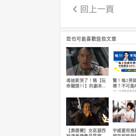
您也可能喜歡這些文章
馮迪索哭了！稱【玩
驚！每2男
命關頭11】的劇本是
標？不可能
他十年來看過最佳！
PR・台灣癌症基金
【奧德賽】女巫瑟西
宇威愛用推
扮演者珊曼莎莫頓曝
搞定臉部保