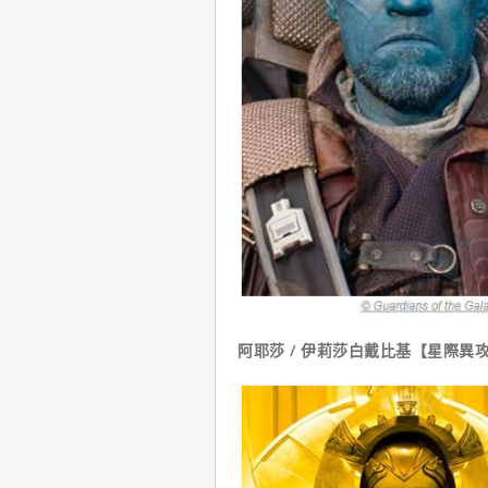
阿耶莎 / 伊莉莎白戴比基【星際異