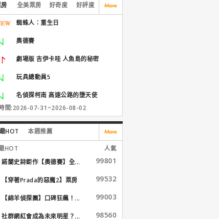
票房
全美票房
好奇度
好評度
蜘蛛人：重生日
奧德賽
劇場版 吉伊卡哇 人魚島的秘密
玩具總動員5
名偵探柯南 高速公路的墮天使
間:2026-07-31~2026-08-02
最HOT
本週推薦
最HOT
人氣
99801
諾蘭史詩鉅作【奧德賽】全...
99532
【穿著Prada的惡魔2】票房
大...
99003
【綿羊偵探團】口碑狂飆！...
98560
社群網紅會成為未來明星？...