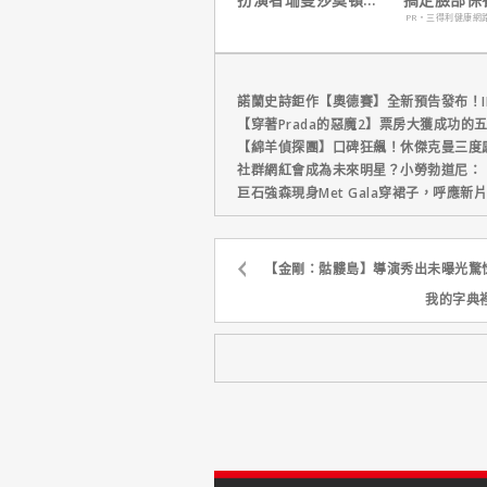
心聲，已經一年沒接
只要$390
PR・三得利健康網
戲！
諾蘭史詩鉅作【奧德賽】全新預告發布！I
【穿著Prada的惡魔2】票房大獲成功的
【綿羊偵探團】口碑狂飆！休傑克曼三度
社群網紅會成為未來明星？小勞勃道尼：
巨石強森現身Met Gala穿裙子，呼應
【金剛：骷髏島】導演秀出未曝光驚
我的字典