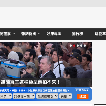
Close
聞花絮
雜誌櫥窗
好康專區
排行榜
購物車
，諾蘭直言這種類型他拍不來！