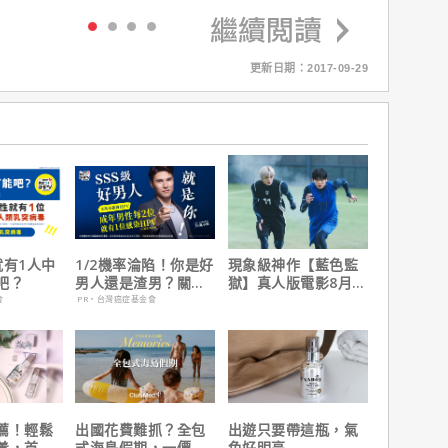
更新日期：2017-09-29
就有1人中
1/2機率淪陷！你是好
現象級神作【藍色監
吧？
男人還是渣男？關鍵
獄】真人版電影8月火
在這
速登台
會
PR・台灣癌症基金會
薦！輕鬆
出國花費難抓？全包
出遊只要帶這瓶，氣
養，首購
式海島假期，一價搞
色好明亮