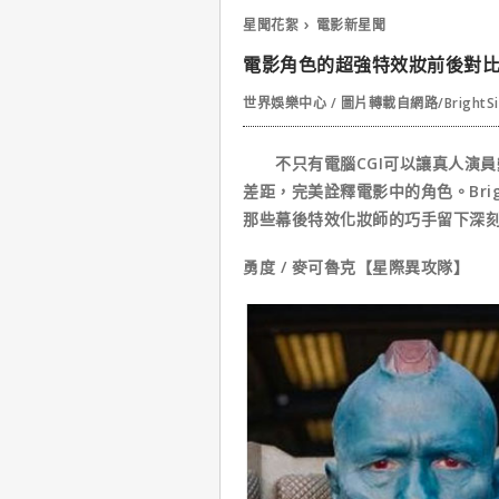
星聞花絮
電影新星聞
電影角色的超強特效妝前後對比，
世界娛樂中心 / 圖片轉載自網路/BrightS
不只有電腦CGI可以讓真人演員
差距，完美詮釋電影中的角色。Brig
那些幕後特效化妝師的巧手留下深
勇度 / 麥可魯克【星際異攻隊】