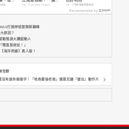
定食宿玩樂，省錢更
路商店
PR・Club Med Taiwan
PR・三得利健康網路商店
省心！
Recommended by
MAX打造神話冒險新巔峰
五大原因？
感動落淚大讚超動人
「簡直是胡扯！」
新片【海洋奇緣】真人版！
悚怪獸
裡沒有退休兩個字！「地表最強老爸」連恩尼遜「復出」動作片