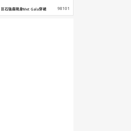
98101
巨石強森現身Met Gala穿裙
子...