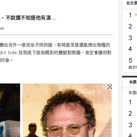
台北
不說還不知道他有演....
ide
變出另外一張完全不同的臉，有時甚至是還能跨出物種的
ht Side 找到底下這些精彩的變臉對照圖，肯定會讓你對
刻印象。
統計時
本週
本週