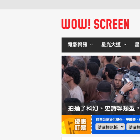
電影資訊
星光大道
星
如何交棒蜘蛛人？湯姆霍蘭：「我們有一個完整的計畫。」
拍過了科幻、史詩等類型