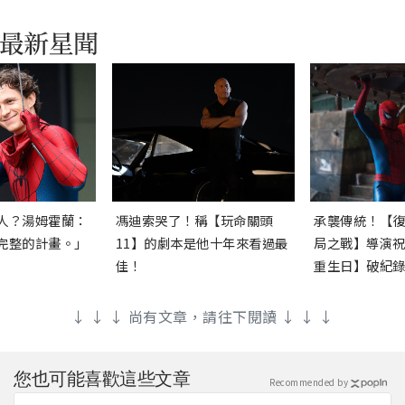
人？湯姆霍蘭：
馮迪索哭了！稱【玩命關頭
承襲傳統！【
完整的計畫。」
11】的劇本是他十年來看過最
局之戰】導演
佳！
重生日】破紀
↓ ↓ ↓ 尚有文章，請往下閱讀 ↓ ↓ ↓
您也可能喜歡這些文章
Recommended by