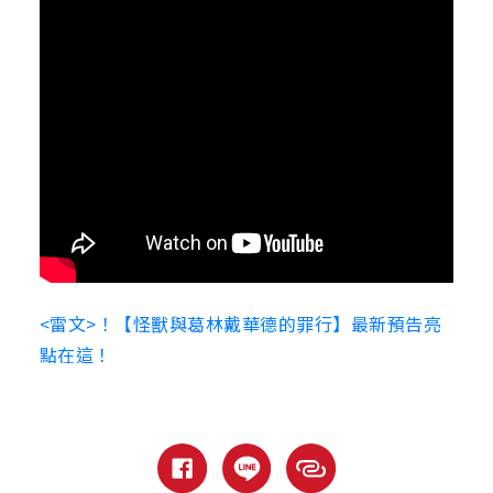
<雷文>！【怪獸與葛林戴華德的罪行】最新預告亮
點在這！