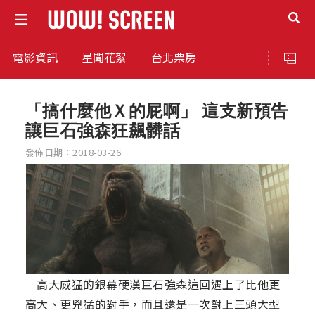
電影資訊
星聞花絮
台北票房
「搞什麼他Ｘ的屁啊」 這支新預告
讓巨石強森狂飆髒話
發佈日期：2018-03-26
高大威猛的銀幕硬漢巨石強森這回遇上了比他更
高大、更兇猛的對手，而且還是一次對上三頭大型