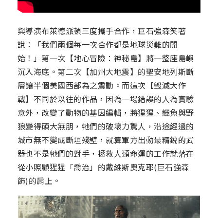
與導演布萊德派頓三度攜手合作，巨石強森笑著
說：「我們兩個每一次合作都是地球災難的開
始！」第一次【地心冒險：神秘島】將一整座島嶼
沉入海底。第二次【加州大地震】的聖安地列斯斷
層讓半個美國西部為之震動。而這次【毀滅大作
戰】不同於以往的作品，因為一場錯誤的人為實驗
意外，改變了動物的基因編輯，將猩猩、鱷魚與野
狼變得碩大無朋，牠們的破壞力驚人，沿途經過的
城市無不變成斷垣殘壁，就算軍方出動最精銳的武
器也不是牠們的對手，拯救人類命運的工作就落在
從小照顧猩猩「喬治」的戴維斯奧克耶(巨石強森
飾)的肩上。