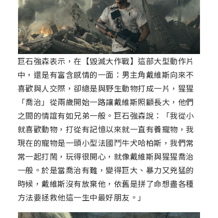
巨石強森表示，在【毀滅大作戰】這部大型動作片
中，還是有富含感情的一面：男主角戴維斯向來不
喜歡與人交際，卻總是與野生動物打成一片，猩猩
「喬治」從兩歲開始一路讓戴維斯照顧長大，他們
之間的情誼有如兄弟一般。巨石強森說：「我從小
就喜歡動物，打從有記憶以來就一直有養寵物，我
現在的寵物是一頭小型法國鬥牛犬哈柏斯，我們常
常一起打鬧，玩得很開心，就像戴維斯與猩猩喬治
一般。於是當喬治有難，變得巨大、暴力又兇猛的
時候，戴維斯沒有放棄他，依舊是拼了命想盡各種
方法要拯救他這一生中最好朋友。」