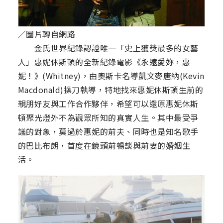
／圖片轉自網路
金氏世界紀錄認證唯一「史上獲獎最多的女藝
人」惠妮休斯頓的全新紀錄電影《永遠愛妳，惠
妮！》(Whitney)，由奧斯卡名導凱文麥唐納(Kevin
Macdonald)操刀執導，特地找來惠妮休斯頓生前的
親朋好友與工作合作夥伴，希望可以還原惠妮休斯
頓聚光燈外不為觀眾所知的真實人生。其中最受爭
議的對象，莫過於惠妮的前夫、同時也是知名歌手
的巴比布朗，首度在鏡頭前暢談與前妻的婚姻生
活。