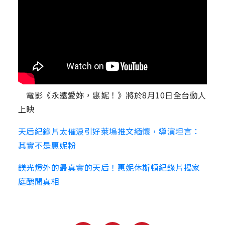
電影《永遠愛妳，惠妮！》將於8月10日全台動人
上映
天后紀錄片太催淚引好萊塢推文緬懷，導演坦言：
其實不是惠妮粉
鎂光燈外的最真實的天后！惠妮休斯頓紀錄片揭家
庭醜聞真相