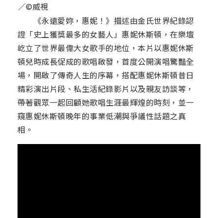
／©威視
《永遠愛妳，惠妮！》描述由金氏世界紀錄認
證「史上獲獎最多的女藝人」惠妮休斯頓，在樂壇
屹立了世界最偉大女歌手的地位，本片以惠妮休斯
頓兒時成長促成的歌唱啟發，首度公開演唱驚豔全
場，開啟了傳奇人生的序幕，搭配惠妮休斯頓昔日
精彩演出片段、私生活紀錄影片以及親友訪談等，
帶著觀眾一起回顧她歌唱生涯最輝煌的時刻，並一
窺惠妮休斯頓晚年的事業低潮與爭議性話題之真
相。