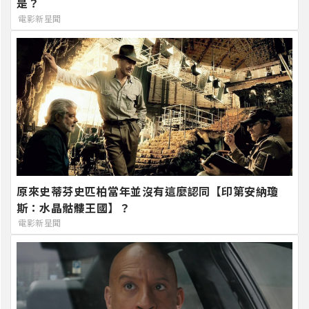
是？
電影新星聞
原來史蒂芬史匹柏當年並沒有這麼認同【印第安納瓊
斯：水晶骷髏王國】？
電影新星聞