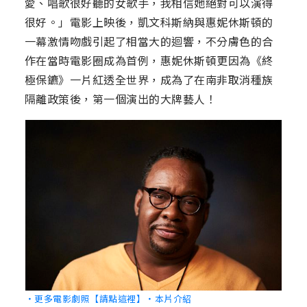
愛、唱歌很好聽的女歌手，我相信她絕對可以演得
很好。」電影上映後，凱文科斯納與惠妮休斯頓的
一幕激情吻戲引起了相當大的迴響，不分膚色的合
作在當時電影圈成為首例，惠妮休斯頓更因為《終
極保鑣》一片紅透全世界，成為了在南非取消種族
隔離政策後，第一個演出的大牌藝人！
‧更多電影劇照【請點這裡】
‧本片介紹