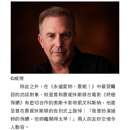
©威視
除此之外，在《永遠愛妳，惠妮！》中最受矚
目的訪談對象，就是曾和惠妮休斯頓在電影《終極
保鑣》有密切合作的奧斯卡影帝凱文科斯納，他甚
至曾在惠妮休斯頓的告別式上致悼：「我曾扮演過
妳的保鑣，但妳離開得太早！」兩人的友好交情令
人動容。