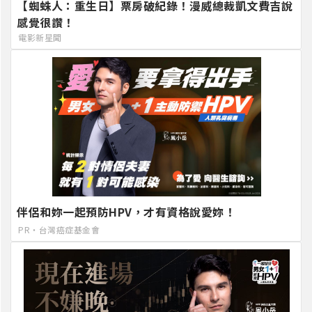
【蜘蛛人：重生日】票房破紀錄！漫威總裁凱文費吉說
感覺很讚！
電影新星聞
伴侶和妳一起預防HPV，才有資格說愛妳！
PR・台灣癌症基金會