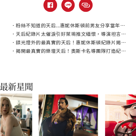
．
粉絲不知道的天后...惠妮休斯頓前男友分享當年熱戀甜蜜情事
．
天后紀錄片太催淚引好萊塢推文緬懷，導演坦言：根本不是惠妮粉
．
鎂光燈外的最真實的天后！惠妮休斯頓紀錄片揭家庭醜聞真相
．
揭開最真實的樂壇天后！奧斯卡名導團隊打造紀錄片【永遠愛妳，惠妮！】