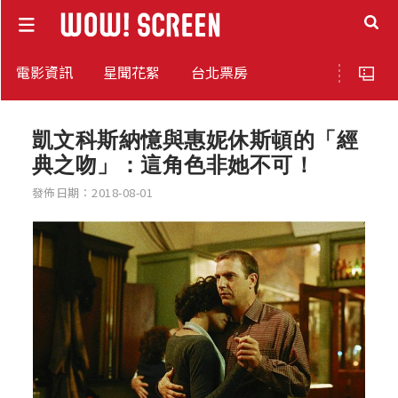
電影資訊
星聞花絮
台北票房
凱文科斯納憶與惠妮休斯頓的「經
典之吻」：這角色非她不可！
發佈日期：2018-08-01