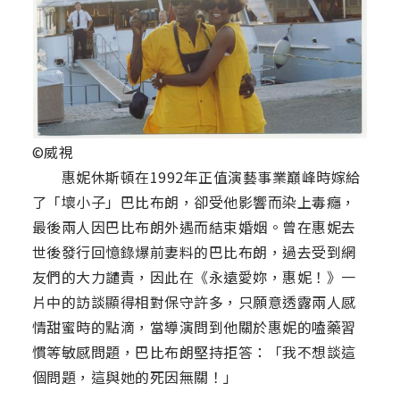
©威視
惠妮休斯頓在1992年正值演藝事業巔峰時嫁給
了「壞小子」巴比布朗，卻受他影響而染上毒癮，
最後兩人因巴比布朗外遇而結束婚姻。曾在惠妮去
世後發行回憶錄爆前妻料的巴比布朗，過去受到網
友們的大力譴責，因此在《永遠愛妳，惠妮！》一
片中的訪談顯得相對保守許多，只願意透露兩人感
情甜蜜時的點滴，當導演問到他關於惠妮的嗑藥習
慣等敏感問題，巴比布朗堅持拒答：「我不想談這
個問題，這與她的死因無關！」