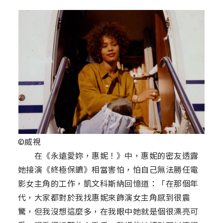
©威視
在《永遠愛妳，惠妮！》中，惠妮的密友透露
她接演《終極保鑣》相當害怕，怕自己無法勝任電
影女主角的工作，凱文科斯納回憶道：「在那個年
代，大家都對於我找惠妮來飾演女主角感到很震
驚，但我沒想這麼多，在我眼中她就是個很漂亮可