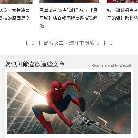
認為，女性演員
黑澤清首部時代劇作品，【黑
柳丁哥哥飆高音
演技的原因是？
牢城】結合戰國背景與推理解
子的貓】掀粉絲
謎
↓ ↓ ↓ 尚有文章，請往下閱讀 ↓ ↓ ↓
您也可能喜歡這些文章
Recommended by