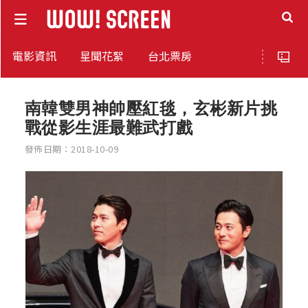
電影資訊
星聞花絮
台北票房
南韓雙男神帥壓紅毯，玄彬新片挑
戰從影生涯最難武打戲
發佈日期：2018-10-09