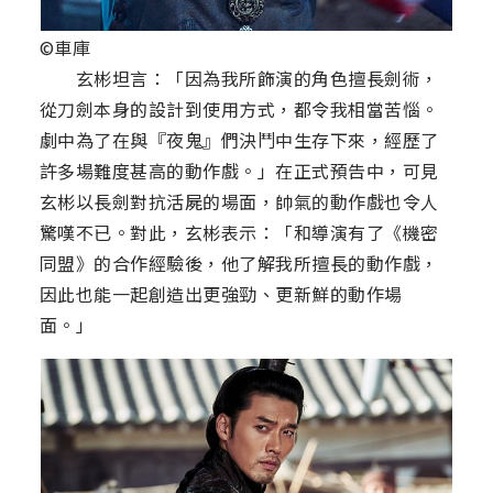
©車庫
玄彬坦言：「因為我所飾演的角色擅長劍術，
從刀劍本身的設計到使用方式，都令我相當苦惱。
劇中為了在與『夜鬼』們決鬥中生存下來，經歷了
許多場難度甚高的動作戲。」在正式預告中，可見
玄彬以長劍對抗活屍的場面，帥氣的動作戲也令人
驚嘆不已。對此，玄彬表示：「和導演有了《機密
同盟》的合作經驗後，他了解我所擅長的動作戲，
因此也能一起創造出更強勁、更新鮮的動作場
面。」