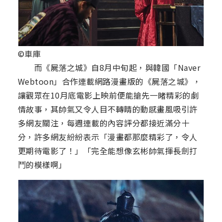
©車庫
而《屍落之城》自8月中旬起，與韓國「Naver
Webtoon」合作連載網路漫畫版的《屍落之城》，
讓觀眾在10月底電影上映前便能搶先一睹精彩的劇
情故事，其帥氣又令人目不轉睛的動感畫風吸引許
多網友關注，每週連載的內容評分都接近滿分十
分，許多網友紛紛表示「漫畫都那麼精彩了，令人
更期待電影了！」「完全能想像玄彬帥氣揮長劍打
鬥的模樣啊」