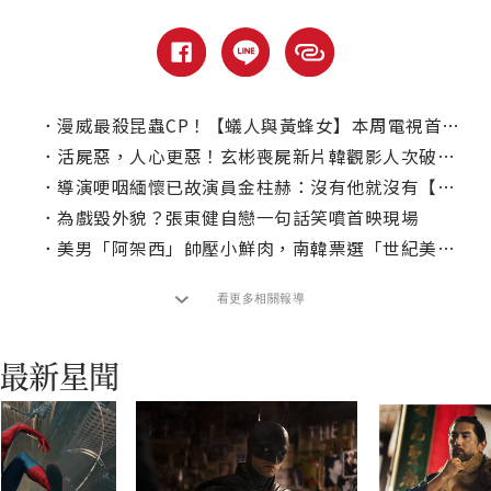
．
漫威最殺昆蟲CP！【蟻人與黃蜂女】本周電視首播！
．
活屍惡，人心更惡！玄彬喪屍新片韓觀影人次破百萬！
．
導演哽咽緬懷已故演員金柱赫：沒有他就沒有【屍落之城】！
．
為戲毀外貌？張東健自戀一句話笑噴首映現場
．
美男「阿架西」帥壓小鮮肉，南韓票選「世紀美男」是他！
看更多相關報導