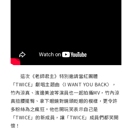
這次《老師君主》特別邀請當紅團體
「TWICE」獻唱主題曲〈I WANT YOU BACK〉，
竹內涼真、濱邊美波等演員也一起拍攝MV，竹內涼
真扭腰擺臀、拿下眼鏡對鏡頭眨眼的模樣，更令許
多粉絲為之瘋狂。他也開玩笑表示自己是
「TWICE」的新成員，讓「TWICE」成員們都笑開
懷！