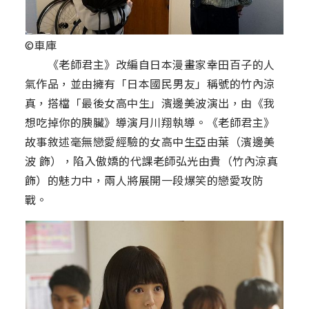
©車庫
《老師君主》改編自日本漫畫家幸田百子的人
氣作品，並由擁有「日本國民男友」稱號的竹內涼
真，搭檔「最後女高中生」濱邊美波演出，由《我
想吃掉你的胰臟》導演月川翔執導。《老師君主》
故事敘述毫無戀愛經驗的女高中生亞由葉（濱邊美
波 飾），陷入傲嬌的代課老師弘光由貴（竹內涼真
飾）的魅力中，兩人將展開一段爆笑的戀愛攻防
戰。