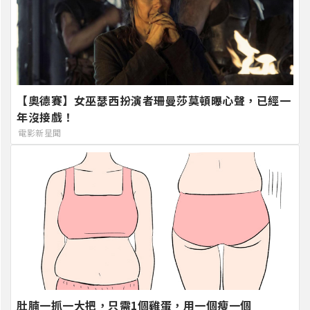
【奧德賽】女巫瑟西扮演者珊曼莎莫頓曝心聲，已經一
年沒接戲！
電影新星聞
肚腩一抓一大把，只需1個雞蛋，用一個瘦一個