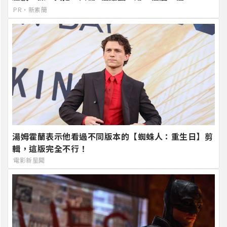
PR・新素簡
湯姆霍蘭表示他看過不同版本的【蜘蛛人：重生日】剪
輯，這版完全不行！
電影新星聞