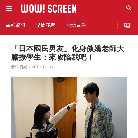
電影資訊
星聞花絮
台北票房
「日本國民男友」化身傲嬌老師大
膽撩學生：來攻陷我吧！
發佈日期：2018-11-05