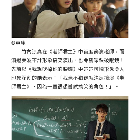
©車庫
竹內涼真在《老師君主》中首度飾演老師，而
濱邊美波不計形象搞笑演出，也令觀眾跌破眼鏡！
先前以《我想吃掉你的胰臟》中楚楚可憐形象令人
印象深刻的她表示：「我毫不猶豫就決定接演《老
師君主》，因為一直很想嘗試搞笑的角色！」。