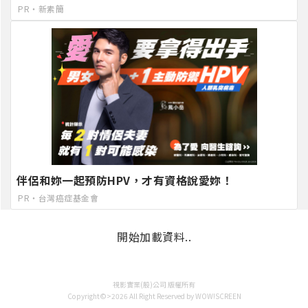
PR・新素簡
伴侶和妳一起預防HPV，才有資格說愛妳！
PR・台灣癌症基金會
開始加載資料..
視影實業(股)公司 版權所有
Copyright©>2026 All Right Reserved by WOW!SCREEN