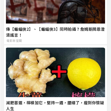
傳【蝙蝠俠2】、【蝙蝠俠3】同時拍攝？詹姆斯岡恩澄
清謠言！
電影新星聞
減肥首選，檸檬加它，堅持一週，腰細了，瘦到你懷疑
人生