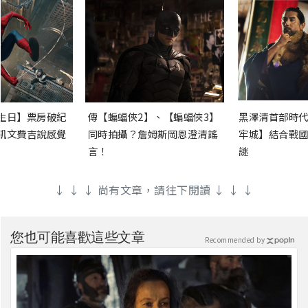
生日】票房破紀
傳【蝙蝠俠2】、【蝙蝠俠3】
黑澤清首部時代
凱文費吉說感覺
同時拍攝？詹姆斯岡恩澄清謠
牢城】結合戰國
言！
謎
↓ ↓ ↓ 尚有文章，請往下閱讀 ↓ ↓ ↓
您也可能喜歡這些文章
Recommended by