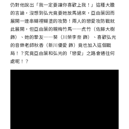
仍對他說出「我一定要讓你喜歡上我！」這種大膽
的言論，沒想到弘光竟要她放馬過來，亞由葉因而
展開一連串糊裡糊塗的攻勢！兩人的戀愛攻防戰就
此展開，但亞由葉的親梅竹馬──虎竹（佐藤大樹
飾）、她的摯友──葵（川榮李奈 飾）、喜歡弘光
的音樂老師秋香（新川優愛 飾）竟也加入這個戰
局！？究竟亞由葉和弘光的「戀愛」之路會通往何
處呢！？