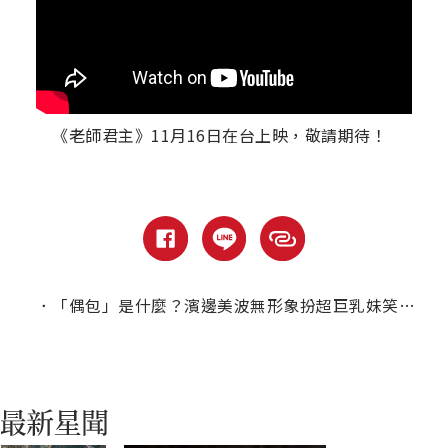
《老師君主》11月16日在台上映，敬請期待！
．
「偶包」是什麼？濱邊美波無形象扮超巨乳妹笑死劇組！