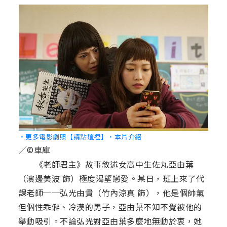
‧更多電影劇照【請點這裡】
‧本片介紹
／©車庫
《老師君主》故事敘述女高中生佐丸亞由葉
（濱邊美波 飾）極度渴望戀愛。某日，班上來了代
課老師──弘光由貴（竹內涼真 飾），他是個帥氣
但個性乖僻、冷漠的男子，亞由葉不知不覺被他的
舉動吸引。不論弘光對亞由葉多麼地無動於衷，她