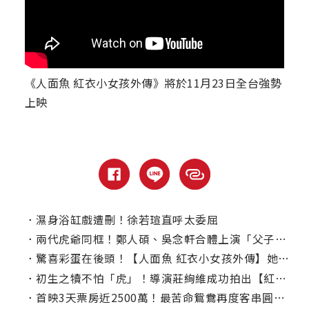
《人面魚 紅衣小女孩外傳》將於11月23日全台強勢
上映
．
濕身浴缸戲遭刪！徐若瑄直呼太委屈
．
兩代虎爺同框！鄭人碩、吳念軒合體上演「父子餵食秀」
．
驚喜彩蛋在後頭！【人面魚 紅衣小女孩外傳】她化身經典魔神仔回歸！
．
初生之犢不怕「虎」！導演莊絢維成功拍出【紅衣小女孩】系列最終章
．
首映3天票房近2500萬！最苦命鴛鴦再度客串圓「魔神仔宇宙」