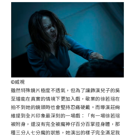
©威視
雖然特殊鏡片極度不透氣，但為了讓飾演兒子的吳
至璿能在真實的情境下更加入戲，敬業的徐若瑄在
拍不到她的鏡頭時也會堅持忍痛硬戴。而導演莊絢
維提到全片印象最深刻的一場戲：「有一場徐若瑄
被附身，還沒有完全被魔神仔百分百掌控身體，那
種三分人七分魔的狀態，她演出的樣子完全滿足我