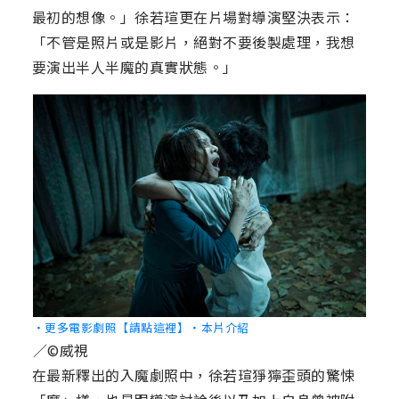
最初的想像。」徐若瑄更在片場對導演堅決表示：
「不管是照片或是影片，絕對不要後製處理，我想
要演出半人半魔的真實狀態。」
‧更多電影劇照【請點這裡】
‧本片介紹
／©威視
在最新釋出的入魔劇照中，徐若瑄猙獰歪頭的驚悚