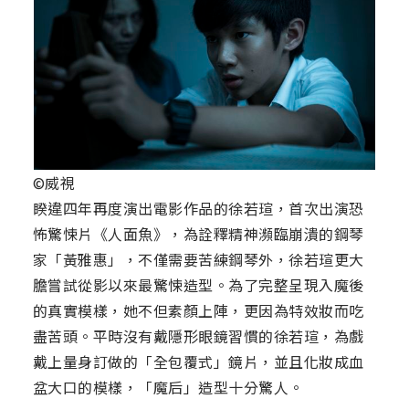
©威視
睽違四年再度演出電影作品的徐若瑄，首次出演恐
怖驚悚片《人面魚》，為詮釋精神瀕臨崩潰的鋼琴
家「黃雅惠」，不僅需要苦練鋼琴外，徐若瑄更大
膽嘗試從影以來最驚悚造型。為了完整呈現入魔後
的真實模樣，她不但素顏上陣，更因為特效妝而吃
盡苦頭。平時沒有戴隱形眼鏡習慣的徐若瑄，為戲
戴上量身訂做的「全包覆式」鏡片，並且化妝成血
盆大口的模樣，「魔后」造型十分驚人。