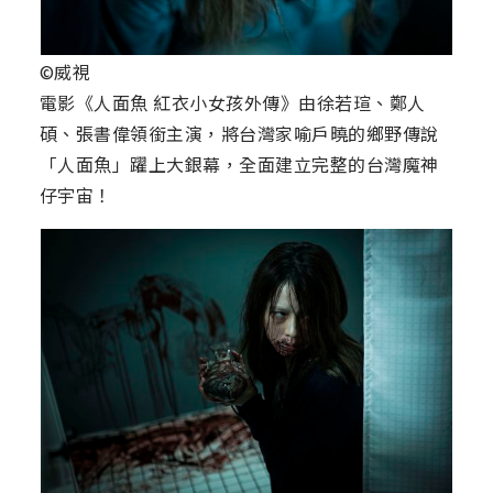
©威視
電影《人面魚 紅衣小女孩外傳》由徐若瑄、鄭人
碩、張書偉領銜主演，將台灣家喻戶曉的鄉野傳說
「人面魚」躍上大銀幕，全面建立完整的台灣魔神
仔宇宙！