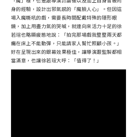
「魔」樣，也是跟導演討論後以及加上自身曾被附
身的經驗，設計出邪氣感的「魔臉人心」。但因這
場入魔嘶吼的戲，需要長時間配戴特殊的隱形眼
鏡，加上用盡力氣的哭喊，就連向來活力十足的徐
若瑄也略顯疲態地說：「拍完那場戲我整整兩天都
癱在床上不能動彈，只能請家人幫忙照顧小孩。」
好在呈現出來的銀幕效果極佳，讓導演跟監製都相
當滿意，也讓徐若瑄大呼：「值得了！」