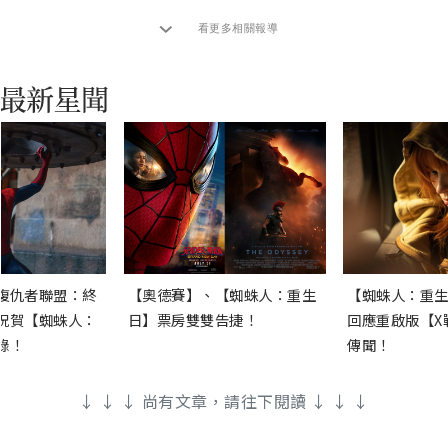
看更多相關報導
復仇者聯盟：終
【奧德賽】、【蜘蛛人：重生
【蜘蛛人：重生
祝賀【蜘蛛人：
日】票房雙雙告捷！
回應重啟版【X
錄！
傳聞！
↓ ↓ ↓ 尚有文章，請往下閱讀 ↓ ↓ ↓