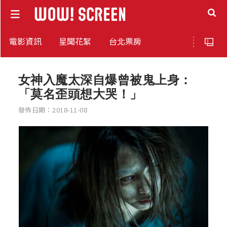
電影資訊
星聞花絮
台北票房
女神入魔太深自爆曾被鬼上身：
「莫名歪頭想大哭！」
發佈日期：2018-11-08