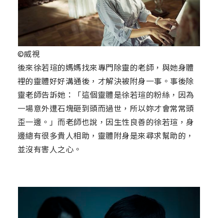
©威視
後來徐若瑄的媽媽找來專門除靈的老師，與她身體
裡的靈體好好溝通後，才解決被附身一事。事後除
靈老師告訴她：「這個靈體是徐若瑄的粉絲，因為
一場意外遭石塊砸到頭而過世，所以妳才會常常頭
歪一邊。」而老師也說，因生性良善的徐若瑄，身
邊總有很多貴人相助，靈體附身是來尋求幫助的，
並沒有害人之心。