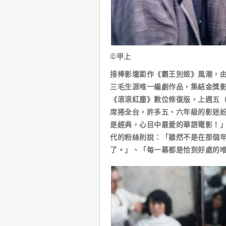
©甲上
接棒影壇鉅作《霸王別姬》風潮，
三毛生涯唯一編劇作品，集結金獎
《滾滾紅塵》數位修復版，上週五（
席捲全台，許多五、六年級的影迷
是經典，心目中最愛的華語電影！
代的粉絲則說：「雖然不是在那個
了。」、「每一幕都是恰到好處的