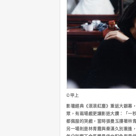
©甲上
影壇經典《滾滾紅塵》重返大銀幕
眾，有兩場戲更讓影迷大讚：「一
都佩服的哭戲，當時張曼玉摟著林
另一場則是林青霞與秦漢久別重逢