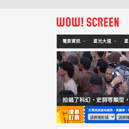
電影資訊
星光大道
星
如何交棒蜘蛛人？湯姆霍蘭：「我們有一個完整的計畫。」
拍過了科幻、史詩等類型