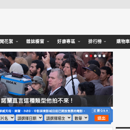
Close
聞花絮
雜誌櫥窗
好康專區
排行榜
購物車
，諾蘭直言這種類型他拍不來！