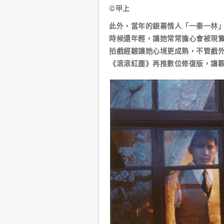
©甲上
此外，當年的銀幕情人「一秦一林
時候還年輕，讓她常常擔心會被現
拍戲經驗讓她心境更成熟，不管戲外
《滾滾紅塵》再推數位修復版，讓