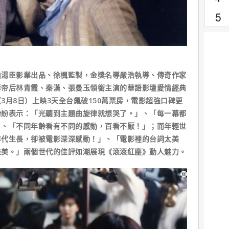
由湯臣影業出品、徐楓監製，金獎名導嚴浩執導、傳奇作家
影帝后林青霞、秦漢、張曼玉領銜主演的華語影壇愛情經典
3月8日）上映3天全台飆破150萬票房，電影超強口碑更
紛紛表示：「光聽到主題曲旋律就想哭了。」、「每一幕都
」、「不同年齡看有不同的感動，百看不厭！」；而年輕世
年代生長，卻被電影深深感動！」、「電影裡的台詞太美
唯美。」兩個世代的佳評如潮展現《滾滾紅塵》動人魅力。