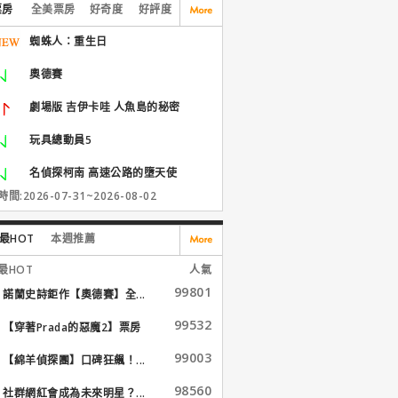
票房
全美票房
好奇度
好評度
蜘蛛人：重生日
奧德賽
劇場版 吉伊卡哇 人魚島的秘密
玩具總動員5
名偵探柯南 高速公路的墮天使
間:2026-07-31~2026-08-02
最HOT
本週推薦
最HOT
人氣
99801
諾蘭史詩鉅作【奧德賽】全...
99532
【穿著Prada的惡魔2】票房
大...
99003
【綿羊偵探團】口碑狂飆！...
98560
社群網紅會成為未來明星？...