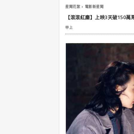
星聞花絮
電影新星聞
【滾滾紅塵】上映3天破150
甲上