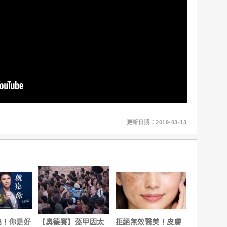
更新日期：2019-03-13
陷！你是好
【奧德賽】盔甲因太
拒絕無效醫美！皮膚