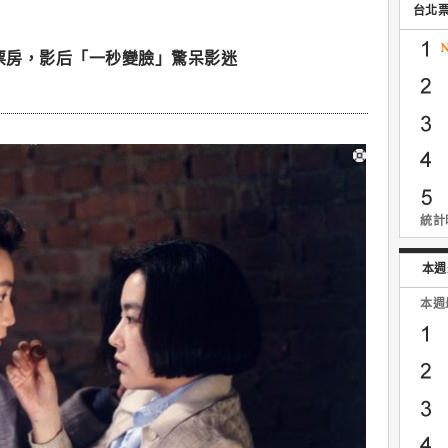
台北
萬票房，影后「一秒變臉」驚呆影迷
統計時
本週
本週