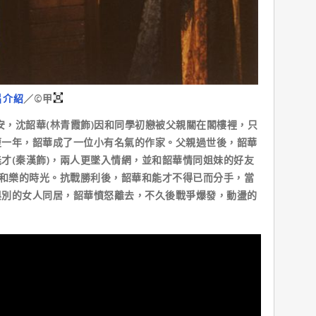
片介紹
／©甲上
安，沈韶華(林青霞飾)因和同學初戀被父親關在閣樓裡，只
復一年，韶華成了一位小有名氣的作家。父親過世後，韶華
才(秦漢飾)，兩人更墜入情網，並和韶華情同姐妹的好友
段和樂的時光。抗戰勝利後，韶華和能才不得已而分手，當
與別的女人同居，韶華憤怒離去，不久後戰爭爆發，動盪的