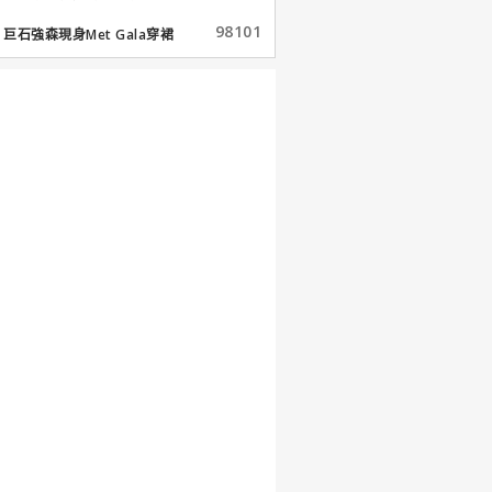
98101
巨石強森現身Met Gala穿裙
子...