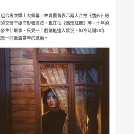
」組合再次躍上大銀幕，林青霞曾表示兩人合拍《情奔》的
實的交情干擾而影響演技，但在拍《滾滾紅塵》時，十年的
發生什麼事，只要一上戲總能進入狀況。如今時隔30年
觀眾一同重溫當年的感動。