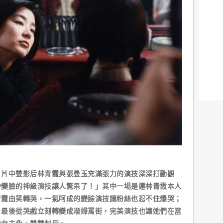
，片中雙影后林青霞與張曼玉充滿張力的演技深深打動觀
秒變臉的神級演技讓人驚呆了！」其中一場是連林青霞本人
青霞由笑轉哭，一氣呵成的變臉演技讓粉絲也忍不住爆哭；
，最後從哭戲立刻轉變成潑婦罵街，完美演技也讓她們在當