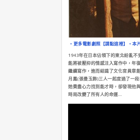
‧更多電影劇照【請點這裡】
‧本
1943年在日本佔領下的東北紛亂不
能將被壓抑的情感注入寫作中，年
繼續寫作，進而結識了文化官員章能
月鳳(張曼玉飾)三人一起度過了一
她費盡心力找到能才時，卻發現他
時局改變了所有人的命運…