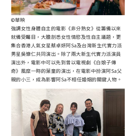
©華映
強調女性身體自主的電影《非分熟女》從籌備以來
就備受矚目，大膽剖悉女性情慾及性自主議題，更
集合香港人氣女星蔡卓妍阿Sa及台灣新生代實力派
男星吳慷仁共同演出。除了兩大新生代實力派演員
演出外，電影中可以先到曾以電視劇《白娘子傳
奇》風糜一時的葉童的演出，在電影中扮演阿Sa父
親的小三，成為影響阿Sa不相任婚姻的關鍵人物。