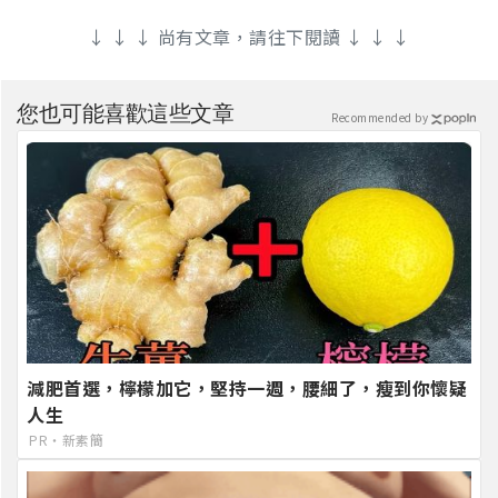
↓ ↓ ↓ 尚有文章，請往下閱讀 ↓ ↓ ↓
您也可能喜歡這些文章
Recommended by
減肥首選，檸檬加它，堅持一週，腰細了，瘦到你懷疑
人生
PR・新素簡