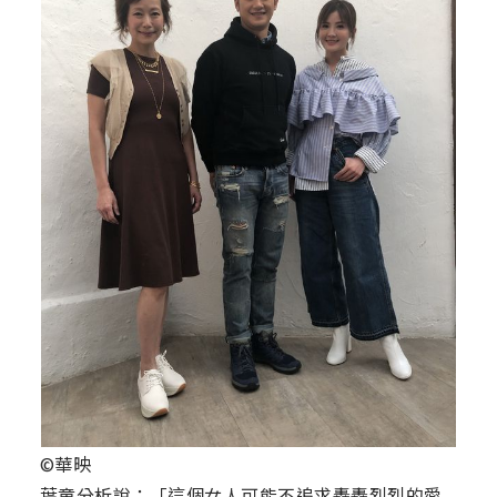
©華映
葉童分析說：「這個女人可能不追求轟轟烈烈的愛