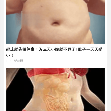
起床就先做件事，沒三天小腹就不見了! 肚子一天天變
小！
PR・新素簡