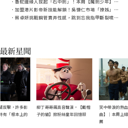
．
魯蛇邊緣人拔起「石中劍」！本周【魔劍少年】電視首播
．
加盟港片影帝新技能解鎖！吳慷仁市場「撩姊」撒嬌按摩通通來
．
蔡卓妍挑戰鋼管賣弄性感，跳到忘我指甲斷裂噴血都無感
蘭反擊，許多影
柳丁哥哥飆高音聲演，【戴帽
笑中帶淚的熱血
時有「根本上的
子的貓】掀粉絲童年回憶殺
曲】｜本周上線
薦