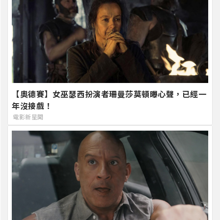
【奧德賽】女巫瑟西扮演者珊曼莎莫頓曝心聲，已經一
年沒接戲！
電影新星聞