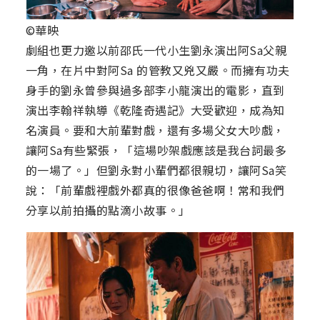
©華映
劇組也更力邀以前邵氏一代小生劉永演出阿Sa父親
一角，在片中對阿Sa 的管教又兇又嚴。而擁有功夫
身手的劉永曾參與過多部李小龍演出的電影，直到
演出李翰祥執導《乾隆奇遇記》大受歡迎，成為知
名演員。要和大前輩對戲，還有多場父女大吵戲，
讓阿Sa有些緊張，「這場吵架戲應該是我台詞最多
的一場了。」但劉永對小輩們都很親切，讓阿Sa笑
說：「前輩戲裡戲外都真的很像爸爸啊！常和我們
分享以前拍攝的點滴小故事。」