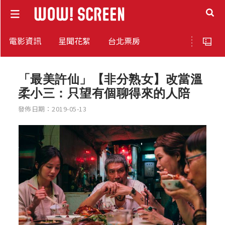
電影資訊
星聞花絮
台北票房
「最美許仙」【非分熟女】改當溫
柔小三：只望有個聊得來的人陪
發佈日期：2019-05-13