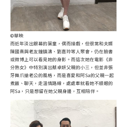
©華映
而近年淡出銀幕的葉童，偶而接戲，但很常和夫婿
陳國熹與老友鐘鎮濤、劉嘉玲等人聚會，仍在臉書
或微博上可以看見她的身影。而這次她在電影《非
分熟女》中特別演出蔡卓妍父親的小三，但並非張
牙舞爪搶老公的風格，而是喜愛和阿Sa的父親一起
煮飯、聊天，走溫情路線，處處牽就看她不順眼的
阿Sa，只是想留在她父親身邊，互相陪伴。