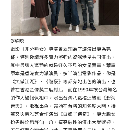
©華映
電影《非分熟女》導演曾翠珊為了讓演出更為完
整，特別邀請許多實力堅強的資深港星共同演出，
其中最讓人驚艷的就是好久不見的女星葉童。葉童
原本是香港實力派演員，多半演出電影作品，像是
《笑傲江湖》、《跛豪》等都有她出色的演出，也
曾在香港金像獎二度封后。而在1990年被台灣知名
製作人楊佩佩相中，演出台灣八點檔連續劇《碧海
青天》，收視出色，讓她在台灣的知名度大開，接
著又與趙雅芝合作演出《白娘子傳奇》，更大膽女
扮男裝詮飾許仙一角，這突破性的演出大受歡迎，