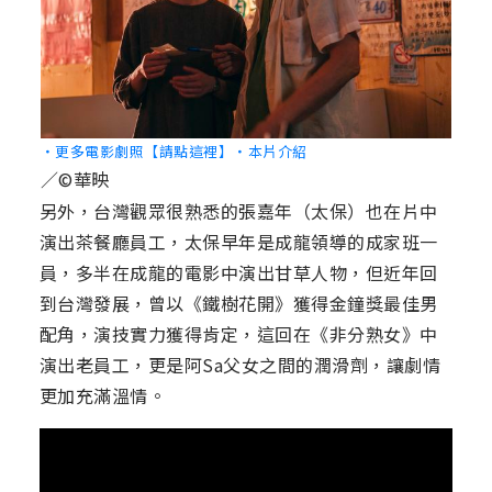
‧更多電影劇照【請點這裡】
‧本片介紹
／©華映
另外，台灣觀眾很熟悉的張嘉年（太保）也在片中
演出茶餐廳員工，太保早年是成龍領導的成家班一
員，多半在成龍的電影中演出甘草人物，但近年回
到台灣發展，曾以《鐵樹花開》獲得金鐘獎最佳男
配角，演技實力獲得肯定，這回在《非分熟女》中
演出老員工，更是阿Sa父女之間的潤滑劑，讓劇情
更加充滿溫情。