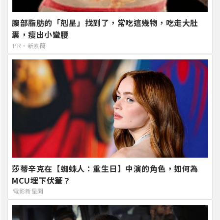
腹部脂肪的「剋星」找到了，常吃這幾物，吃走大肚
囊，瘦出小蠻腰
PR・新素簡
莎蒂辛克在【蜘蛛人：重生日】中演的角色，如何為
MCU埋下伏筆？
電影新星聞