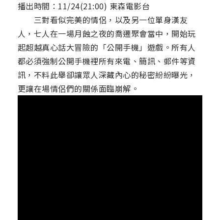
播出時間：11/24(21:00) 東森電影台
三對看似完美的情侶，以及另一位單身漢友
人，七人在一場月蝕之夜的喬遷聚會當中，開始玩
起超越真心話大冒險的「公開手機」遊戲。所有人
都必須強制公開手機裡所有來電、簡訊、郵件等資
訊，不料此舉卻讓眾人深藏內心的秘密紛紛曝光，
更讓在場情侶們的關係面臨崩解。