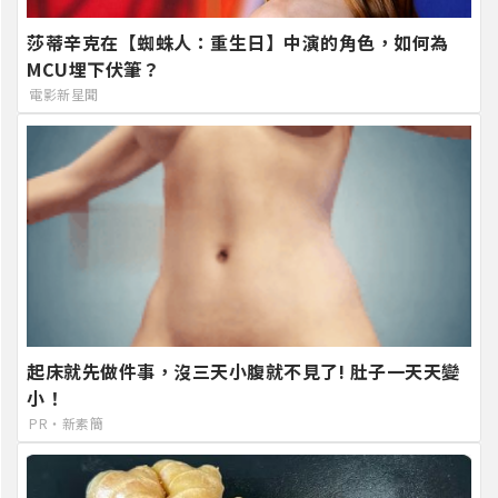
莎蒂辛克在【蜘蛛人：重生日】中演的角色，如何為
MCU埋下伏筆？
電影新星聞
起床就先做件事，沒三天小腹就不見了! 肚子一天天變
小！
PR・新素簡