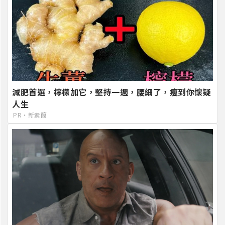
減肥首選，檸檬加它，堅持一週，腰細了，瘦到你懷疑
人生
PR・新素簡