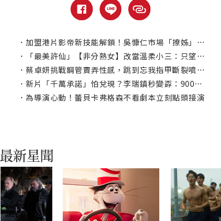
．
加盟港片影帝新技能解鎖！吳慷仁市場「撩姊」撒嬌按摩通通來
．
「最美許仙」【非分熟女】改當溫柔小三：只望有個聊得來的人陪
．
蔡卓妍挑戰鋼管賣弄性感，跳到忘我指甲斷裂噴血都無感
．
新片「千萬承諾」怕兌現？李瑞鎮秒變孬：900萬就好...
．
為導演心動！蕾貝卡弗格森不看劇本立刻點頭接演