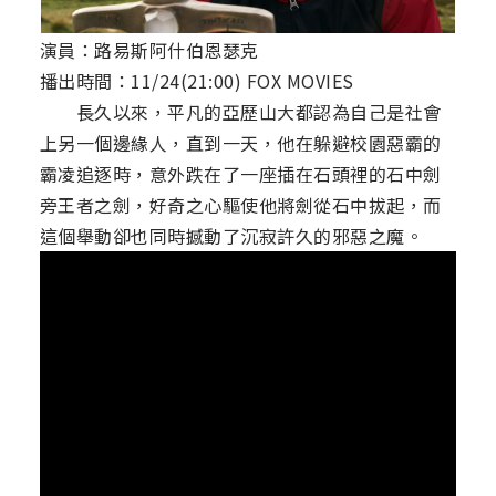
演員：路易斯阿什伯恩瑟克
播出時間：11/24(21:00) FOX MOVIES
長久以來，平凡的亞歷山大都認為自己是社會
上另一個邊緣人，直到一天，他在躲避校園惡霸的
霸凌追逐時，意外跌在了一座插在石頭裡的石中劍
旁王者之劍，好奇之心驅使他將劍從石中拔起，而
這個舉動卻也同時撼動了沉寂許久的邪惡之魔。