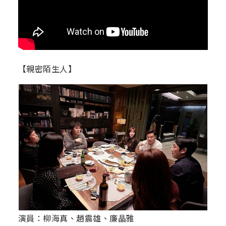
【親密陌生人】
演員：柳海真、趙震雄、廉晶雅