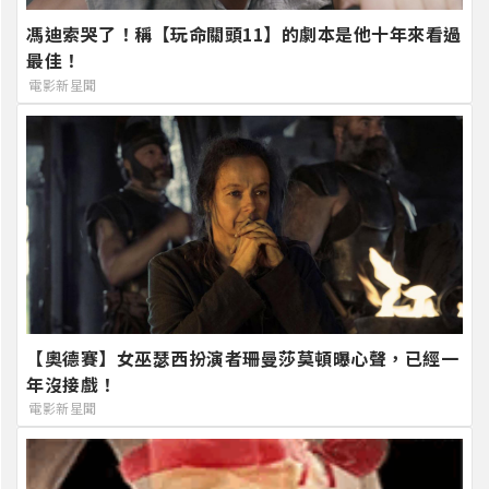
馮迪索哭了！稱【玩命關頭11】的劇本是他十年來看過
最佳！
電影新星聞
【奧德賽】女巫瑟西扮演者珊曼莎莫頓曝心聲，已經一
年沒接戲！
電影新星聞