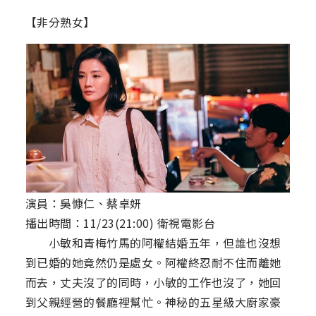
【非分熟女】
演員：吳慷仁、蔡卓妍
播出時間：11/23(21:00) 衛視電影台
小敏和青梅竹馬的阿權結婚五年，但誰也沒想
到已婚的她竟然仍是處女。阿權終忍耐不住而離她
而去，丈夫沒了的同時，小敏的工作也沒了，她回
到父親經營的餐廳裡幫忙。神秘的五星級大廚家豪