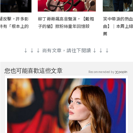
蘭反擊，許多影
柳丁哥哥飆高音聲演，【戴帽
笑中帶淚的熱血
時有「根本上的
子的貓】掀粉絲童年回憶殺
曲】｜本周上線
薦
↓ ↓ ↓ 尚有文章，請往下閱讀 ↓ ↓ ↓
您也可能喜歡這些文章
Recommended by