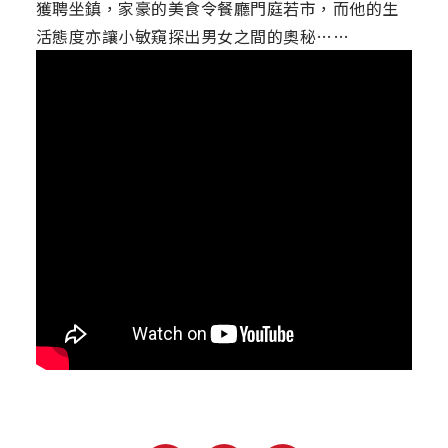
獲聘坐鎮，家豪的美食令餐廳門庭若市，而他的生
活態度亦讓小敏窺探出男女之間的奧秘……