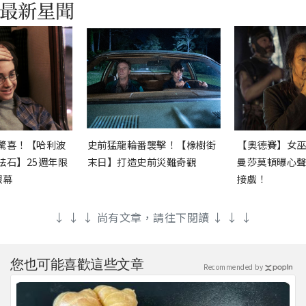
驚喜！【哈利波
史前猛龍輪番襲擊！【橡樹街
【奧德賽】女
法石】25週年限
末日】打造史前災難奇觀
曼莎莫頓曝心
銀幕
接戲！
↓ ↓ ↓ 尚有文章，請往下閱讀 ↓ ↓ ↓
您也可能喜歡這些文章
Recommended by