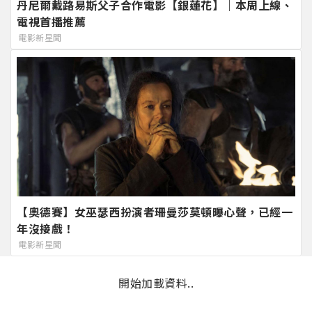
丹尼爾戴路易斯父子合作電影【銀蓮花】｜本周上線、
電視首播推薦
電影新星聞
【奧德賽】女巫瑟西扮演者珊曼莎莫頓曝心聲，已經一
年沒接戲！
電影新星聞
開始加載資料..