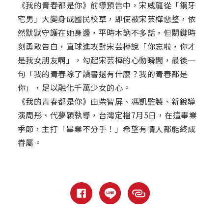
《我的青春都是你》前導預告中，宋威龍從「鋼牙
宅男」大變身成國民校草，即使被宋芸樺惡整，依
然默默守護在她身邊，平時木訥不多話，但關鍵時
刻勇敢告白，直球進攻對宋芸樺說「你忘啦，你才
是我女朋友啊」，勾起宋芸樺的心動瞬間，最後一
句「我的青春除了讀書還有什麼？我的青春都是
你」，足以融化千萬少女的心。
《我的青春都是你》由柴智屏、馮凱監製、新銳導
演周彤、代夢穎執導，台灣定檔7月5日，在這畢業
季節，主打「畢業不分手！」希望有情人都能終成
眷屬。