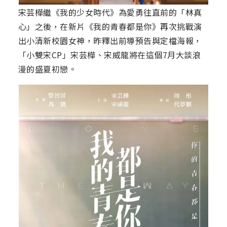
宋芸樺繼《我的少女時代》為愛勇往直前的「林真
心」之後，在新片《我的青春都是你》再次挑戰演
出小清新校園女神，昨釋出前導預告與定檔海報，
「小雙宋CP」宋芸樺、宋威龍將在這個7月大談浪
漫的盛夏初戀。