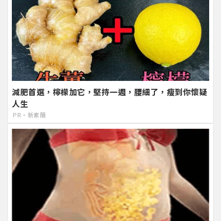
減肥首選，檸檬加它，堅持一週，腰細了，瘦到你懷疑
人生
PR・新素簡