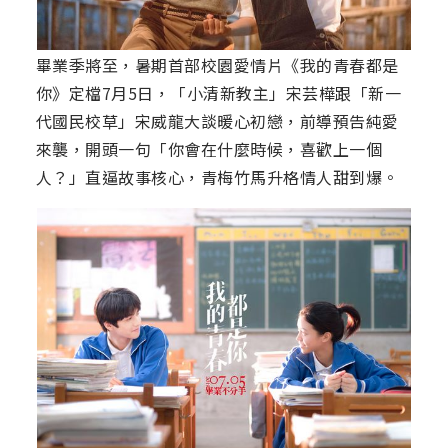
畢業季將至，暑期首部校園愛情片《我的青春都是
你》定檔7月5日，「小清新教主」宋芸樺跟「新一
代國民校草」宋威龍大談暖心初戀，前導預告純愛
來襲，開頭一句「你會在什麼時候，喜歡上一個
人？」直逼故事核心，青梅竹馬升格情人甜到爆。