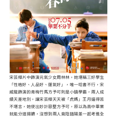
宋芸樺片中飾演元氣少女周林林，她堪稱三好學生
「性格好、人品好、運氣好」，唯一唸書不行，宋
威龍飾演的青梅竹馬方予可則是小鎮學霸，兩人成
績天差地別，讓宋芸樺天天被「虎媽」王月逼得苦
不堪言，她使出妙計惡整方予可，原以為高中畢業
就能分道揚鑣，沒想到兩人竟陰錯陽差一起考進全