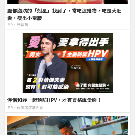
腹部脂肪的「剋星」找到了，常吃這幾物，吃走大肚
囊，瘦出小蠻腰
PR・新素簡
伴侶和妳一起預防HPV，才有資格說愛妳！
PR・台灣癌症基金會