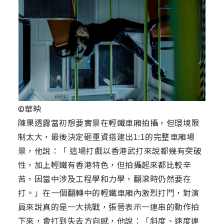
©華映
陳果透露當初想要實景在輕鐵車廂拍攝，但環境限
制太大，最後決定砸重資搭建出1:1的完整車廂場
景，他說：「 這場打戲以香港武打來說都幾有突破
性，加上輕鐵有香港特色，但拍攝起來都比較辛
苦，因當中涉及工程學和力學，翻滾時仍然要在
打。」在一個翻轉中的輕鐵車廂內激烈打鬥，對演
員來說真的是一大挑戰，張晉表示一連串的動作拍
下來，會打到失去方向感，他說：「斜度、速度連