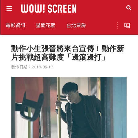
電影資訊
星聞花絮
台北票房
動作小生張晉將來台宣傳！動作新
片挑戰超高難度「邊滾邊打」
發佈日期：2019-06-17