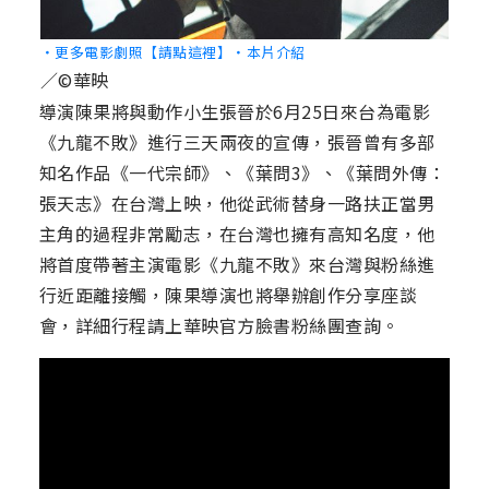
‧更多電影劇照【請點這裡】
‧本片介紹
／©華映
導演陳果將與動作小生張晉於6月25日來台為電影
《九龍不敗》進行三天兩夜的宣傳，張晉曾有多部
知名作品《一代宗師》、《葉問3》、《葉問外傳：
張天志》在台灣上映，他從武術替身一路扶正當男
主角的過程非常勵志，在台灣也擁有高知名度，他
將首度帶著主演電影《九龍不敗》來台灣與粉絲進
行近距離接觸，陳果導演也將舉辦創作分享座談
會，詳細行程請上華映官方臉書粉絲團查詢。