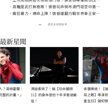
．
高難度武打無極限！張晉玩命倒吊澳門塔空中激戰世界拳王
．
瘋狂暴力，搏命上陣！張晉連翻力戰世界拳王安德森席爾瓦
看更多相關報導
人？湯姆霍蘭：
馮迪索哭了！稱【玩命關頭
承襲傳統！【復
完整的計畫。」
11】的劇本是他十年來看過最
局之戰】導演祝
佳！
重生日】破紀錄