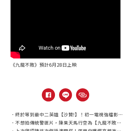
《九龍不敗》預計6月28日上映
．
終於等到最中二英雄【沙贊!】！初一電視強檔影片推薦
．
不想拍傳統警匪片，陳果天馬行空為【九龍不敗】加入超展開元素
．
上次爬招牌這次倒掛澳門塔！張晉自曝懼高想改拍文藝片