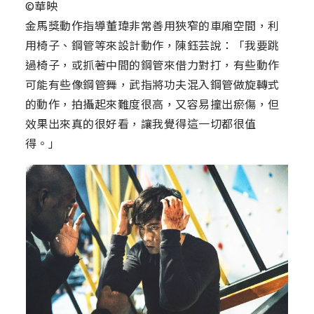
©華映
金馬獎動作指導董瑋非常善用狹窄的車廂空間，利
用椅子、鋼管等來設計動作，陳鈺芸說：「我要跳
過椅子，或抓著中間的鋼管來借力對打，有些動作
可能有些像鋼管舞，武指將功夫混入鋼管做旋轉式
的動作，拍攝起來難度很高，又容易撞出瘀傷，但
效果出來真的很好看，讓我覺得這一切都很值
得。」