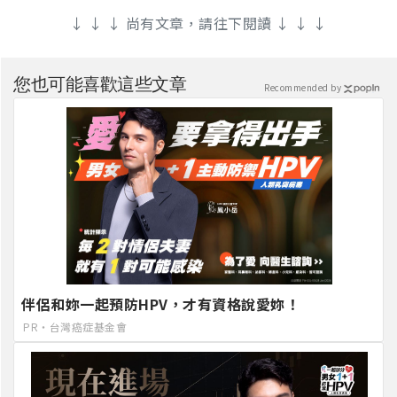
↓ ↓ ↓ 尚有文章，請往下閱讀 ↓ ↓ ↓
您也可能喜歡這些文章
Recommended by
伴侶和妳一起預防HPV，才有資格說愛妳！
PR・台灣癌症基金會