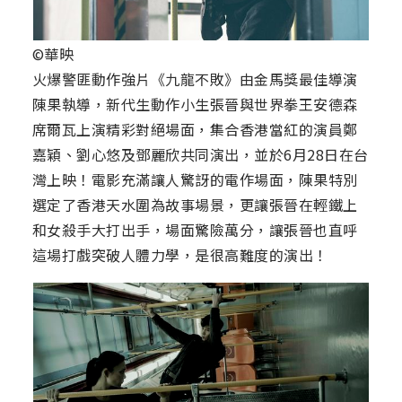
©華映
火爆警匪動作強片《九龍不敗》由金馬獎最佳導演
陳果執導，新代生動作小生張晉與世界拳王安德森
席爾瓦上演精彩對絕場面，集合香港當紅的演員鄭
嘉穎、劉心悠及鄧麗欣共同演出，並於6月28日在台
灣上映！電影充滿讓人驚訝的電作場面，陳果特別
選定了香港天水圍為故事場景，更讓張晉在輕鐵上
和女殺手大打出手，場面驚險萬分，讓張晉也直呼
這場打戲突破人體力學，是很高難度的演出！