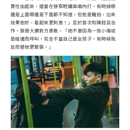
貫性加起來，還要在狹窄輕鐵車廂內打，有時候哪
邊是上面哪邊是下面都不知道，但愈是難拍，出來
效果愈好，看起來更刺激！」至於首次和陳鈺芸合
作，張晉大讚對方勇敢，「她不會因為一些小傷或
是碰撞而呼叫，完全不當自己是女孩子，有時候我
反而替她更緊張。」