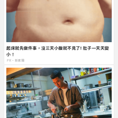
起床就先做件事，沒三天小腹就不見了! 肚子一天天變
小！
PR・新素簡