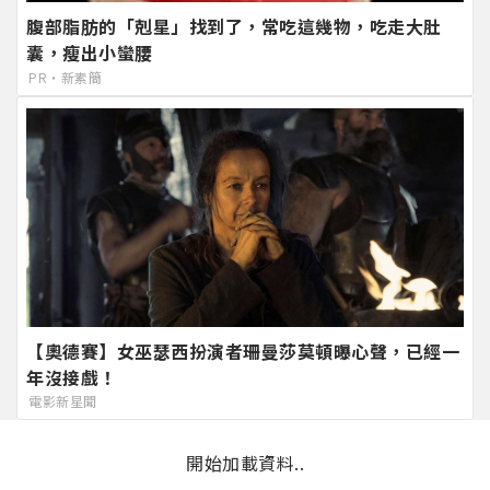
腹部脂肪的「剋星」找到了，常吃這幾物，吃走大肚
囊，瘦出小蠻腰
PR・新素簡
【奧德賽】女巫瑟西扮演者珊曼莎莫頓曝心聲，已經一
年沒接戲！
電影新星聞
開始加載資料..