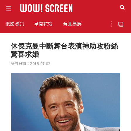
電影資訊
星聞花絮
台北票房
休傑克曼中斷舞台表演神助攻粉絲
驚喜求婚
發佈日期：2019-07-02