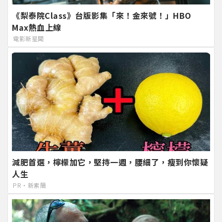
《梨泰院Class》台版影集「來！金來號！」HBO
Max熱血上線
電影新星聞
減肥首選，檸檬加它，堅持一週，腰細了，瘦到你懷疑
人生
PR・新素簡