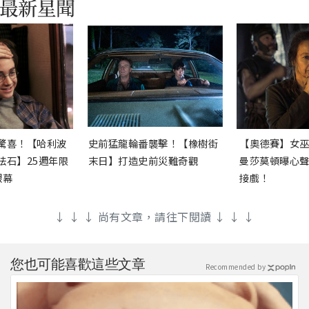
驚喜！【哈利波
史前猛龍輪番襲擊！【橡樹街
【奧德賽】女
法石】25週年限
末日】打造史前災難奇觀
曼莎莫頓曝心
銀幕
接戲！
↓ ↓ ↓ 尚有文章，請往下閱讀 ↓ ↓ ↓
您也可能喜歡這些文章
Recommended by