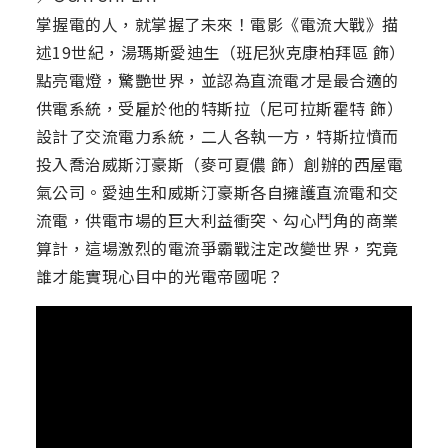
掌握電的人，就掌握了未來！電影《電流大戰》描
述19世紀，湯瑪斯愛迪生（班尼狄克康柏拜區 飾）
點亮電燈，驚艷世界，並認為直流電才是最合適的
供電系統，受雇於他的特斯拉（尼可拉斯霍特 飾）
設計了交流電力系統，二人各執一方，特斯拉憤而
投入喬治威斯汀豪斯（麥可夏儂 飾）創辦的西屋電
氣公司。愛迪生和威斯汀豪斯各自擁護直流電和交
流電，供電市場的巨大利益衝突、勾心鬥角的商業
算計，這場激烈的電流爭霸戰注定改變世界，究竟
誰才能實現心目中的光電帝國呢？