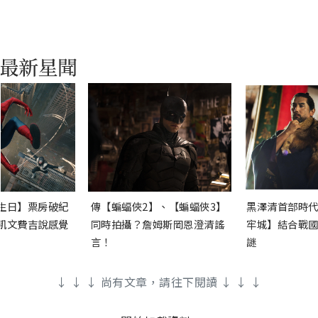
生日】票房破紀
傳【蝙蝠俠2】、【蝙蝠俠3】
黑澤清首部時代
凱文費吉說感覺
同時拍攝？詹姆斯岡恩澄清謠
牢城】結合戰國
言！
謎
↓ ↓ ↓ 尚有文章，請往下閱讀 ↓ ↓ ↓