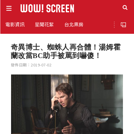
電影資訊
星聞花絮
台北票房
奇異博士、蜘蛛人再合體！湯姆霍
蘭改當BC助手被罵到嚇傻！
發佈日期：2019-07-02