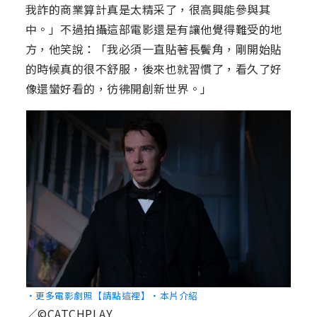
我詐的商業算計真是太精采了，很高興能參與其
中。」不過拍攝這部電影還是有讓他覺得難受的地
方，他笑說：「我必須一直貼著長鬢角，剛開始貼
的時候真的很不舒服，後來也就習慣了，看久了好
像還蠻好看的，彷彿開創新世界。」
‧更多電影劇照【請點這裡】
‧本片介紹
／©CATCHPLAY