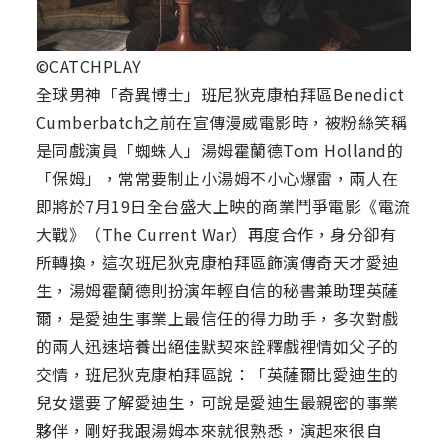
©CATCHPLAY
全球男神「奇異博士」班尼狄克康柏拜區Benedict
Cumberbatch之前在宣傳漫威電影時，被粉絲笑稱
是同戲演員「蜘蛛人」湯姆霍蘭德Tom Holland的
「保姆」，常常要制止小湯姆不小心爆雷，兩人在
即將於7月19日全台盛大上映的商業鬥爭電影《電流
大戰》（The Current War）再度合作，身分卻有
所轉換，這次班尼狄克康柏拜區飾演傳奇天才愛迪
生，湯姆霍蘭德則扮演年輕自信的秘書兼助理英薩
爾，是愛迪生事業上最信任的得力助手，多次對戲
的兩人迅速培養出絕佳默契來詮釋戲裡情如父子的
交情，班尼狄克康柏拜區說：「英薩爾比愛迪生的
兒女還要了解愛迪生，可說是愛迪生最親密的事業
夥伴，剛好我跟湯姆本來就很熟悉，演起來很自