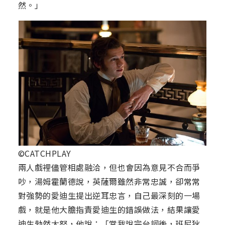
然。」
©CATCHPLAY
兩人戲裡儘管相處融洽，但也會因為意見不合而爭
吵，湯姆霍蘭德說，英薩爾雖然非常忠誠，卻常常
對強勢的愛迪生提出逆耳忠言，自己最深刻的一場
戲，就是他大膽指責愛迪生的錯誤做法，結果讓愛
迪生勃然大怒，他說：「當我說完台詞後，班尼狄