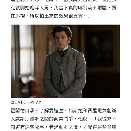
克就開始咆哮大罵，我當下真的嚇到魂不附體，愣
在那裡，所以拍出來的效果很真實。」
©CATCHPLAY
霍蘭德自承不了解愛迪生、特斯拉和西屋電氣創辦
人威斯汀豪斯之間的商業鬥爭，他說：「我從來不
知道有這些故事，看過劇本之後，才覺得這些爾虞