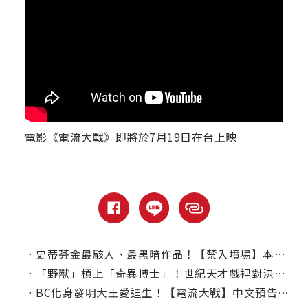
電影《電流大戰》即將於7月19日在台上映
．
史蒂芬金最駭人、最黑暗作品！【禁入墳場】本周電視首播
．
「野獸」槓上「奇異博士」！世紀天才戲裡對決，戲外煩倒科學老師
．
BC化身發明大王愛迪生！【電流大戰】中文預告正式上線！