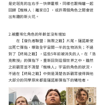
是史塔克的左右手－快樂霍根，同樣也跟梅嬸一起
回歸【蜘蛛人：離家日】，或許兩個角色之間會迸
出有趣的新火花。
2.被塵埃化角色的年齡並沒有增加
在【復仇者聯盟：無限之戰】片尾，薩諾斯使
出死亡彈指，導致全宇宙間一半的生物消失；不過
到了【終局之戰】，這些5年前被消失的人，在「浩
克教授」的彈指下，重新回到這個世界之中。雖然
之前觀眾並不清楚「蜘蛛人」宇宙的角色的狀況，
不過在【終局之戰】中倒是清楚告訴觀眾彼得與他
大部分的同學原來都是薩諾斯彈指下的犧牲者。