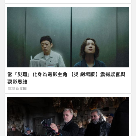
當「災難」化身為電影主角 【災 劇場版】震撼感官與
觀影思維
電影新星聞