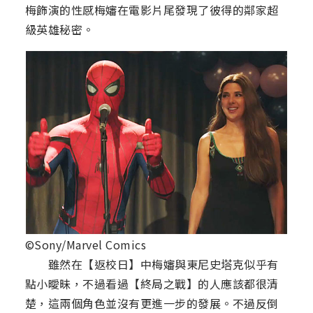
梅飾演的性感梅嬸在電影片尾發現了彼得的鄰家超
級英雄秘密。
©Sony/Marvel Comics
雖然在【返校日】中梅嬸與東尼史塔克似乎有
點小曖昧，不過看過【終局之戰】的人應該都很清
楚，這兩個角色並沒有更進一步的發展。不過反倒