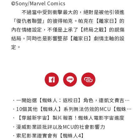
©Sony/Marvel Comics
不過當中受到衝擊最大的，絕對是被他引領進
「復仇者聯盟」的彼得帕克。帕克在【離家日】的
內在情緒設定，不僅是上承了【終局之戰】的感傷
結局，同時也是影響整部【離家日】劇情主軸的設
定。
．
一開始選【蜘蛛人：返校日】角色，連凱文費吉都不知道千黛亞是誰？
．
10個其他【蜘蛛人】系列無法仿效的MCU【蜘蛛人】場景
．
【穿越新宇宙】製片報喜！蜘蛛人電影宇宙進度
．
漫威影業談批評以及MCU的社會影響力
．
索尼影業證實會有【蜘蛛人4】