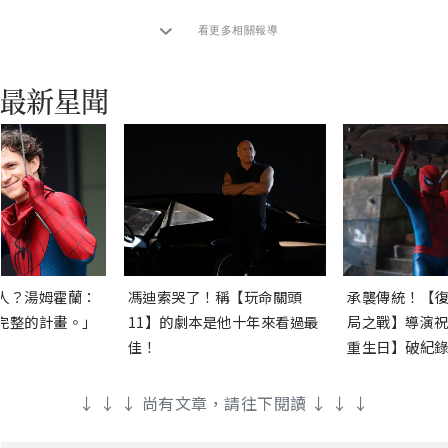
看更多相關報導
人？湯姆霍蘭：
馮迪索哭了！稱【玩命關頭
承襲傳統！【復
完整的計畫。」
11】的劇本是他十年來看過最
局之戰】導演祝
佳！
重生日】破紀錄
↓ ↓ ↓ 尚有文章，請往下閱讀 ↓ ↓ ↓