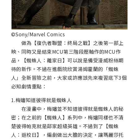
©Sony/Marvel Comics
做為【復仇者聯盟：終局之戰】之後第一部上
映、同時又是結束MCU第三階段壓軸作的MCU作
品，【蜘蛛人：離家日】可以說是備受漫威粉絲期
待的新作。不過在進戲院欣賞湯姆霍蘭的「蜘蛛
人」全新冒險之前，大家或許應該先來複習底下3個
必知劇情重點：
1.梅嬸知道彼得就是蜘蛛人
在漫畫中，梅嬸並不知道彼得就是蜘蛛人的秘
密；在之前的【蜘蛛人】系列中，梅嬸同樣也不清
楚彼得帕克就是鄰家超級英雄。不過到了【蜘蛛
人：返校日】，編劇做出大膽的決定，讓瑪麗莎托