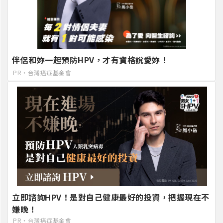
伴侶和妳一起預防HPV，才有資格說愛妳！
PR・台灣癌症基金會
立即諮詢HPV！是對自己健康最好的投資，把握現在不
嫌晚！
PR・台灣癌症基金會