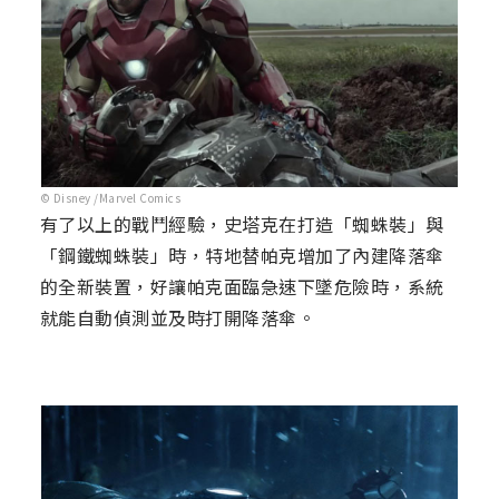
© Disney /Marvel Comics
有了以上的戰鬥經驗，史塔克在打造「蜘蛛裝」與
「鋼鐵蜘蛛裝」時，特地替帕克增加了內建降落傘
的全新裝置，好讓帕克面臨急速下墜危險時，系統
就能自動偵測並及時打開降落傘。