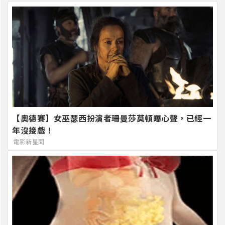
【奧德賽】女巫瑟西扮演者珊曼莎莫頓曝心聲，已經一
年沒接戲！
電影新星聞