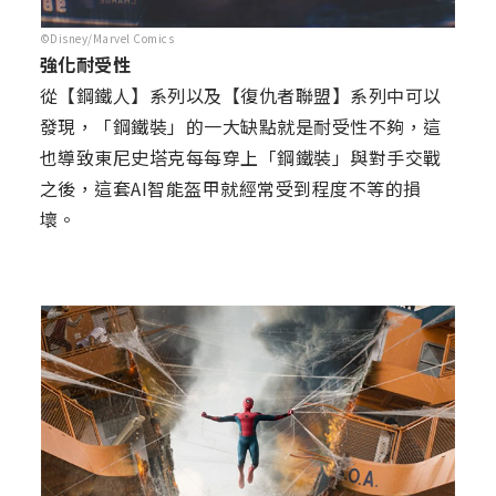
©Disney/Marvel Comics
強化耐受性
從【鋼鐵人】系列以及【復仇者聯盟】系列中可以
發現，「鋼鐵裝」的一大缺點就是耐受性不夠，這
也導致東尼史塔克每每穿上「鋼鐵裝」與對手交戰
之後，這套AI智能盔甲就經常受到程度不等的損
壞。