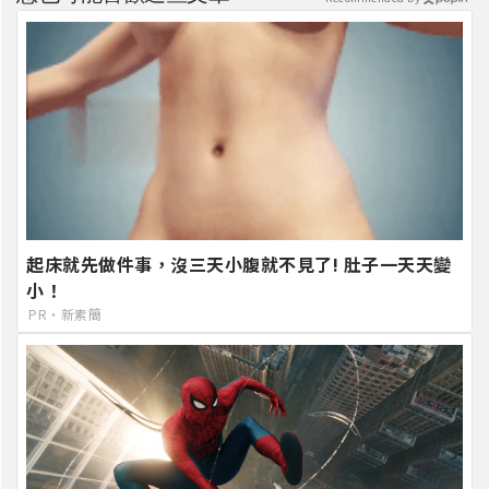
起床就先做件事，沒三天小腹就不見了! 肚子一天天變
小！
PR・新素簡