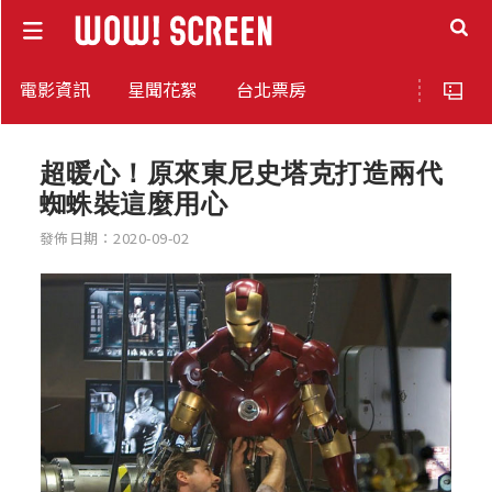
電影資訊
星聞花絮
台北票房
超暖心！原來東尼史塔克打造兩代
蜘蛛裝這麼用心
發佈日期：2020-09-02