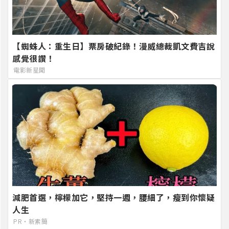
【蜘蛛人：重生日】票房破紀錄！漫威總裁凱文費吉說
感覺很讚！
電影新星聞
減肥首選，檸檬加它，堅持一週，腰細了，瘦到你懷疑
人生
PR・新素簡