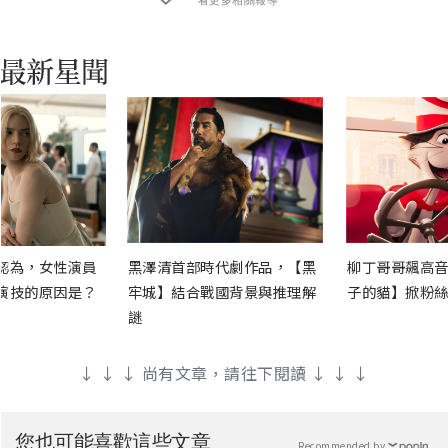
認為，女性演員
黑澤清首部時代劇作品，【黑
柳丁哥哥飆高音
演技的原因是？
牢城】結合戰國背景與推理解
子的貓】掀粉絲
謎
↓ ↓ ↓ 尚有文章，請往下閱讀 ↓ ↓ ↓
您也可能喜歡這些文章
Recommended by