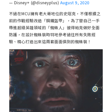
— Disney+ (@disneyplus)
August 9, 2020
不過在MCU擁有老大哥地位的史塔克，不僅根據之
前的作戰經驗改造「鋼鐵盔甲」，為了替自己一手
帶進超級英雄領域的「蜘蛛人」彼得帕克做好全面
防護，在設計蜘蛛裝時特地參考過往所有失敗經
驗、精心打造出來這兩套面面俱到的蜘蛛裝！