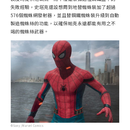
失敗經驗，史塔克還設想周到地替蜘蛛裝加了超過
576個蜘蛛網發射器，並且替鋼鐵蜘蛛裝升級到自動
製造蜘蛛絲的功能，以確保帕克永遠都能有用之不
竭的蜘蛛絲武器。
©Sony /Marvel Comics