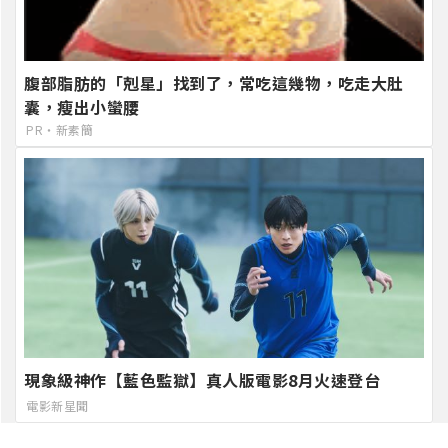
腹部脂肪的「剋星」找到了，常吃這幾物，吃走大肚
囊，瘦出小蠻腰
PR・新素簡
現象級神作【藍色監獄】真人版電影8月火速登台
電影新星聞