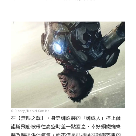
© Disney /Marvel Comics
在【無限之戰】，身穿蜘蛛裝的「蜘蛛人」搭上薩
諾斯飛船被帶往高空時差一點窒息，幸好鋼鐵蜘蛛
裝及時提供他氧氣。而不僅是根據過往鋼鐵盔甲的