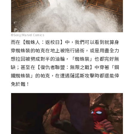
©Sony/Marvel Comics
而在【蜘蛛人：返校日】中，我們可以看到就算身
穿蜘蛛裝的帕克在地上被拖行過街，或是用盡全力
想拉回被劈成對半的油輪，「蜘蛛裝」也都完好無
缺；甚至在【復仇者聯盟：無限之戰】中穿著「鋼
鐵蜘蛛裝」的帕克，在遭遇薩諾斯攻擊時都還能倖
免於難！