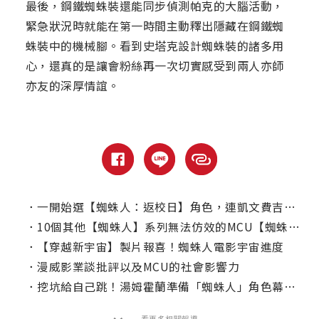
最後，鋼鐵蜘蛛裝還能同步偵測帕克的大腦活動，
緊急狀況時就能在第一時間主動釋出隱藏在鋼鐵蜘
蛛裝中的機械腳。看到史塔克設計蜘蛛裝的諸多用
心，還真的是讓會粉絲再一次切實感受到兩人亦師
亦友的深厚情誼。
．
一開始選【蜘蛛人：返校日】角色，連凱文費吉都不知道千黛亞是誰？
．
10個其他【蜘蛛人】系列無法仿效的MCU【蜘蛛人】場景
．
【穿越新宇宙】製片報喜！蜘蛛人電影宇宙進度
．
漫威影業談批評以及MCU的社會影響力
．
挖坑給自己跳！湯姆霍蘭準備「蜘蛛人」角色幕後真相
看更多相關報導