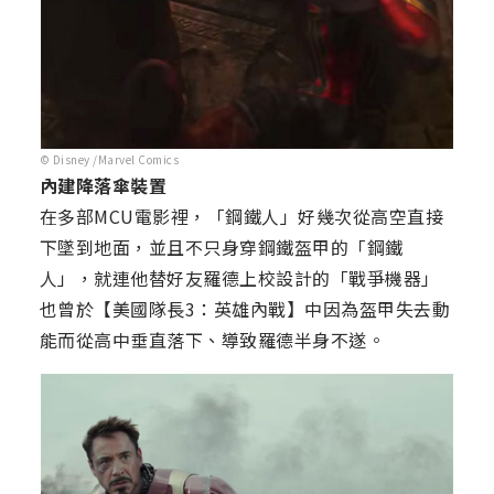
© Disney /Marvel Comics
內建降落傘裝置
在多部MCU電影裡，「鋼鐵人」好幾次從高空直接
下墜到地面，並且不只身穿鋼鐵盔甲的「鋼鐵
人」，就連他替好友羅德上校設計的「戰爭機器」
也曾於【美國隊長3：英雄內戰】中因為盔甲失去動
能而從高中垂直落下、導致羅德半身不遂。