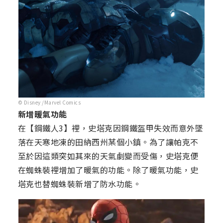
© Disney /Marvel Comics
新增暖氣功能
在【鋼鐵人3】裡，史塔克因鋼鐵盔甲失效而意外墜
落在天寒地凍的田納西州某個小鎮。為了讓帕克不
至於因這類突如其來的天氣劇變而受傷，史塔克便
在蜘蛛裝裡增加了暖氣的功能。除了暖氣功能，史
塔克也替蜘蛛裝新增了防水功能。