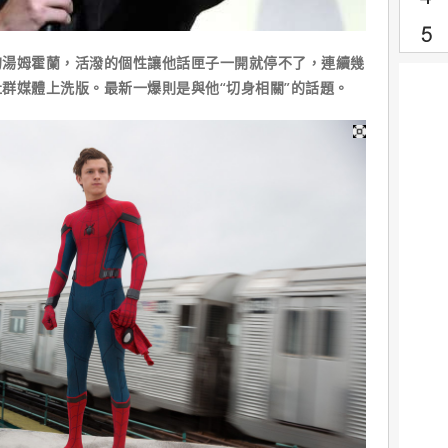
姆霍蘭，活潑的個性讓他話匣子一開就停不了，連續幾
群媒體上洗版。最新一爆則是與他“切身相關”的話題。