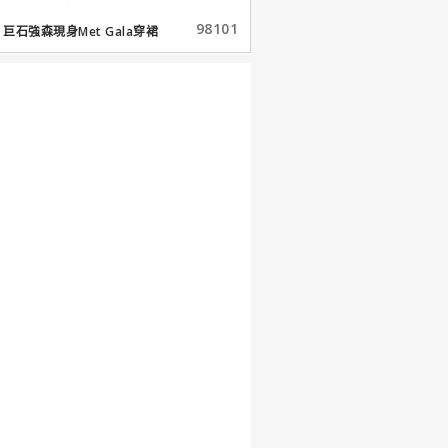
98101
巨石強森現身Met Gala穿裙
子...