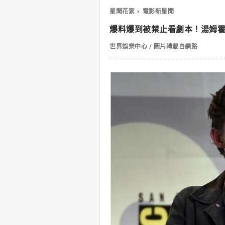
星聞花絮
電影新星聞
爆料爆到被禁止看劇本！湯姆
世界娛樂中心 / 圖片轉載自網路