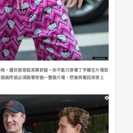
，還好那穿起來算舒服。你不能只穿著丁字褲在片場到
上個廁所就必須跑著穿過一整個片場，然後再衝回來穿上