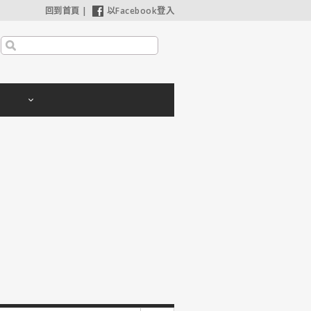
回到首頁
|
以Facebook登入
【哈利波特：神秘的魔法石】25週年限定1