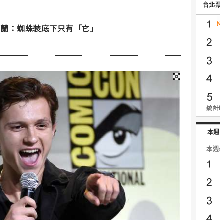
台北
霍蘭：蜘蛛裝底下只有「它」
統計時
本週
本週