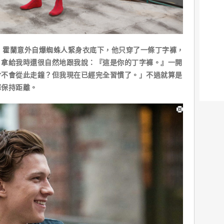
問時，霍蘭意外自爆蜘蛛人緊身衣底下，他只穿了一條丁字褲，
，拿給我時還很自然地跟我說：『這是你的丁字褲。』一開
會不會從此走鐘？但我現在已經完全習慣了。」不過就算是
褲保持距離。