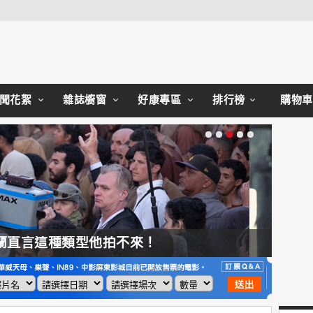
Close
聞花絮
雜誌櫥窗
好康專區
排行榜
購物車
【奧德賽】配角也精采，扮演女巫瑟西的心情？珊曼莎莫頓：「感覺就像重生」