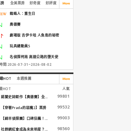
票房
全美票房
好奇度
好評度
蜘蛛人：重生日
奧德賽
劇場版 吉伊卡哇 人魚島的秘密
玩具總動員5
名偵探柯南 高速公路的墮天使
間:2026-07-31~2026-08-02
最HOT
本週推薦
最HOT
人氣
99801
諾蘭史詩鉅作【奧德賽】全...
99532
【穿著Prada的惡魔2】票房
大...
99003
【綿羊偵探團】口碑狂飆！...
98560
社群網紅會成為未來明星？...