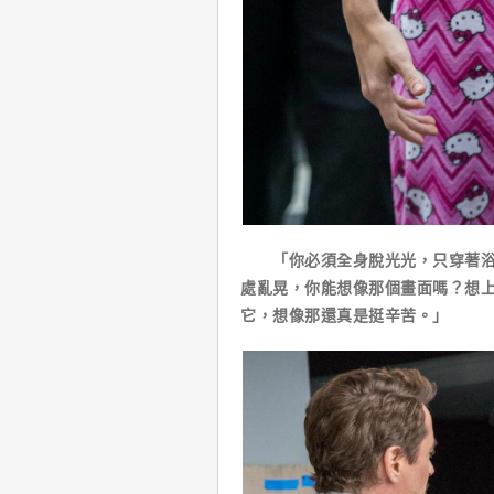
「你必須全身脫光光，只穿著浴袍
處亂晃，你能想像那個畫面嗎？想
它，想像那還真是挺辛苦。」