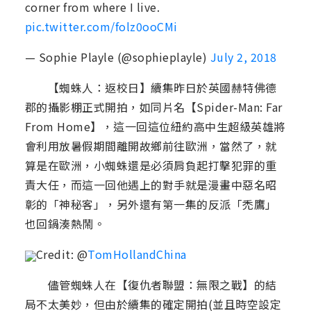
corner from where I live.
pic.twitter.com/folz0ooCMi
— Sophie Playle (@sophieplayle)
July 2, 2018
【蜘蛛人：返校日】續集昨日於英國赫特佛德
郡的攝影棚正式開拍，如同片名【Spider-Man: Far
From Home】，這一回這位紐約高中生超級英雄將
會利用放暑假期間離開故鄉前往歐洲，當然了，就
算是在歐洲，小蜘蛛還是必須肩負起打擊犯罪的重
責大任，而這一回他遇上的對手就是漫畫中惡名昭
彰的「神秘客」，另外還有第一集的反派「禿鷹」
也回鍋湊熱鬧。
Credit: @
TomHollandChina
儘管蜘蛛人在【復仇者聯盟：無限之戰】的結
局不太美妙，但由於續集的確定開拍(並且時空設定