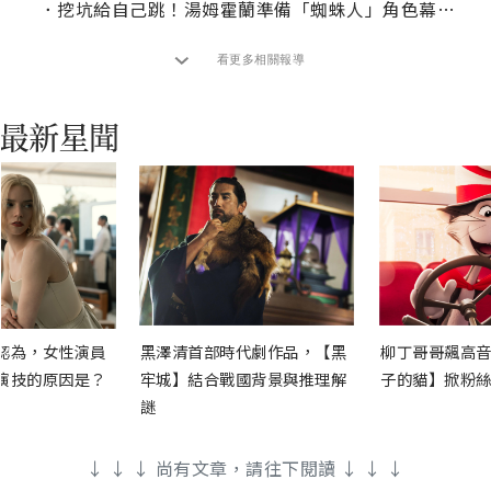
．
挖坑給自己跳！湯姆霍蘭準備「蜘蛛人」角色幕後真相
看更多相關報導
認為，女性演員
黑澤清首部時代劇作品，【黑
柳丁哥哥飆高音
演技的原因是？
牢城】結合戰國背景與推理解
子的貓】掀粉絲
謎
↓ ↓ ↓ 尚有文章，請往下閱讀 ↓ ↓ ↓