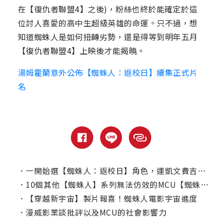
在【復仇者聯盟4】之後)，粉絲也終於能確定於這
位討人喜愛的高中生超級英雄的命運。只不過，想
知道蜘蛛人是如何扭轉劣勢，還是得等到明年五月
【復仇者聯盟4】上映後才能揭曉。
湯姆霍蘭意外公佈【蜘蛛人：返校日】續集正式片
名
．
一開始選【蜘蛛人：返校日】角色，連凱文費吉都不知道千黛亞是誰？
．
10個其他【蜘蛛人】系列無法仿效的MCU【蜘蛛人】場景
．
【穿越新宇宙】製片報喜！蜘蛛人電影宇宙進度
．
漫威影業談批評以及MCU的社會影響力