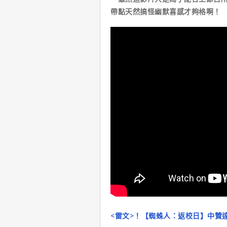
帶點天然搞怪幽默喜感才夠格啊！
<雷文>！【蜘蛛人：返校日】中贊