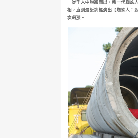
從千人中脫穎而出，新一代蜘蛛人
相，直到最近挑樑演出【蜘蛛人：
次飆漲。