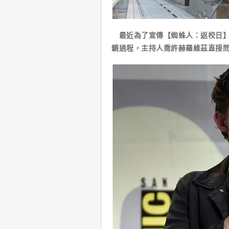
最近為了宣傳【蜘蛛人：返校日】，湯
鏡過程，主持人喬許赫羅維茲直接