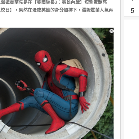
湯姆霍蘭先是在【美國隊長3：英雄內戰】短暫驚艷亮
返校日】，果然在漫威英雄的身分加持下，湯姆霍蘭人氣再