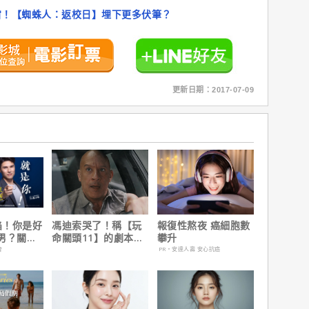
宙！【蜘蛛人：返校日】埋下更多伏筆？
更新日期：2017-07-09
陷！你是好
馮迪索哭了！稱【玩
報復性熬夜 癌細胞數
男？關鍵
命關頭11】的劇本是
攀升
他十年來看過最佳！
會
PR・安達人壽 安心抗癌