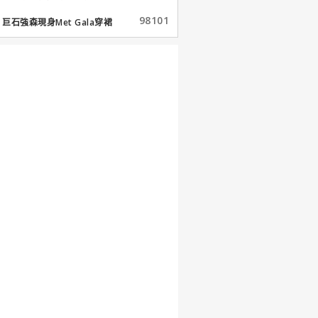
98101
巨石強森現身Met Gala穿裙
子...