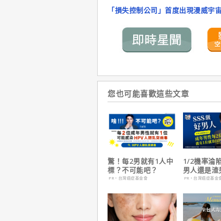
「損失控制公司」首度出現漫威宇
您也可能喜歡這些文章
驚！每2男就有1人中
1/2機率淪
標？不可能吧？
男人還是渣
在這
PR・台灣癌症基金會
PR・台灣癌症基金