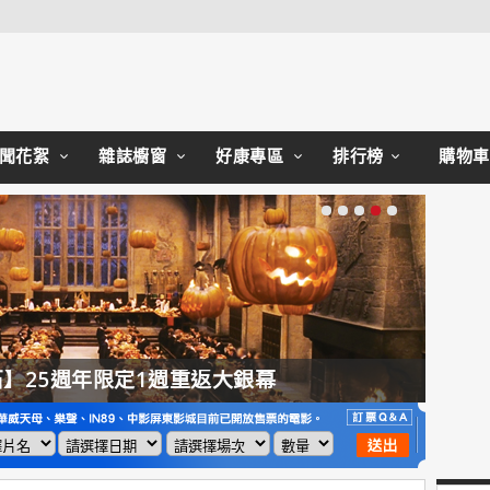
Close
聞花絮
雜誌櫥窗
好康專區
排行榜
購物車
】25週年限定1週重返大銀幕