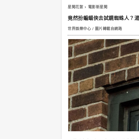
星聞花絮
電影新星聞
竟然扮蝙蝠俠去試鏡蜘蛛人？
世界娛樂中心 / 圖片轉載自網路