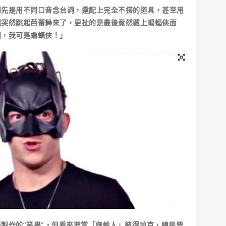
先是用不同口音念台詞，還配上完全不搭的道具，甚至用
還突然跳起芭蕾舞來了，更扯的是最後竟然戴上蝙蝠俠面
錢，我可是蝙蝠俠！」
製作的”笑果”，但看來要當「蜘蛛人」彼得帕克，總是要