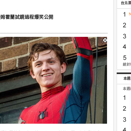
台北
湯姆霍蘭試鏡過程爆笑公開
統計時
本週
本週