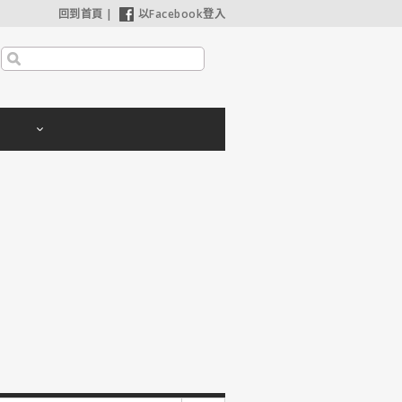
回到首頁
|
以Facebook登入
安海瑟薇苦等8年如願合作