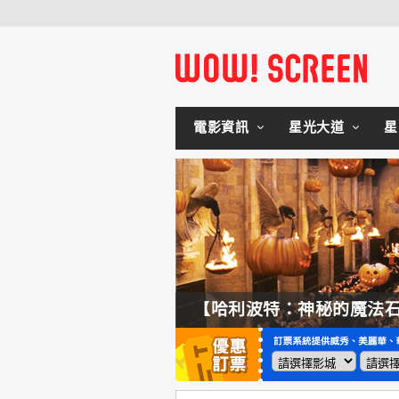
電影資訊
星光大道
星
【奧德賽】配角也精采，扮演女巫瑟西的心情？珊曼莎莫頓：「感覺就像重生」
【哈利波特：神秘的魔法石