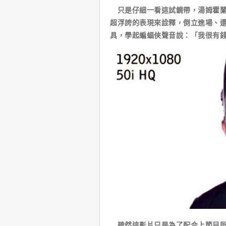
只是仔細一看這試鏡帶，湯姆霍蘭
超浮誇的表現來詮釋，倒立進場、
具，學起蝙蝠俠聲音說：「我很有
雖然這影片只是為了配合上節目所