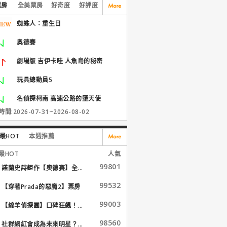
票房
全美票房
好奇度
好評度
蜘蛛人：重生日
奧德賽
劇場版 吉伊卡哇 人魚島的秘密
玩具總動員5
名偵探柯南 高速公路的墮天使
間:2026-07-31~2026-08-02
最HOT
本週推薦
最HOT
人氣
99801
諾蘭史詩鉅作【奧德賽】全...
99532
【穿著Prada的惡魔2】票房
大...
99003
【綿羊偵探團】口碑狂飆！...
98560
社群網紅會成為未來明星？...