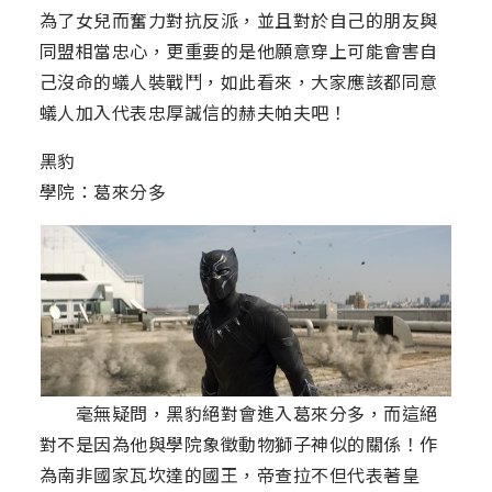
為了女兒而奮力對抗反派，並且對於自己的朋友與
同盟相當忠心，更重要的是他願意穿上可能會害自
己沒命的蟻人裝戰鬥，如此看來，大家應該都同意
蟻人加入代表忠厚誠信的赫夫帕夫吧！
黑豹
學院：葛來分多
毫無疑問，黑豹絕對會進入葛來分多，而這絕
對不是因為他與學院象徵動物獅子神似的關係！作
為南非國家瓦坎達的國王，帝查拉不但代表著皇