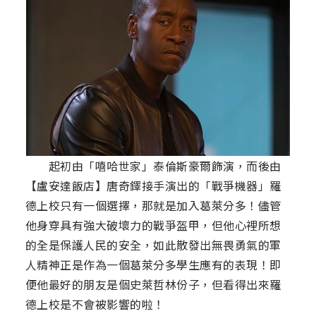
起初由「嘻哈世家」泰倫斯豪爾飾演，而後由
【盧安達飯店】唐奇鐸接手演出的「戰爭機器」羅
德上校只有一個選擇，那就是加入葛萊分多！儘管
他身穿具有強大破壞力的戰爭盔甲，但他心裡所想
的全是保護人民的安全，如此散發出無畏勇氣的軍
人精神正是作為一個葛萊分多學生應有的表現！即
便他最好的朋友是個史萊哲林份子，但看得出來羅
德上校是不會被影響的啦！