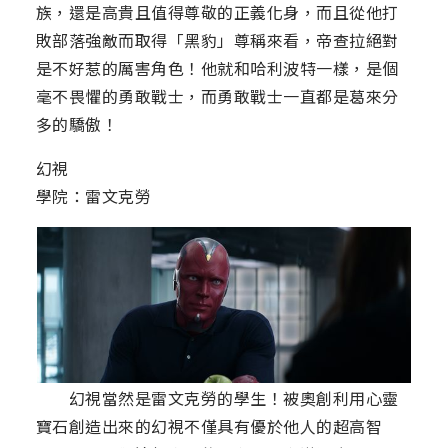
族，還是高貴且值得尊敬的正義化身，而且從他打
敗部落強敵而取得「黑豹」尊稱來看，帝查拉絕對
是不好惹的厲害角色！他就和哈利波特一樣，是個
毫不畏懼的勇敢戰士，而勇敢戰士一直都是葛來分
多的驕傲！
幻視
學院：雷文克勞
幻視當然是雷文克勞的學生！被奧創利用心靈
寶石創造出來的幻視不僅具有優於他人的超高智