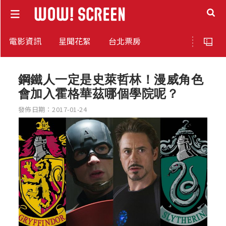
電影資訊
星聞花絮
台北票房
鋼鐵人一定是史萊哲林！漫威角色
會加入霍格華茲哪個學院呢？
發佈日期：2017-01-24