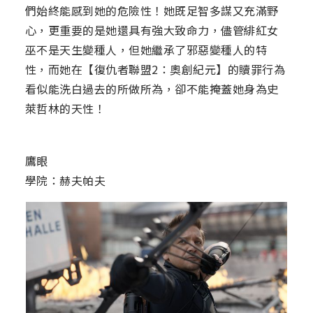
們始終能感到她的危險性！她既足智多謀又充滿野
心，更重要的是她還具有強大致命力，儘管緋紅女
巫不是天生變種人，但她繼承了邪惡變種人的特
性，而她在【復仇者聯盟2：奧創紀元】的贖罪行為
看似能洗白過去的所做所為，卻不能掩蓋她身為史
萊哲林的天性！
鷹眼
學院：赫夫帕夫