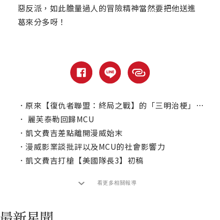
惡反派，如此膽量過人的冒險精神當然要把他送進
葛來分多呀！
．
原來【復仇者聯盟：終局之戰】的「三明治梗」是這樣來的？
．
麗芙泰勒回歸MCU
．
凱文費吉差點離開漫威始末
．
漫威影業談批評以及MCU的社會影響力
．
凱文費吉打槍【美國隊長3】初稿
看更多相關報導