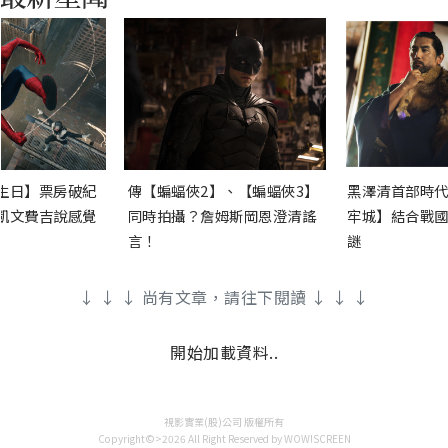
生日】票房破紀
傳【蝙蝠俠2】、【蝙蝠俠3】
黑澤清首部時代
凱文費吉說感覺
同時拍攝？詹姆斯岡恩澄清謠
牢城】結合戰國
言！
謎
↓ ↓ ↓ 尚有文章，請往下閱讀 ↓ ↓ ↓
開始加載資料..
視影實業(股)公司 版權所有
Copyright©>2026 All Right Reserved by WOW!SCREEN