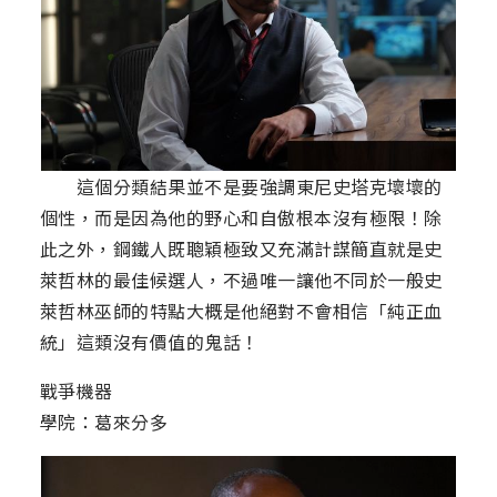
這個分類結果並不是要強調東尼史塔克壞壞的
個性，而是因為他的野心和自傲根本沒有極限！除
此之外，鋼鐵人既聰穎極致又充滿計謀簡直就是史
萊哲林的最佳候選人，不過唯一讓他不同於一般史
萊哲林巫師的特點大概是他絕對不會相信「純正血
統」這類沒有價值的鬼話！
戰爭機器
學院：葛來分多