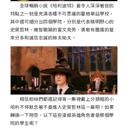
全球暢銷小說《哈利波特》最令人深深著迷的
特點之一就是充滿各種不可思議的霍格華茲學校，
其中還可細分出四個學院，分別是代表精明野心的
史萊哲林、機智聰穎的雷文克勞、勇敢有膽識的葛
來分多和誠信忠誠的赫夫帕夫。
相信粉絲們都還記得第一集裡戴上分類帽的小
哈利不停默念著不要進入史萊哲林這一幕吧！如果
轉換一下時空，以下這些漫威英雄角色會是哪個學
院的學生呢？