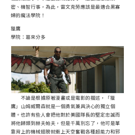
密、機智行事，為此，雷文克勞應該是最適合黑寡
婦的魔法學院！
獵鷹
學院：葛來分多
不論是根據原著漫畫或是電影的描述，「獵
鷹」山姆威爾森就是一個勇氣兼具決心的獨立個
體。也許有些人會把他對於美國隊長的堅定忠誠而
將他歸類到赫夫帕夫，但是千萬別忘了，他可是單
靠背上的機械翅膀就衝上天空奮戰各種超能力和邪