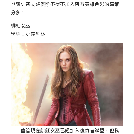
也讓史帝夫羅傑斯不得不加入帶有英雄色彩的葛萊
分多！
緋紅女巫
學院：史萊哲林
儘管現在緋紅女巫已經加入復仇者聯盟，但我