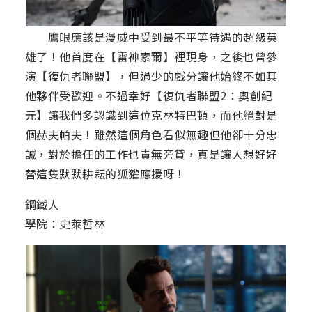
鷹眼應該是漫威中受到最不平等待遇的超級英
雄了！他首度在【雷神索爾】裡現身，之後也曾參
演【復仇者聯盟】，但過少的戲分讓他始終不如其
他夥伴受歡迎。不過幸好【復仇者聯盟2：奧創紀
元】讓我們多認識到這位克林特巴頓，而他絕對是
個赫夫帕夫！雖然這個角色看似無趣但他卻十分忠
誠，對於擔任的工作也責無旁貸，真是讓人想好好
替這隻默默耕耘的狐獾應援呀！
鋼鐵人
學院：史萊哲林