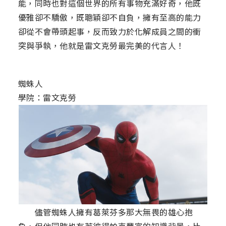
能，同時也對這個世界的所有事物充滿好奇，他既
優雅卻不驕傲，既聰穎卻不自負，擁有至高的能力
卻從不會帶頭起事，反而致力於化解成員之間的衝
突與爭執，他就是雷文克勞最完美的代言人！
蜘蛛人
學院：雷文克勞
儘管蜘蛛人擁有葛萊芬多那大無畏的雄心抱