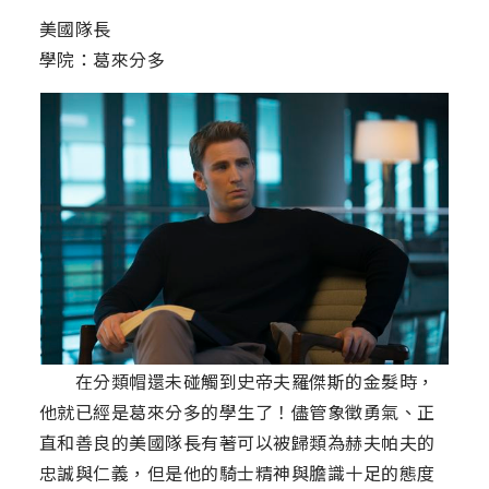
美國隊長
學院：葛來分多
在分類帽還未碰觸到史帝夫羅傑斯的金髮時，
他就已經是葛來分多的學生了！儘管象徵勇氣、正
直和善良的美國隊長有著可以被歸類為赫夫帕夫的
忠誠與仁義，但是他的騎士精神與膽識十足的態度