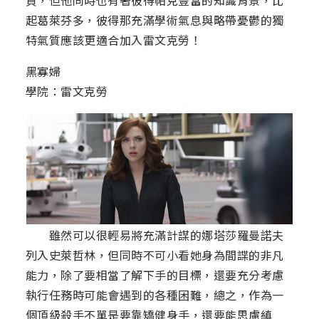
負，但他同時也有著彼得帕克豐富的知識背景，比
起葛萊芬多，彼得那充滿學術氣息與略帶憂鬱的獨
特氣質應該更適合加入雷文克勞！
黑寡婦
學院：雷文克勞
雖然可以很輕易將充滿計謀的娜塔莎羅曼諾夫
列入史萊哲林，但同時不可小看她身為間諜的非凡
能力，除了要相當了解下手的目標，還要充分考慮
執行任務時可能會遇到的各種困難，總之，作為一
個頂級殺手不單是要靠矯健身手，還要能思慮縝