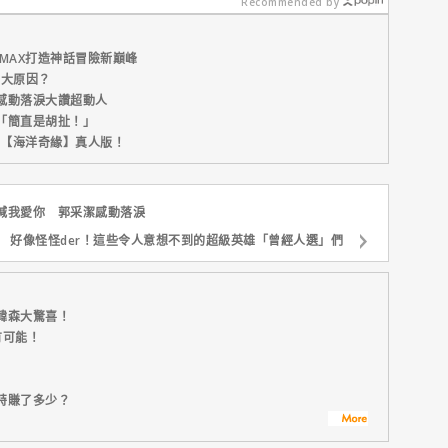
外更強韌
Recommended by
MAX打造神話冒險新巔峰
五大原因？
感動落淚大讚超動人
「簡直是胡扯！」
新片【海洋奇緣】真人版！
喊我愛你 郭采潔感動落淚
好像怪怪der！這些令人意想不到的超級英雄「曾經人選」們
韓森大驚喜！
有可能！
特賺了多少？