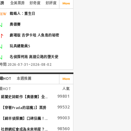
票房
全美票房
好奇度
好評度
蜘蛛人：重生日
奧德賽
劇場版 吉伊卡哇 人魚島的秘密
玩具總動員5
名偵探柯南 高速公路的墮天使
間:2026-07-31~2026-08-02
最HOT
本週推薦
最HOT
人氣
99801
諾蘭史詩鉅作【奧德賽】全...
99532
【穿著Prada的惡魔2】票房
大...
99003
【綿羊偵探團】口碑狂飆！...
98560
社群網紅會成為未來明星？...