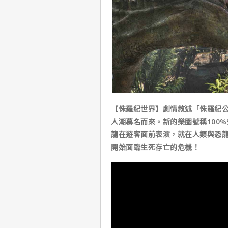
【侏羅紀世界】劇情敘述「侏羅紀
人潮慕名而來。新的樂園號稱100
龍在遊客面前表演，就在人類與恐
開始面臨生死存亡的危機！