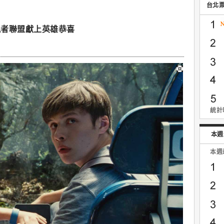
台北
仇者聯盟獻上英雄恭喜
統計時
本週
本週