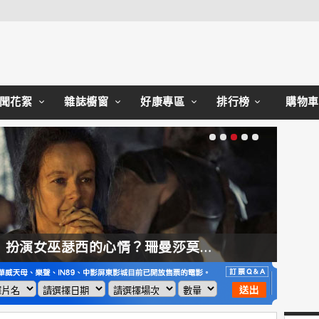
Close
聞花絮
雜誌櫥窗
好康專區
排行榜
購物車
【奧德賽】配角也精采，扮演女巫瑟西的心情？珊曼莎莫頓：「感覺就像重生」
【哈