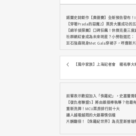
讚！
諾蘭史詩鉅作【奧德賽】全新預告發布！I
【穿著Prada的惡魔2】票房大獲成功的
【綿羊偵探團】口碑狂飆！休傑克曼三度
社群網紅會成為未來明星？小勞勃道尼：
巨石強森現身Met Gala穿裙子，呼應
【風中家族】上海記者會 楊祐寧大
前輩表示歡迎加入「侏羅紀」，史嘉蕾喬
【復仇者聯盟5】將由誰接棒執導？他最
重新洗牌！MCU票房排行前十大
讓人越看越悶的大銀幕情侶檔
片酬翻倍！【侏羅紀世界】為克里斯普瑞