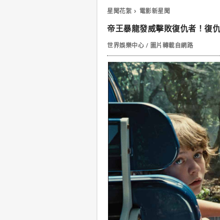
星聞花絮
電影新星聞
帝王暴龍發威擊敗復仇者！復
世界娛樂中心 / 圖片轉載自網路