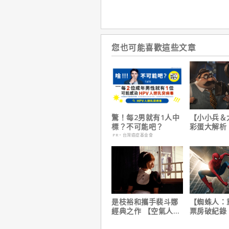
您也可能喜歡這些文章
驚！每2男就有1人中
【小小兵＆
標？不可能吧？
彩蛋大解析
耶考芬解密
PR・台灣癌症基金會
梗！
是枝裕和攜手裴斗娜
【蜘蛛人：
經典之作 【空氣人
票房破紀錄
形】六月重返大銀幕
裁凱文費吉