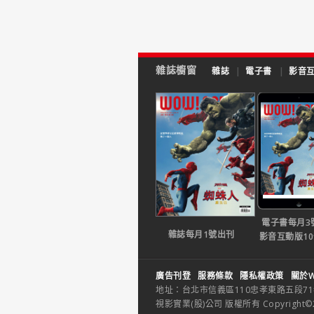
雜誌櫥窗
雜誌
|
電子書
|
影音
電子書每月3
雜誌每月1號出刊
影音互動版1
廣告刊登
服務條款
隱私權政策
關於W
地址：台北市信義區110忠孝東路五段71巷26
視影實業(股)公司 版權所有 Copyright©2014