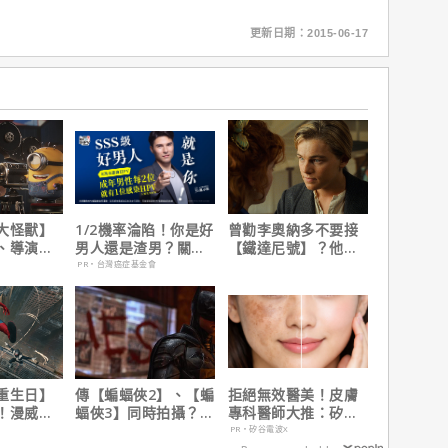
更新日期：2015-06-17
大怪獸】
1/2機率淪陷！你是好
曾勸李奧納多不要接
、導演皮
男人還是渣男？關鍵
【鐵達尼號】？他
10個電影
在這
說：「沒人在乎船上
PR・台灣癌症基金會
是誰」
重生日】
傳【蝙蝠俠2】、【蝙
拒絕無效醫美！皮膚
！漫威總
蝠俠3】同時拍攝？詹
專科醫師大推：矽谷
說感覺很
姆斯岡恩澄清謠言！
電波 X 讓肌膚由內而
PR・矽谷電波X