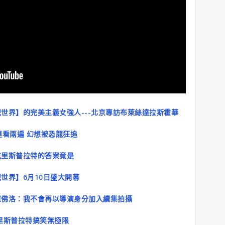
世界】的完美主義女強人---北京專訪布萊絲達拉斯霍華
連看兩遍 幻想被恐龍狂追
克里斯普拉特的答案竟是
世界】6月10日盛大開幕
崔佛洛：我不會再以導演身分加入續集拍攝
里斯普拉特搞笑無極限