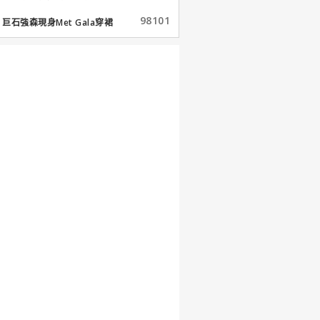
98101
巨石強森現身Met Gala穿裙
子...