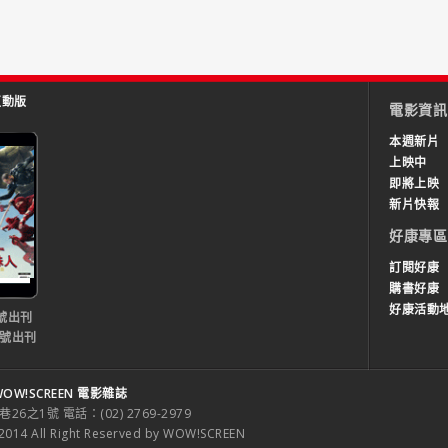
互動版
電影資訊
本週新片
上映中
即將上映
新片快報
好康專區
訂閱好康
購書好康
好康活動
號出刊
0號出刊
OW!SCREEN 電影雜誌
之1號 電話：(02) 2769-2979
 All Right Reserved by WOW!SCREEN