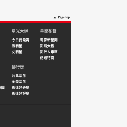
星光大道
星聞花絮
今日我最壽
電影新星聞
男明星
影展大觀
女明星
影評人專區
話題特寫
排行榜
台北票房
全美票房
地圖
影迷好奇度
影迷好評度