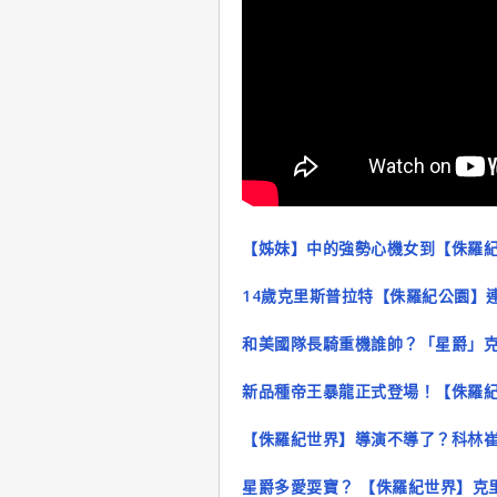
【姊妹】中的強勢心機女到【侏羅紀
14歲克里斯普拉特【侏羅紀公園】
和美國隊長騎重機誰帥？「星爵」
新品種帝王暴龍正式登場！【侏羅紀
【侏羅紀世界】導演不導了？科林
星爵多愛耍寶？ 【侏羅紀世界】克