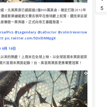
，北美票房已經超過2億800萬美金，確定打敗2012年
)，漫威影業總裁凱文費吉稍早在推特獻上祝賀，還找來自家
仇者聯盟一票英雄，正式向帝王暴龍致意。
rsalPics
@Legendary
@LeDoctor
@colintrevorrow
tt
pic.twitter.com/5DxlDM8pgK
5 6月 16日
久以來的熱愛！上周末在全球上映，以全球首周末票房就突
開片首周末票房紀錄！台、美首周票房更勇奪雙冠軍！