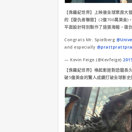
【侏羅紀世界】上映後全球票房大發威
的【復仇者聯盟】(2億700萬美金
平面設計特別製作了這張海報，復
Congrats Mr. Spielberg
@Unive
and especially
@prattprattpra
— Kevin Feige (@Kevfeige)
201
【侏羅紀世界】喚起影迷對恐龍長
破5億美金的驚人成績打破全球影史