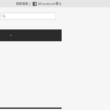
回到首頁
|
以Facebook登入
利波特：神秘的魔法石】25週年限定1週重返大銀幕