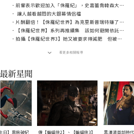
．
前輩表示歡迎加入「侏羅紀」，史嘉蕾喬韓森大驚喜！
．
讓人越看越悶的大銀幕情侶檔
．
片酬翻倍！【侏羅紀世界】為克里斯普瑞特賺了多少？
．
【侏羅紀世界】系列再推續集 該如何避開依託答辯？
．
拍攝【侏羅紀世界3】她又被要求得減肥 但被導演擋下了
看更多相關報導
生日】票房破紀
傳【蝙蝠俠2】、【蝙蝠俠3】
黑澤清首部時代