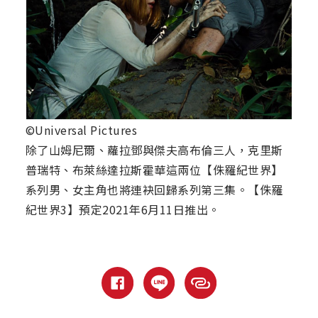
©Universal Pictures
除了山姆尼爾、蘿拉鄧與傑夫高布倫三人，克里斯
普瑞特、布萊絲達拉斯霍華這兩位【侏羅紀世界】
系列男、女主角也將連袂回歸系列第三集。【侏羅
紀世界3】預定2021年6月11日推出。