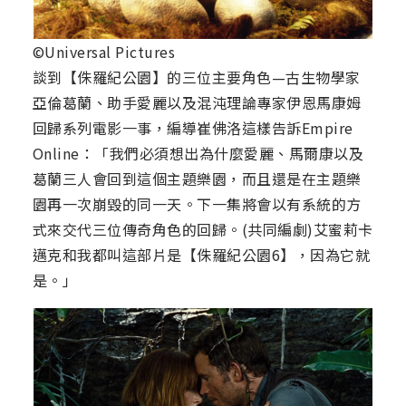
©Universal Pictures
談到【侏羅紀公園】的三位主要角色—古生物學家
亞倫葛蘭、助手愛麗以及混沌理論專家伊恩馬康姆
回歸系列電影一事，編導崔佛洛這樣告訴Empire
Online：「我們必須想出為什麼愛麗、馬爾康以及
葛蘭三人會回到這個主題樂園，而且還是在主題樂
園再一次崩毀的同一天。下一集將會以有系統的方
式來交代三位傳奇角色的回歸。(共同編劇)艾蜜莉卡
邁克和我都叫這部片是【侏羅紀公園6】，因為它就
是。」