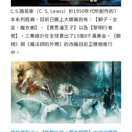
C.S.路易斯（C. S. Lewis）於1950年代所創作的7
本系列經典，目前已搬上大銀幕的有：【獅子、女
巫、魔衣櫥】、【賈思潘王子】以及【黎明行者
號】，三集總計在全球賣出了15億8千萬美金。《銀
椅》與《魔法師的外甥》的改編目前正積極進行
中。