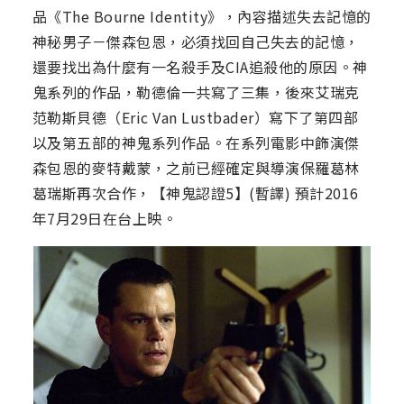
品《The Bourne Identity》，內容描述失去記憶的
神秘男子－傑森包恩，必須找回自己失去的記憶，
還要找出為什麼有一名殺手及CIA追殺他的原因。神
鬼系列的作品，勒德倫一共寫了三集，後來艾瑞克
范勒斯貝德（Eric Van Lustbader）寫下了第四部
以及第五部的神鬼系列作品。在系列電影中飾演傑
森包恩的麥特戴蒙，之前已經確定與導演保羅葛林
葛瑞斯再次合作，【神鬼認證5】(暫譯) 預計2016
年7月29日在台上映。