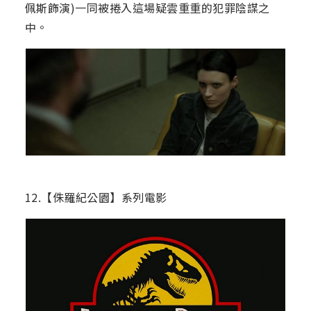
佩斯飾演)一同被捲入這場疑雲重重的犯罪陰謀之
中。
12.【侏羅紀公園】系列電影