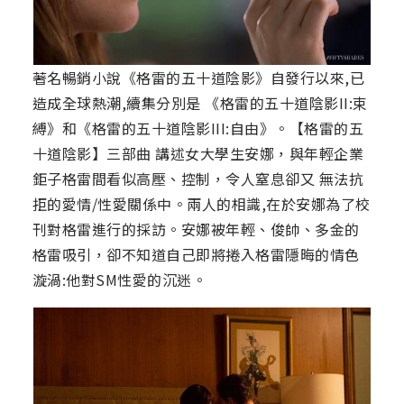
著名暢銷小說《格雷的五十道陰影》自發行以來,已
造成全球熱潮,續集分別是 《格雷的五十道陰影II:束
縛》和《格雷的五十道陰影III:自由》。【格雷的五
十道陰影】三部曲 講述女大學生安娜，與年輕企業
鉅子格雷間看似高壓、控制，令人窒息卻又 無法抗
拒的愛情/性愛關係中。兩人的相識,在於安娜為了校
刊對格雷進行的採訪。安娜被年輕、俊帥、多金的
格雷吸引，卻不知道自己即將捲入格雷隱晦的情色
漩渦:他對SM性愛的沉迷。