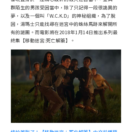
群陌生的男孩受困當中，除了只記得一段很詭異的
夢，以及一個叫「W.C.K.D」的神秘組織，為了脫
困，湯瑪士只能找尋在迷宮中的蛛絲馬跡來解開所
有的謎團。而電影將在2018年1月14日推出系列最
終集【移動迷宮:死亡解藥】。
終於等到了！【移動迷宮：死亡解藥】中文前導預