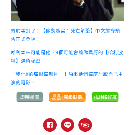
終於等到了！【移動迷宮：死亡解藥】中文前導預
告正式登場！
哈利本來可能是他？9個可能會讓你驚訝的【哈利波
特】選角秘密
「我他X的痛恨這部片」！原來他們這麼討厭自己主
演的電影！