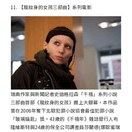
11. 【龍紋身的女孩三部曲】系列電影
瑞典作家與新聞記者史迪格拉森「千禧」系列小說
三部曲首部《龍紋身的女孩》搬上大銀幕，本作品
曾在2006年奪下北歐犯罪小說協會最佳犯罪小說
「玻璃鑰匙」獎。43歲的《千禧年》雜誌發行人布
隆維斯特與24歲的保全公司調查員莎蘭德(娜歐蜜瑞