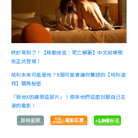
終於等到了！【移動迷宮：死亡解藥】中文前導預
告正式登場！
哈利本來可能是他？9個可能會讓你驚訝的【哈利波
特】選角秘密
「我他X的痛恨這部片」！原來他們這麼討厭自己主
演的電影！