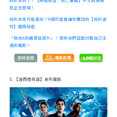
終於等到了！【移動迷宮：死亡解藥】中文前導預
告正式登場！
哈利本來可能是他？9個可能會讓你驚訝的【哈利波
特】選角秘密
「我他X的痛恨這部片」！原來他們這麼討厭自己主
演的電影！
5. 【波西傑克森】系列電影