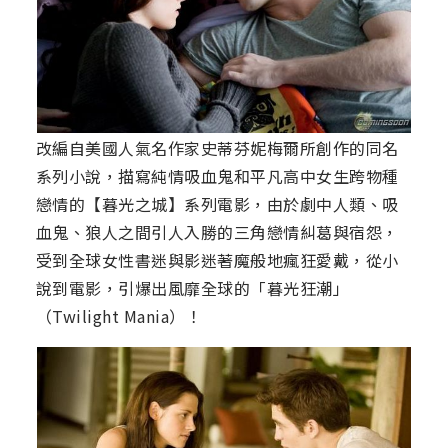
改編自美國人氣名作家史蒂芬妮梅爾所創作的同名
系列小說，描寫純情吸血鬼和平凡高中女生跨物種
戀情的【暮光之城】系列電影，由於劇中人類、吸
血鬼、狼人之間引人入勝的三角戀情糾葛與宿怨，
受到全球女性書迷與影迷著魔般地瘋狂愛戴，從小
說到電影，引爆出風靡全球的「暮光狂潮」
（Twilight Mania）！