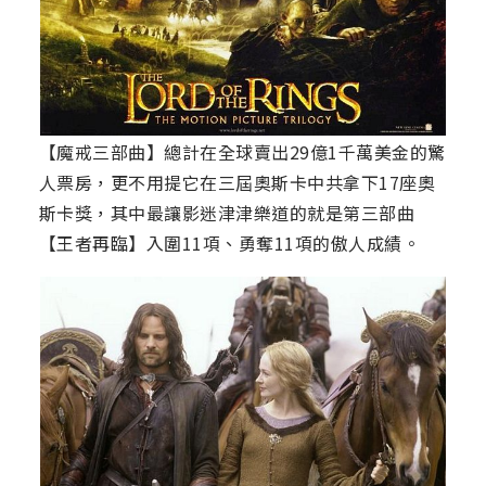
【魔戒三部曲】總計在全球賣出29億1千萬美金的驚
人票房，更不用提它在三屆奧斯卡中共拿下17座奧
斯卡獎，其中最讓影迷津津樂道的就是第三部曲
【王者再臨】入圍11項、勇奪11項的傲人成績。