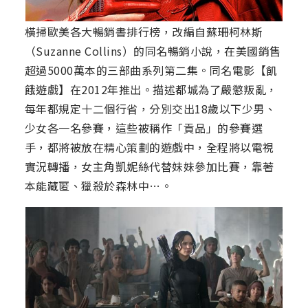
橫掃歐美各大暢銷書排行榜，改編自蘇珊柯林斯
（Suzanne Collins）的同名暢銷小說，在美國銷售
超過5000萬本的三部曲系列第二集。同名電影【飢
餓遊戲】在2012年推出。描述都城為了嚴懲叛亂，
每年都規定十二個行省，分別交出18歲以下少男、
少女各一名參賽，這些被稱作「貢品」的參賽選
手，都將被放在精心策劃的遊戲中，全程將以電視
實況轉播，女主角凱妮絲代替妹妹參加比賽，靠著
本能藏匿、獵殺於森林中…。