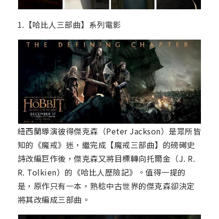
1.【哈比人三部曲】系列電影
紐西蘭導演彼得傑克森（Peter Jackson）是眾所皆
知的《魔戒》迷，繼完成【魔戒三部曲】的磅礡史
詩改編巨作後，傑克森又將目標轉向托爾金（J. R.
R. Tolkien）的《哈比人歷險記》。值得一提的
是，原作只有一本，熟稔中古世界的傑克森卻決定
將其改編成三部曲。