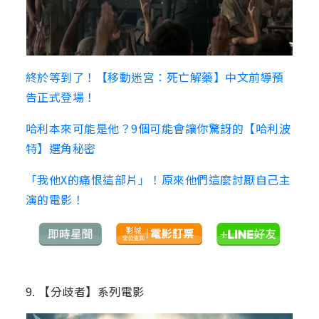
終於等到了！【移動迷宮：死亡解藥】中文前導預
告正式登場！
哈利本來可能是他？9個可能會讓你驚訝的【哈利波
特】選角秘密
「我他X的痛恨這部片」！原來他們這麼討厭自己主
演的電影！
9. 【分歧者】系列電影