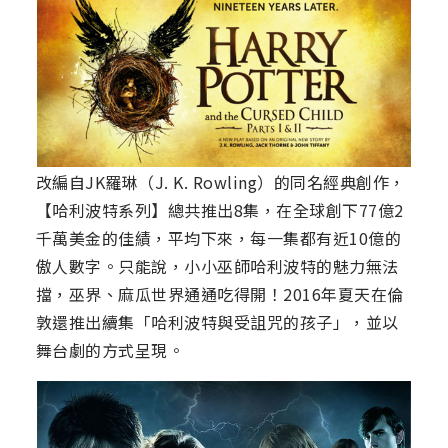
改編自JK羅琳（J. K. Rowling）的同名經典創作，
【哈利波特系列】總共推出8集，在全球創下77億2
千萬美金的佳績，平均下來，每一集都有近10億的
傲人數字。只能說，小小巫師哈利波特的魅力無法
擋，巫界、麻瓜世界通通吃得開！2016年夏天在倫
敦還推出續集「哈利波特與受詛咒的孩子」，並以
舞台劇的方式呈現。