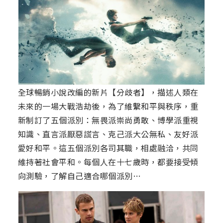
全球暢銷小說改編的新片【分歧者】，描述人類在
未來的一場大戰浩劫後，為了維繫和平與秩序，重
新制訂了五個派別：無畏派崇尚勇敢、博學派重視
知識、直言派厭惡謊言、克己派大公無私、友好派
愛好和平。這五個派別各司其職，相處融洽，共同
維持著社會平和。每個人在十七歲時，都要接受傾
向測驗，了解自己適合哪個派別…