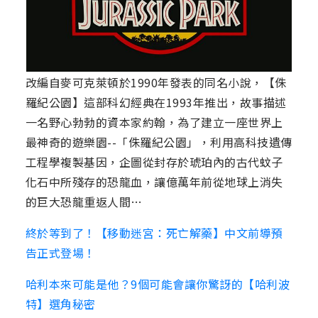
改編自麥可克萊頓於1990年發表的同名小說，【侏
羅紀公園】這部科幻經典在1993年推出，故事描述
一名野心勃勃的資本家約翰，為了建立一座世界上
最神奇的遊樂園--「侏羅紀公園」，利用高科技遺傳
工程學複製基因，企圖從封存於琥珀內的古代蚊子
化石中所殘存的恐龍血，讓億萬年前從地球上消失
的巨大恐龍重返人間…
終於等到了！【移動迷宮：死亡解藥】中文前導預
告正式登場！
哈利本來可能是他？9個可能會讓你驚訝的【哈利波
特】選角秘密