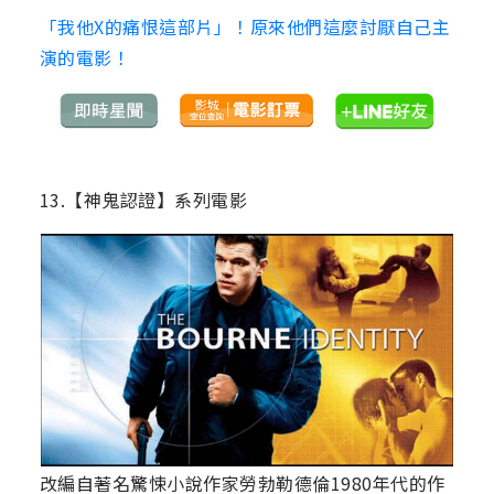
「我他X的痛恨這部片」！原來他們這麼討厭自己主
演的電影！
13.【神鬼認證】系列電影
改編自著名驚悚小說作家勞勃勒德倫1980年代的作