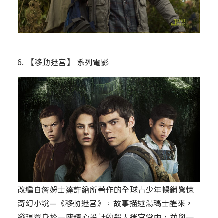
6. 【移動迷宮】 系列電影
改編自詹姆士達許納所著作的全球青少年暢銷驚悚
奇幻小說—《移動迷宮》，故事描述湯瑪士醒來，
發現置身於一座精心設計的殺人迷宮當中，並與一