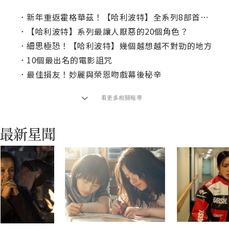
．
新年重返霍格華茲！【哈利波特】全系列8部首度聯映
．
【哈利波特】系列最讓人厭惡的20個角色？
．
細思極恐！【哈利波特】幾個越想越不對勁的地方
．
10個最出名的電影詛咒
．
最佳損友！妙麗與榮恩吻戲幕後秘辛
看更多相關報導