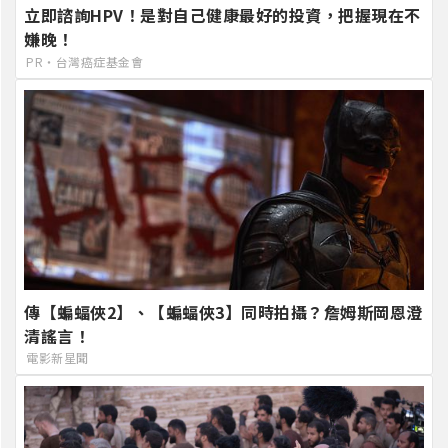
立即諮詢HPV！是對自己健康最好的投資，把握現在不
嫌晚！
PR・台灣癌症基金會
傳【蝙蝠俠2】、【蝙蝠俠3】同時拍攝？詹姆斯岡恩澄
清謠言！
電影新星聞