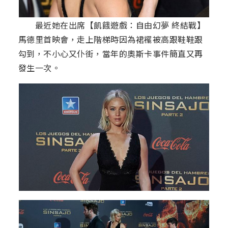
最近她在出席【飢餓遊戲：自由幻夢 終結戰】
馬德里首映會，走上階梯時因為裙襬被高跟鞋鞋跟
勾到，不小心又仆街，當年的奧斯卡事件簡直又再
發生一次。