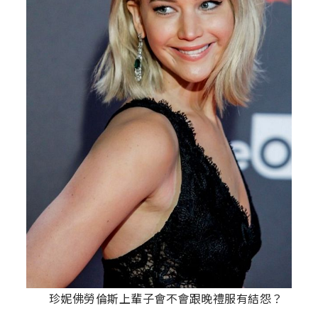
珍妮佛勞倫斯上輩子會不會跟晚禮服有結怨？