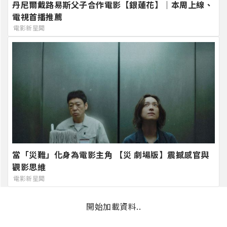
丹尼爾戴路易斯父子合作電影【銀蓮花】｜本周上線、
電視首播推薦
電影新星聞
當「災難」化身為電影主角 【災 劇場版】震撼感官與
觀影思維
電影新星聞
開始加載資料..