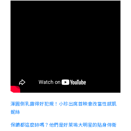
渾圓側乳露得好犯規！小珍出席首映會改當性感凱
妮絲
保鑣都這麼帥嗎？他們是好萊塢大明星的貼身侍衛