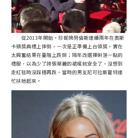
從2013年開始，珍妮佛勞倫斯連續兩年在奧斯
卡頒獎典禮上摔倒，一次是正準備上台領獎，實在
太興奮結果在臺階上跌倒；隔年改選擇俐落一點的
禮服，以為少了誇張華麗的裙襬就安全了，沒想到
走紅毯時沒踩穩再跌，當時的男友尼可拉斯霍特連
忙扶她起來。