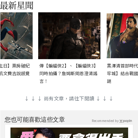
生日】票房破紀
傳【蝙蝠俠2】、【蝙蝠俠3】
黑澤清首部時代
凱文費吉說感覺
同時拍攝？詹姆斯岡恩澄清謠
牢城】結合戰國
言！
謎
↓ ↓ ↓ 尚有文章，請往下閱讀 ↓ ↓ ↓
您也可能喜歡這些文章
Recommended by