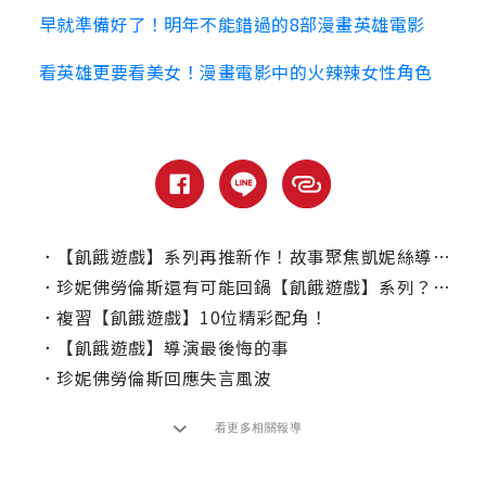
早就準備好了！明年不能錯過的8部漫畫英雄電影
看英雄更要看美女！漫畫電影中的火辣辣女性角色
．
【飢餓遊戲】系列再推新作！故事聚焦凱妮絲導師「黑密契」
．
珍妮佛勞倫斯還有可能回鍋【飢餓遊戲】系列？製片這樣說！
．
複習【飢餓遊戲】10位精彩配角！
．
【飢餓遊戲】導演最後悔的事
．
珍妮佛勞倫斯回應失言風波
看更多相關報導