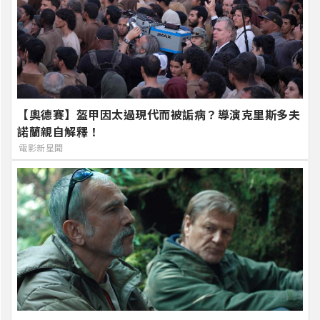
【奧德賽】盔甲因太過現代而被詬病？導演克里斯多夫
諾蘭親自解釋！
電影新星聞