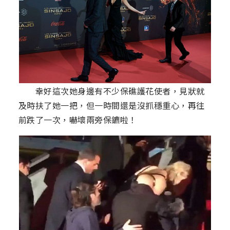
幸好這次她身邊有不少保礁護花使者，見狀就
及時扶了她一把，但一時間還是沒抓穩重心，再往
前跌了一次，嚇壞兩旁保鑣啦！