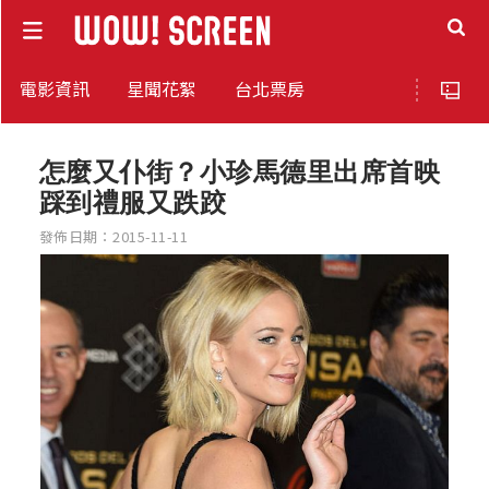
電影資訊
星聞花絮
台北票房
怎麼又仆街？小珍馬德里出席首映
踩到禮服又跌跤
發佈日期：2015-11-11