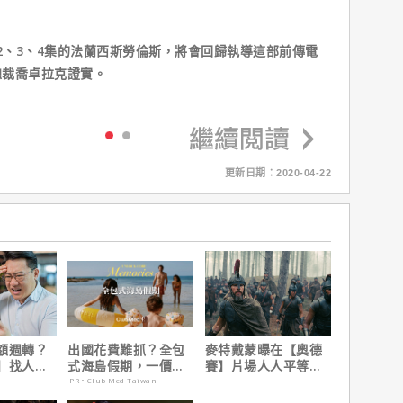
列第2、3、4集的法蘭西斯勞倫斯，將會回歸執導這部前傳電
總裁喬卓拉克證實。
更新日期：2020-04-22
額週轉？
出國花費難抓？全包
麥特戴蒙曝在【奧德
】找人
式海島假期，一價搞
賽】片場人人平等，
速到位
定食宿玩樂，省錢更
沒有特殊待遇！
PR・Club Med Taiwan
省心！