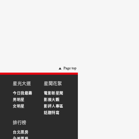
星光大道
星聞花絮
今日我最壽
電影新星聞
男明星
影展大觀
女明星
影評人專區
話題特寫
排行榜
台北票房
全美票房