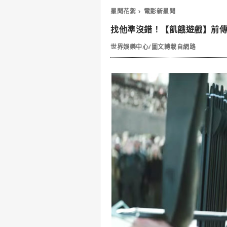
星聞花絮
電影新星聞
找他準沒錯！【飢餓遊戲】前
世界娛樂中心/圖文轉載自網路