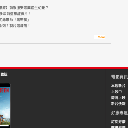
燎原】前誤服安眠藥產生幻覺？
年多年前這部經典片！
妮絲導師「黑密契」
系列？製片這樣說！
互動版
電影資訊
本週新片
上映中
即將上映
新片快報
好康專區
訂閱好康
購書好康