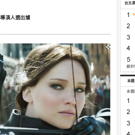
台北
傳導演人選出爐
統計時
本週
本週