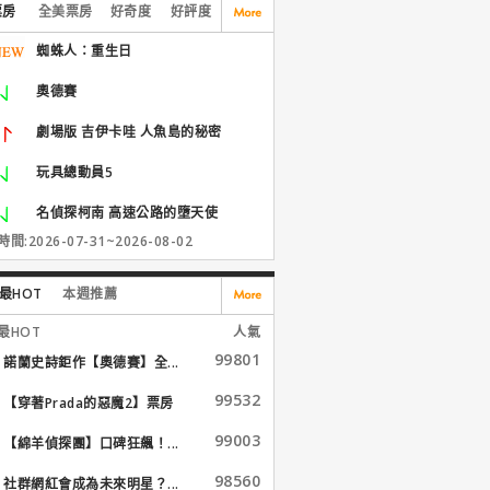
票房
全美票房
好奇度
好評度
蜘蛛人：重生日
奧德賽
劇場版 吉伊卡哇 人魚島的秘密
玩具總動員5
名偵探柯南 高速公路的墮天使
間:2026-07-31~2026-08-02
最HOT
本週推薦
最HOT
人氣
99801
諾蘭史詩鉅作【奧德賽】全...
99532
【穿著Prada的惡魔2】票房
大...
99003
【綿羊偵探團】口碑狂飆！...
98560
社群網紅會成為未來明星？...