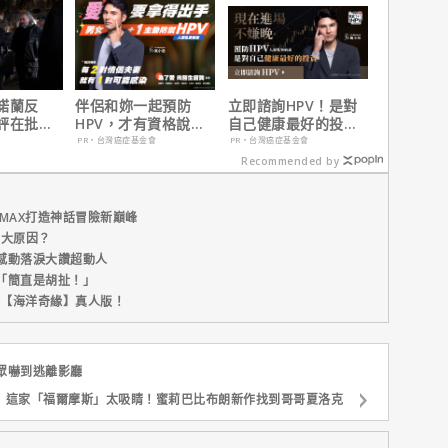
諾蘭反
伴侶和妳一起預防
立即諮詢HPV！是對
評在批評
HPV，才有資格說愛
自己健康最好的投
根本上的
妳！
資，把握現在不嫌
PR・台灣癌症基金會
PR・台灣癌症基金會
晚！
Recommended by
MAX打造神話冒險新巔峰
五大原因？
感動落淚大讚超動人
「簡直是胡扯！」
新片【海洋奇緣】真人版！
眾嚇到逃離影廳
這家「福爾摩斯」太吸睛！蜜莉巴比布朗新作找到哥哥夏洛克