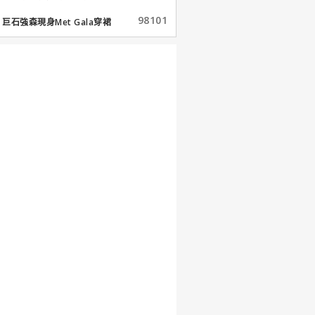
98101
巨石強森現身Met Gala穿裙
子...