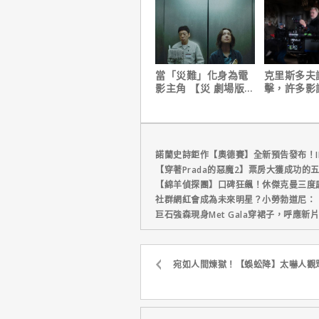
當「災難」化身為電
克里斯多夫
影主角 【災 劇場版】
擊，許多影
震撼感官與觀影思維
電影時有「
缺陷」！
諾蘭史詩鉅作【奧德賽】全新預告發布！I
【穿著Prada的惡魔2】票房大獲成功的
【綿羊偵探團】口碑狂飆！休傑克曼三度
社群網紅會成為未來明星？小勞勃道尼：
巨石強森現身Met Gala穿裙子，呼應
宛如人間煉獄！【蜈蚣降】太嚇人觀