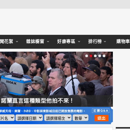
Close
聞花絮
雜誌櫥窗
好康專區
排行榜
購物車
，諾蘭直言這種類型他拍不來！