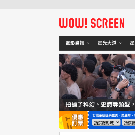
電影資訊
星光大道
星
如何交棒蜘蛛人？湯姆霍蘭：「我們有一個完整的計畫。」
拍過了科幻、史詩等類型