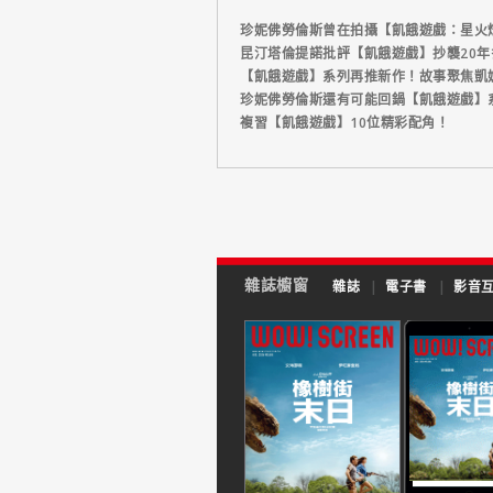
珍妮佛勞倫斯曾在拍攝【飢餓遊戲：星火
昆汀塔倫提諾批評【飢餓遊戲】抄襲20
【飢餓遊戲】系列再推新作！故事聚焦凱
珍妮佛勞倫斯還有可能回鍋【飢餓遊戲】
複習【飢餓遊戲】10位精彩配角！
雜誌櫥窗
雜誌
|
電子書
|
影音