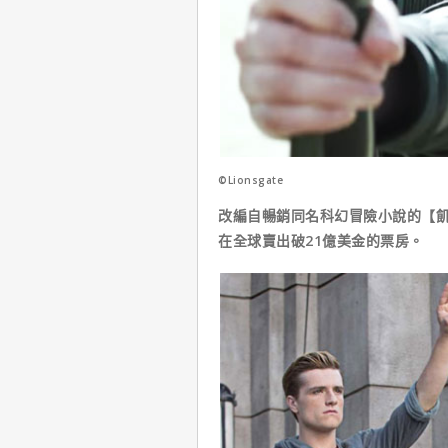
©Lionsgate
改編自暢銷同名科幻冒險小說的【飢
在全球賣出破21億美金的票房。