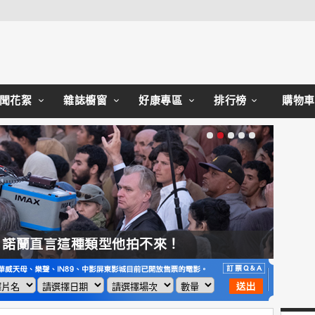
Close
聞花絮
雜誌櫥窗
好康專區
排行榜
購物車
，諾蘭直言這種類型他拍不來！