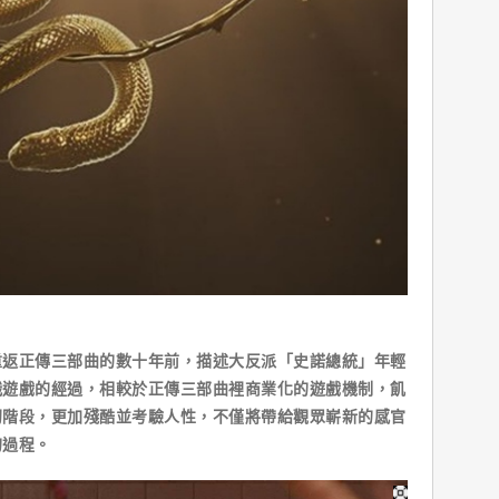
重返正傳三部曲的數十年前，描述大反派「史諾總統」年輕
餓遊戲的經過，相較於正傳三部曲裡商業化的遊戲機制，飢
初階段，更加殘酷並考驗人性，不僅將帶給觀眾嶄新的感官
的過程。