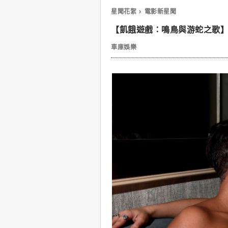
星聞花絮
電影新星聞
【飢餓遊戲：鳴鳥與游蛇之歌】
車庫娛樂