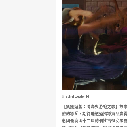
©rachel zegler IG
【飢餓遊戲：鳴鳥與游蛇之歌】故事
戲的導師，期待能透過指導貢品贏
惠國最窮困十二區的個性古怪女孩露