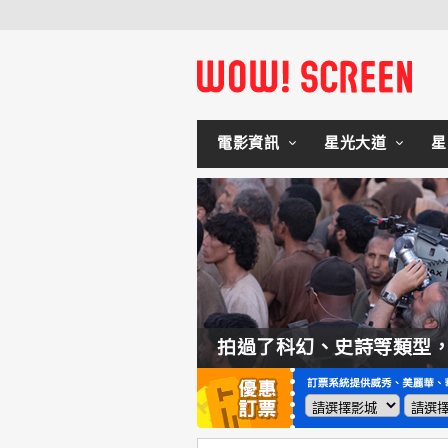
電影資訊
星光大道
星
如何交棒蜘蛛人？湯姆霍蘭：「我們有一個完整的計畫。」
拍過了科幻、史詩等類型