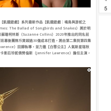
典【飢餓遊戲】系列最新作品【飢餓遊戲：鳴鳥與游蛇之
: The Ballad of Songbirds and Snakes）將於明
柯林斯（Suzanne Collins）2020年推出的同名前
班幕後團隊斥資超過30億成本打造，將由第二集到第四集
 Lawrence）回歸執導，並力邀【白雪公主】人氣新星瑞秋
斯卡影后珍妮佛勞倫斯（Jennifer Lawrence）擔任主演，