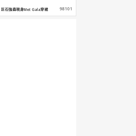
98101
巨石強森現身Met Gala穿裙
子...