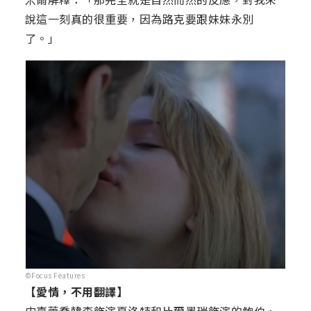
說這一刻真的很重要，因為路克要跟妹妹永別
了。」
©Focus Features
【愛情，不用翻譯】
史嘉蕾喬韓森飾演夏洛特和比爾墨瑞飾演的鮑伯，