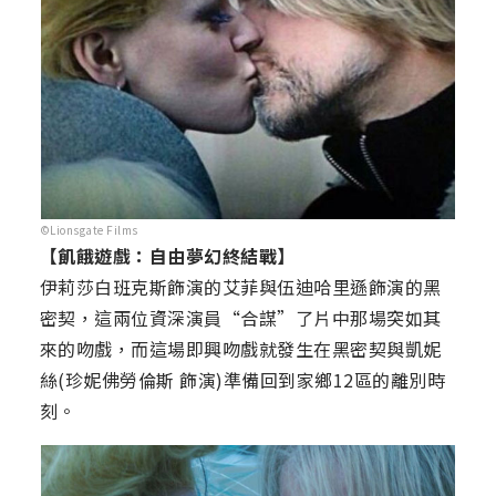
©Lionsgate Films
【飢餓遊戲：自由夢幻終結戰】
伊莉莎白班克斯飾演的艾菲與伍迪哈里遜飾演的黑
密契，這兩位資深演員“合謀”了片中那場突如其
來的吻戲，而這場即興吻戲就發生在黑密契與凱妮
絲(珍妮佛勞倫斯 飾演)準備回到家鄉12區的離別時
刻。