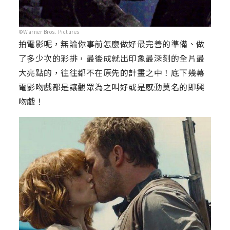
©Warner Bros. Pictures
拍電影呢，無論你事前怎麼做好最完善的準備、做
了多少次的彩排，最後成就出印象最深刻的全片最
大亮點的，往往都不在原先的計畫之中！底下幾幕
電影吻戲都是讓觀眾為之叫好或是感動莫名的即興
吻戲！