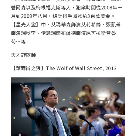
碧爾森以及梅根福克斯等人，犯案時間從2008年十
月到2009年八月，總計得手贓物約3百萬美金。
【星光大盜】中，艾瑪華森飾演艾莉希絲、張凱蒂
飾演瑞秋李、伊瑟瑞爾布薩德飾演尼可拉斯普魯
苟…等。
天才詐欺師
【華爾街之狼】The Wolf of Wall Street, 2013