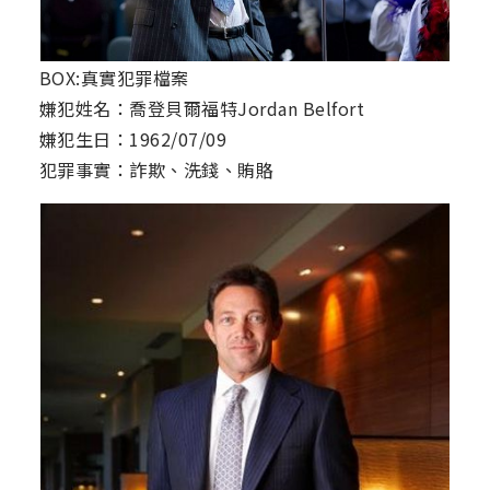
BOX:真實犯罪檔案
嫌犯姓名：喬登貝爾福特Jordan Belfort
嫌犯生日：1962/07/09
犯罪事實：詐欺、洗錢、賄賂