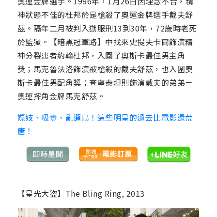
奧運金牌選手。1996年，1月26日因理念不合，精
神狀態不佳的杜邦於是槍殺了奧運金牌選手戴夫舒
茲。隔年二月被判入獄服刑13到30年，72歲時老死
於監獄。【暗黑冠軍路】中找來史提夫卡爾飾演精
神分裂患者約翰杜邦，入圍了奧斯卡最佳男主角
獎；馬克魯法洛飾演被槍殺的戴夫舒茲，也入圍奧
斯卡最佳男配角獎；查寧泰坦則飾演戴夫的弟弟－
奧運摔角金牌馬克舒茲。
嫖妓、吸毒、亂遛鳥！這些明星的過去比電影還荒
唐！
【星光大盜】The Bling Ring, 2013