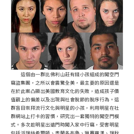
這個由一群比佛利山莊有錢小孩組成的闖空門
竊盜集團，之所以會震驚全美，最主要的原因還是
在於此案凸顯出美國教育文化的失敗，造成孩子價
值觀上的偏差以及出現與社會脫節的脫序行為。這
群盲目崇拜流行文化與明星的小孩，利用明星在社
群網站上打卡的習慣，研究出一套獨特的闖空門模
式。多次趁明星出遠門時闖入家中行竊，受害明星
包括派瑞絲希爾頓、奧蘭多布魯、琳賽蘿漢、瑞秋