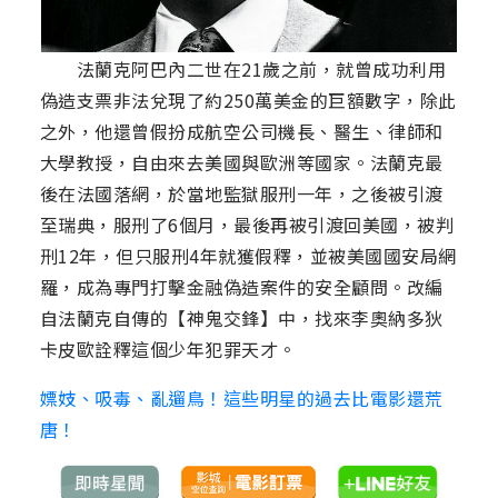
法蘭克阿巴內二世在21歲之前，就曾成功利用
偽造支票非法兌現了約250萬美金的巨額數字，除此
之外，他還曾假扮成航空公司機長、醫生、律師和
大學教授，自由來去美國與歐洲等國家。法蘭克最
後在法國落網，於當地監獄服刑一年，之後被引渡
至瑞典，服刑了6個月，最後再被引渡回美國，被判
刑12年，但只服刑4年就獲假釋，並被美國國安局網
羅，成為專門打擊金融偽造案件的安全顧問。改編
自法蘭克自傳的【神鬼交鋒】中，找來李奧納多狄
卡皮歐詮釋這個少年犯罪天才。
嫖妓、吸毒、亂遛鳥！這些明星的過去比電影還荒
唐！