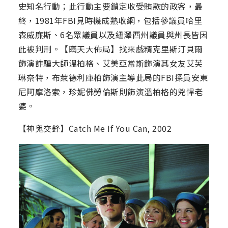
史知名行動；此行動主要鎖定收受賄款的政客，最
終，1981年FBI見時機成熟收網，包括參議員哈里
森威廉斯、6名眾議員以及紐澤西州議員與州長皆因
此被判刑。【瞞天大佈局】找來戲精克里斯汀貝爾
飾演詐騙大師溫柏格、艾美亞當斯飾演其女友艾芙
琳奈特，布萊德利庫柏飾演主導此局的FBI探員安東
尼阿摩洛索，珍妮佛勞倫斯則飾演溫柏格的兇悍老
婆。
【神鬼交鋒】Catch Me If You Can, 2002