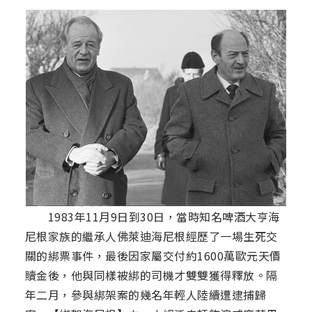
1983年11月9日到30日，當時知名啤酒大亨海
尼根家族的繼承人佛萊迪海尼根經歷了一場生死交
關的綁票事件，最後因家屬交付約1600萬歐元天價
贖金後，他與同樣被綁的司機才雙雙獲得釋放。隔
年二月，參與綁架案的幾名年輕人陸續遭逮捕歸