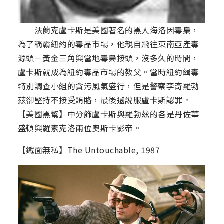
法蘭克盧卡斯是美國著名的黑人海洛因毒梟，
為了稱霸紐約的毒品市場，他親自飛往東南亞產毒
源頭－黃金三角與當地毒梟接頭，沒多久的時間，
盧卡斯就成為紐約毒品市場的教父。當時紐約緝毒
特別調查小組的貪污風氣盛行，但是警察李奇羅勃
茲卻堅持不接受賄賂，最後還說服盧卡斯認罪。
【美國黑幫】中分飾盧卡斯與羅勃玆的各是丹佐華
盛頓與羅素克洛兩位奧斯卡影帝。
【鐵面無私】The Untouchable, 1987