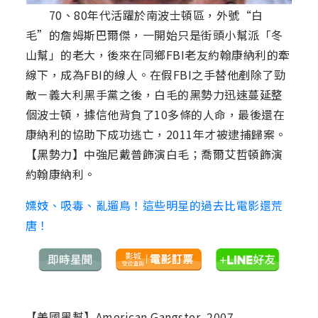
70、80年代活躍於南波士頓區，外號“白
毛”的詹姆斯巴爾傑，一開始只是街頭小幫派「冬
山幫」的老大，後來在同鄉FBI老友約翰康納利的牽
線下，成為FBI的線人。在假FBI之手替他剷除了勁
敵－義大利黑手黨之後，白毛的黑勢力迅速蔓延整
個波士頓，據信他背負了10多條的人命，最後還在
康納利的協助下成功逃亡，2011年才被逮捕歸案。
【黑勢力】中強尼戴普飾演白毛；喬爾艾哲頓飾演
約翰康納利。
嫖妓、吸毒、亂遛鳥！這些明星的過去比電影還荒
唐！
【美國黑幫】American Gangster, 2007