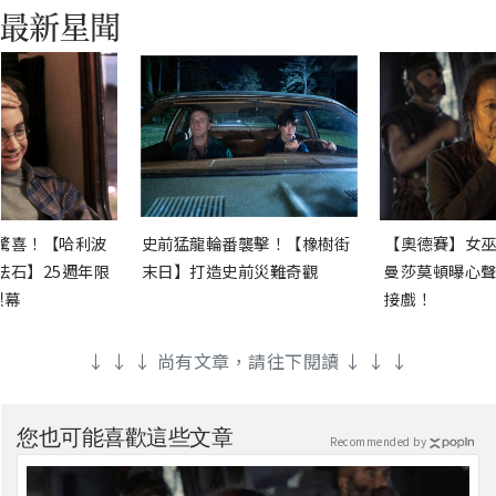
驚喜！【哈利波
史前猛龍輪番襲擊！【橡樹街
【奧德賽】女巫
法石】25週年限
末日】打造史前災難奇觀
曼莎莫頓曝心聲
銀幕
接戲！
↓ ↓ ↓ 尚有文章，請往下閱讀 ↓ ↓ ↓
您也可能喜歡這些文章
Recommended by