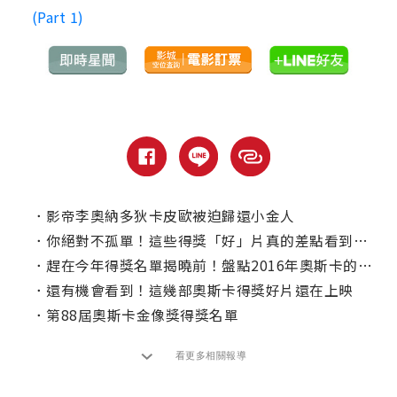
(Part 1)
．
影帝李奧納多狄卡皮歐被迫歸還小金人
．
你絕對不孤單！這些得獎「好」片真的差點看到睡著
．
趕在今年得獎名單揭曉前！盤點2016年奧斯卡的傲人新紀錄
．
還有機會看到！這幾部奧斯卡得獎好片還在上映
．
第88屆奧斯卡金像獎得獎名單
看更多相關報導