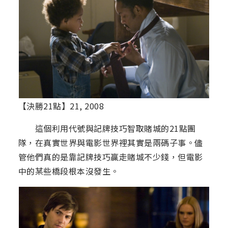
【決勝21點】21, 2008
這個利用代號與記牌技巧智取賭城的21點團
隊，在真實世界與電影世界裡其實是兩碼子事。儘
管他們真的是靠記牌技巧贏走賭城不少錢，但電影
中的某些橋段根本沒發生。