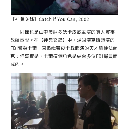
【神鬼交鋒】Catch if You Can, 2002
同樣也是由李奧納多狄卡皮歐主演的真人實事
改編電影。在【神鬼交鋒】中，湯姆漢克斯飾演的
FBI警探卡爾一直追緝著皮卡丘飾演的天才騙徒法蘭
克；但事實是，卡爾這個角色是結合多位FBI探員而
成的。