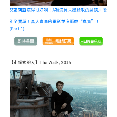
艾蜜莉亞演得很好啊！A咖演員未獲錄取的試鏡片段
別全買單！真人實事的電影並沒那麼“真實”！
(Part 1)
【走鋼索的人】The Walk, 2015