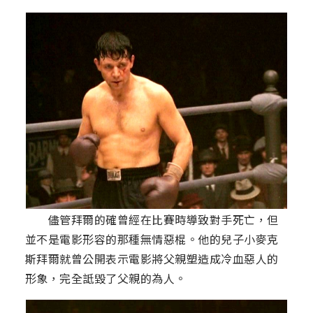
儘管拜爾的確曾經在比賽時導致對手死亡，但
並不是電影形容的那種無情惡棍。他的兒子小麥克
斯拜爾就曾公開表示電影將父親塑造成冷血惡人的
形象，完全詆毀了父親的為人。