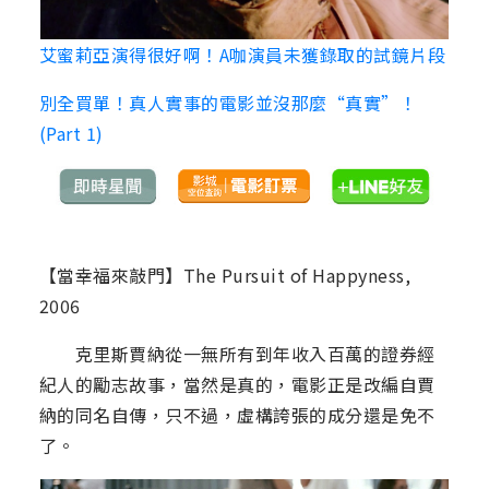
艾蜜莉亞演得很好啊！A咖演員未獲錄取的試鏡片段
別全買單！真人實事的電影並沒那麼“真實”！
(Part 1)
【當幸福來敲門】The Pursuit of Happyness,
2006
克里斯賈納從一無所有到年收入百萬的證券經
紀人的勵志故事，當然是真的，電影正是改編自賈
納的同名自傳，只不過，虛構誇張的成分還是免不
了。