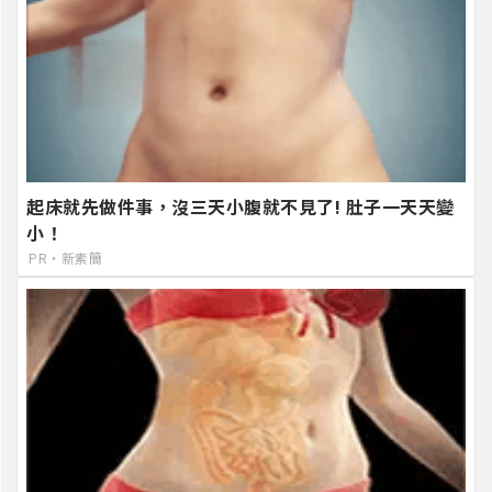
起床就先做件事，沒三天小腹就不見了! 肚子一天天變
小！
PR・新素簡