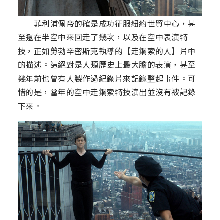
菲利浦佩帝的確是成功征服紐約世貿中心，甚
至還在半空中來回走了幾次，以及在空中表演特
技，正如勞勃辛密斯克執導的【走鋼索的人】片中
的描述。這絕對是人類歷史上最大膽的表演，甚至
幾年前也曾有人製作過紀錄片來記錄整起事件。可
惜的是，當年的空中走鋼索特技演出並沒有被記錄
下來。