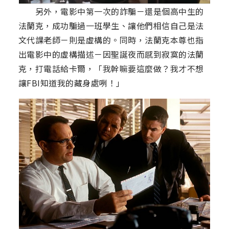
另外，電影中第一次的詐騙－還是個高中生的
法蘭克，成功騙過一班學生、讓他們相信自己是法
文代課老師－則是虛構的。同時，法蘭克本尊也指
出電影中的虛構描述－因聖誕夜而感到寂寞的法蘭
克，打電話給卡爾，「我幹嘛要這麼做？我才不想
讓FBI知道我的藏身處咧！」