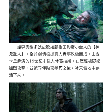
讓李奧納多狄皮歐如願抱回影帝小金人的【神
鬼獵人】，全片劇情根據真人實事改編而成。由皮
卡丘飾演的19世紀末獵人休葛拉斯，在歷經被野熊
猛烈攻擊、並被同伴拋棄等死之後，冰天雪地中存
活下來。