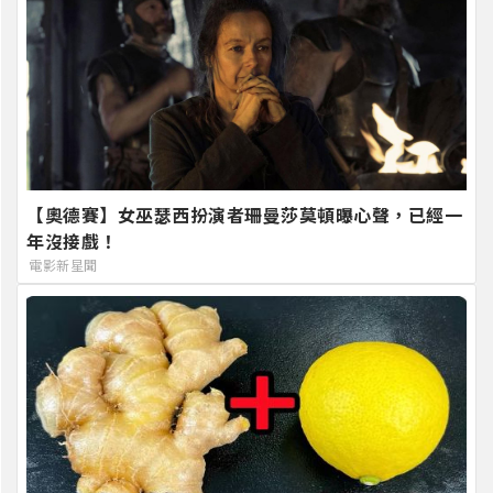
【奧德賽】女巫瑟西扮演者珊曼莎莫頓曝心聲，已經一
年沒接戲！
電影新星聞