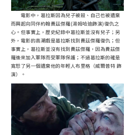
電影中，葛拉斯因為兒子被殺、自己也被遺棄
而興起向同伴約翰費茲傑羅(湯姆哈迪飾演)復仇之
心。但事實上，歷史紀錄中葛拉斯並沒有兒子；另
外，電影的高潮戲是葛拉斯找到費茲傑羅復仇；但
事實上，葛拉斯並沒有找到費茲傑羅，因為費茲傑
羅後來加入軍隊而受軍隊保護；不過葛拉斯的確是
寬恕了另一個遺棄他的年輕人布里格（威爾普特 飾
演）。