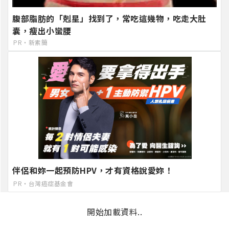
腹部脂肪的「剋星」找到了，常吃這幾物，吃走大肚
囊，瘦出小蠻腰
PR・新素簡
伴侶和妳一起預防HPV，才有資格說愛妳！
PR・台灣癌症基金會
開始加載資料..