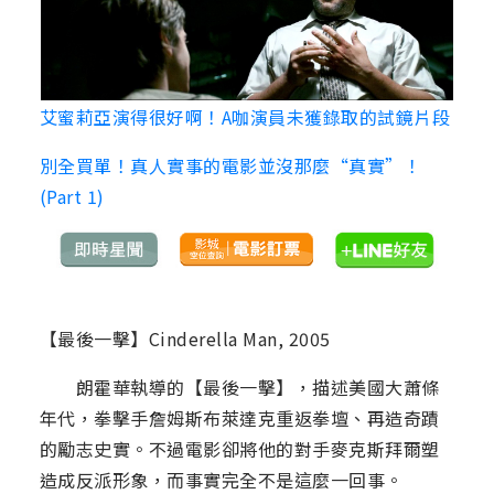
艾蜜莉亞演得很好啊！A咖演員未獲錄取的試鏡片段
別全買單！真人實事的電影並沒那麼“真實”！
(Part 1)
【最後一擊】Cinderella Man, 2005
朗霍華執導的【最後一擊】，描述美國大蕭條
年代，拳擊手詹姆斯布萊達克重返拳壇、再造奇蹟
的勵志史實。不過電影卻將他的對手麥克斯拜爾塑
造成反派形象，而事實完全不是這麼一回事。