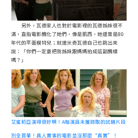
另外，瓦德家人也對於電影裡的瓦德姊妹很不
滿，直指電影醜化了她們，像是凱西，她還曾是80
年代的平面模特兒；就連米奇瓦德自己也跳出來
說：「你們一定要把我姊妹跟媽媽拍成這副醜樣
嗎？」
艾蜜莉亞演得很好啊！A咖演員未獲錄取的試鏡片段
別全買單！真人實事的電影並沒那麼“真實”！