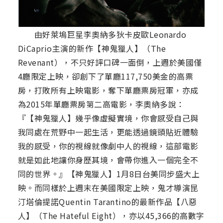
由好萊塢巨星李奧納多狄卡皮歐Leonardo
DiCaprio主演的新作【神鬼獵人】（The
Revenant），不只好評口碑一面倒，上週於美國僅
4廳限定上映，卻創下了單廳117,750美金的高票
房，打敗所有上映電影，奪下單廳票房冠軍，亦成
為2015年單廳票房第二高電影，李奧納多說：
『【神鬼獵人】幾乎像虛擬實境，你會感受自己與
我同處在荒野中一起生活，更能透過鏡頭貼近體驗
我的感受，你的視線就像劇中人的視線，這部電影
就是如此地讓你身歷其境，會帶你進入一個完全不
同的世界。』【神鬼獵人】1月8日台美同步盛大上
映。而同樣於上週末在美國限定上映，鬼才導演昆
汀塔倫提諾Quentin Tarantino的最新作品【八惡
人】（The Hateful Eight），亦以45,366的高數字