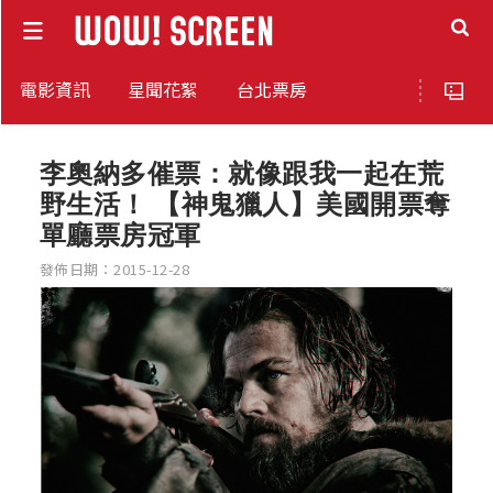
電影資訊
星聞花絮
台北票房
李奧納多催票：就像跟我一起在荒
野生活！ 【神鬼獵人】美國開票奪
單廳票房冠軍
發佈日期：2015-12-28