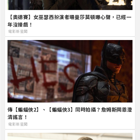
【奧德賽】女巫瑟西扮演者珊曼莎莫頓曝心聲，已經一
年沒接戲！
電影新星聞
傳【蝙蝠俠2】、【蝙蝠俠3】同時拍攝？詹姆斯岡恩澄
清謠言！
電影新星聞