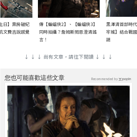
生日】票房破紀
傳【蝙蝠俠2】、【蝙蝠俠3】
黑澤清首部時代
凱文費吉說感覺
同時拍攝？詹姆斯岡恩澄清謠
牢城】結合戰國
言！
謎
↓ ↓ ↓ 尚有文章，請往下閱讀 ↓ ↓ ↓
您也可能喜歡這些文章
Recommended by