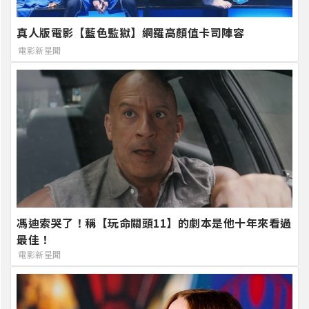
真人版電影【藍色監獄】網羅高顏值卡司陣容
電影新星聞
馮迪索哭了！稱【玩命關頭11】的劇本是他十年來看過
最佳！
電影新星聞