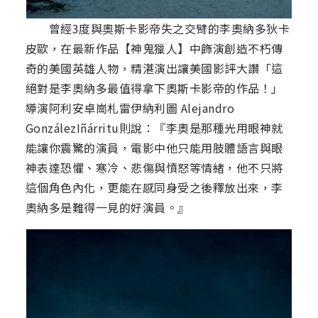
曾經3度與奧斯卡影帝失之交臂的李奧納多狄卡
皮歐，在最新作品【神鬼獵人】中飾演創造不朽傳
奇的美國英雄人物，精湛演出讓美國影評大讚「這
絕對是李奧納多最值得拿下奧斯卡影帝的作品！」
導演阿利安卓崗札雷伊納利圖 Alejandro
GonzálezIñárritu則說：『李奧是那種光用眼神就
能讓你震驚的演員，電影中他只能用肢體語言與眼
神表達恐懼、寒冷、悲傷與憤怒等情緒，他不只將
這個角色內化，更能在感同身受之後釋放出來，李
奧納多是難得一見的好演員。』