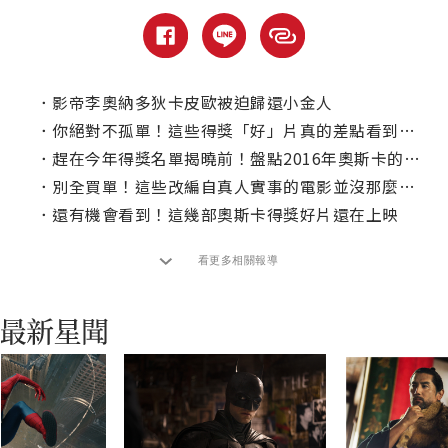
．
影帝李奧納多狄卡皮歐被迫歸還小金人
．
你絕對不孤單！這些得獎「好」片真的差點看到睡著
．
趕在今年得獎名單揭曉前！盤點2016年奧斯卡的傲人新紀錄
．
別全買單！這些改編自真人實事的電影並沒那麼「真實」！(Part 2)
．
還有機會看到！這幾部奧斯卡得獎好片還在上映
看更多相關報導