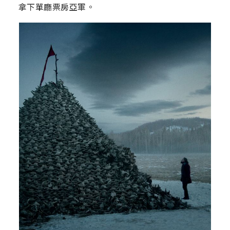
拿下單廳票房亞軍。