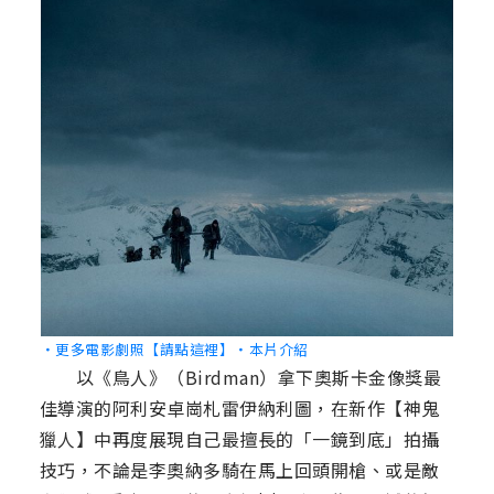
‧更多電影劇照【請點這裡】
‧本片介紹
以《鳥人》（Birdman）拿下奧斯卡金像獎最
佳導演的阿利安卓崗札雷伊納利圖，在新作【神鬼
獵人】中再度展現自己最擅長的「一鏡到底」拍攝
技巧，不論是李奧納多騎在馬上回頭開槍、或是敵