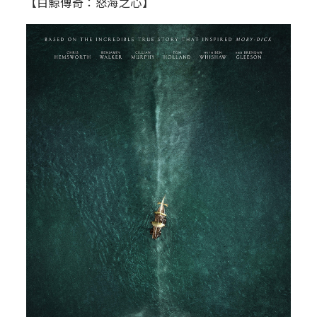
【白鯨傳奇：怒海之心】