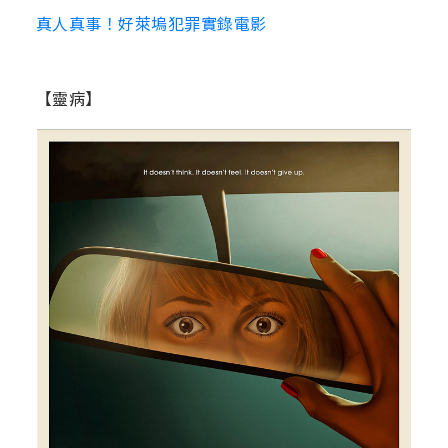
真人真事！好萊塢犯罪實錄電影
【靈病】