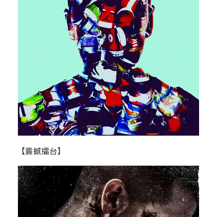
【震撼擂台】