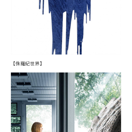
【侏羅紀世界】