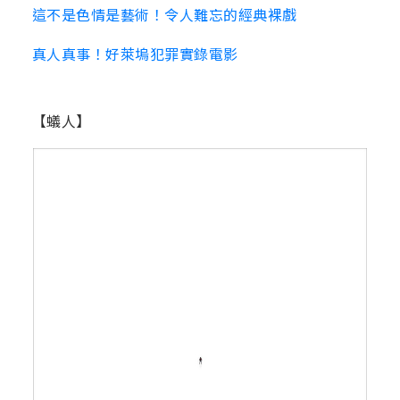
這不是色情是藝術！令人難忘的經典裸戲
真人真事！好萊塢犯罪實錄電影
【蟻人】