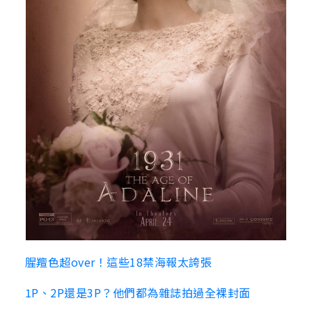
腥羶色超over！這些18禁海報太誇張
1P、2P還是3P？他們都為雜誌拍過全裸封面