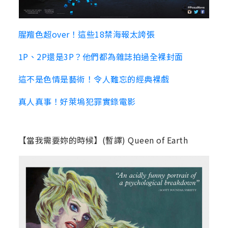
腥羶色超over！這些18禁海報太誇張
1P、2P還是3P？他們都為雜誌拍過全裸封面
這不是色情是藝術！令人難忘的經典裸戲
真人真事！好萊塢犯罪實錄電影
【當我需要妳的時候】(暫譯) Queen of Earth