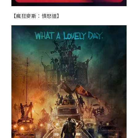
【瘋狂麥斯：憤怒道】