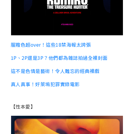
腥羶色超over！這些18禁海報太誇張
1P、2P還是3P？他們都為雜誌拍過全裸封面
這不是色情是藝術！令人難忘的經典裸戲
真人真事！好萊塢犯罪實錄電影
【性本愛】