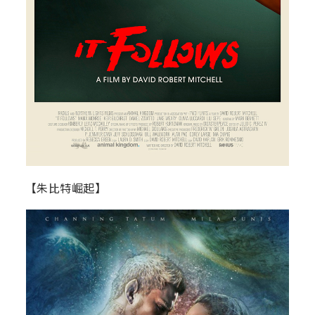
【朱比特崛起】