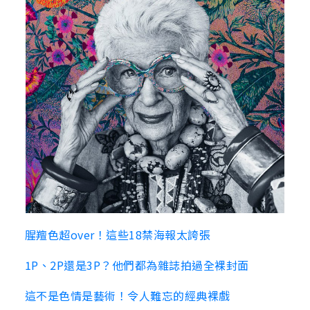
腥羶色超over！這些18禁海報太誇張
1P、2P還是3P？他們都為雜誌拍過全裸封面
這不是色情是藝術！令人難忘的經典裸戲