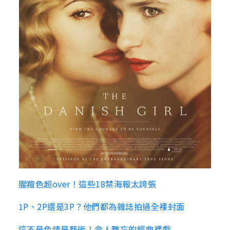
腥羶色超over！這些18禁海報太誇張
1P、2P還是3P？他們都為雜誌拍過全裸封面
這不是色情是藝術！令人難忘的經典裸戲