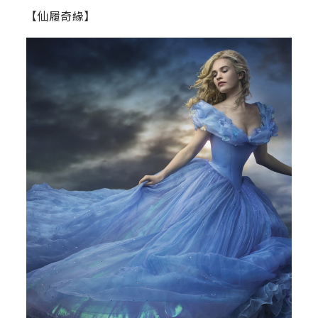
【仙履奇緣】