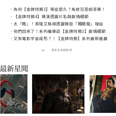
．
為何【金牌特務3】等這麼久？馬修范恩給答案！
．
【金牌特務4】導演透露片名與劇情細節
．
太「瞎」！泰隆艾格頓透露婉拒「獨眼龍」理由
．
他們回來了！系列編導談【金牌特務3】劇情細節
．
又有電影宇宙成形？！【金牌特務】系列最新進展
看更多相關報導