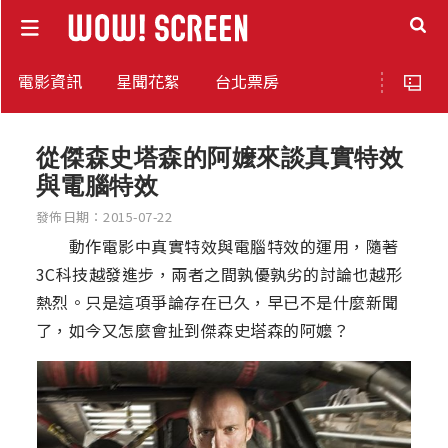
電影資訊
星聞花絮
台北票房
從傑森史塔森的阿嬤來談真實特效
與電腦特效
發佈日期：2015-07-22
動作電影中真實特效與電腦特效的運用，隨著
3C科技越發進步，兩者之間孰優孰劣的討論也越形
熱烈。只是這項爭論存在已久，早已不是什麼新聞
了，如今又怎麼會扯到傑森史塔森的阿嬤？