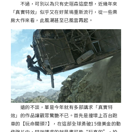
不過，可別以為只有史塔森這麼想，近幾年來
「真實特效」似乎又在好萊塢重新流行，從一些票
房大作來看，此風潮甚至已風雲再起。
遠的不談，單是今年就有多部講求「真實特
效」的作品讓觀眾驚艷不已。首先是撞壞上百台跑
車的【玩命關頭7】，在這部全球勇破15億美金的動
作強片中，特效講求的就是盡可能“玩真的”，拍