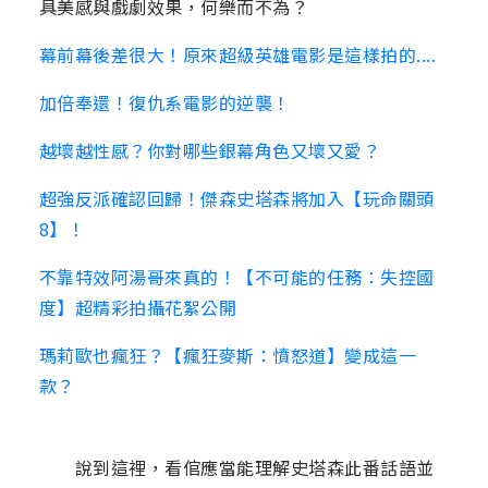
具美感與戲劇效果，何樂而不為？
幕前幕後差很大！原來超級英雄電影是這樣拍的....
加倍奉還！復仇系電影的逆襲！
越壞越性感？你對哪些銀幕角色又壞又愛？
超強反派確認回歸！傑森史塔森將加入【玩命關頭
8】！
不靠特效阿湯哥來真的！【不可能的任務：失控國
度】超精彩拍攝花絮公開
瑪莉歐也瘋狂？【瘋狂麥斯：憤怒道】變成這一
款？
說到這裡，看倌應當能理解史塔森此番話語並