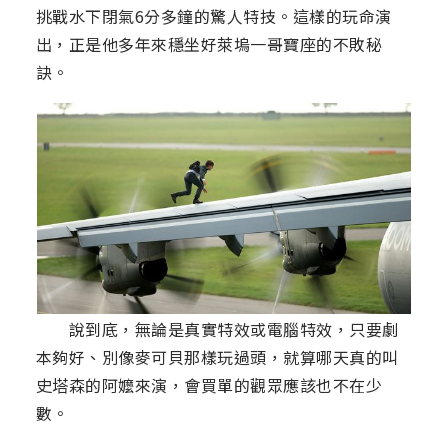
挑戰水下閉氣6分多鐘的驚人特技。這樣的玩命演
出，正是他多年來穩坐好萊塢一哥寶座的不敗秘
訣。
說到底，無論是真實特效或電腦特效，只要劇
本夠好、別像麥可貝那樣玩過頭，就算哪天真的叫
史塔森的阿嬤來演，會買單的觀眾應該也不在少
數。