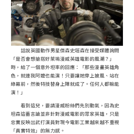
話說英國動作男星傑森史塔森在接受媒體詢問
「是否會想搶搭好萊塢漫威英雄電影的風潮？」
時，給了一個意外坦率的回應：「那些漫畫英雄角
色，就連我阿嬤也能演！只要讓她穿上披風、站在
綠幕前，然後特技替身上陣就成了。任何人都嘛能
演！」
看到這兒，要請漫威粉絲們先別動氣，因為史
坦森這番言論並非針對漫威電影的眾家英雄，只是
忠實反映出武打演員對現今電影工業越來越不重視
「真實特效」的無力感。