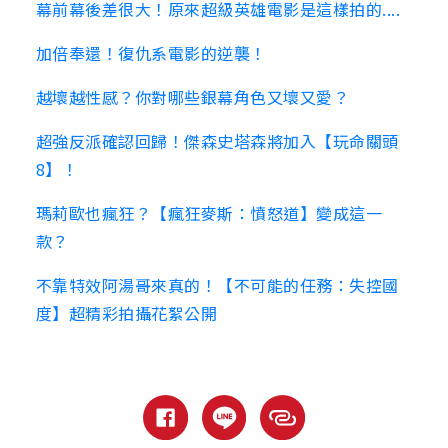
幕前幕後差很大！原來超級英雄電影是這樣拍的....
加倍奉還！復仇系電影的逆襲！
越壞越性感？你對哪些銀幕角色又壞又愛？
超強反派確認回歸！傑森史塔森將加入【玩命關頭
8】！
瑪莉歐也瘋狂？【瘋狂麥斯：憤怒道】變成這一
款？
不靠特效阿湯哥來真的！【不可能的任務：失控國
度】超精彩拍攝花絮公開