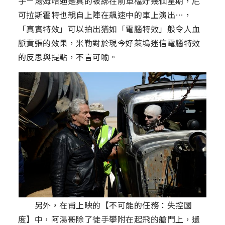
手－湯姆哈迪是真的被綁在前車檔好幾個星期，尼
可拉斯霍特也親自上陣在飆速中的車上演出…，
「真實特效」可以拍出猶如「電腦特效」般令人血
脈賁張的效果，米勒對於現今好萊塢迷信電腦特效
的反思與提點，不言可喻。
另外，在甫上映的【不可能的任務：失控國
度】中，阿湯哥除了徒手攀附在起飛的艙門上，還