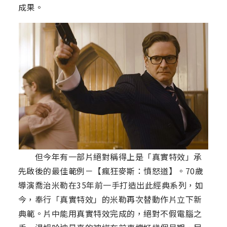
成果。
但今年有一部片絕對稱得上是「真實特效」承
先啟後的最佳範例－【瘋狂麥斯：憤怒道】。70歲
導演喬治米勒在35年前一手打造出此經典系列，如
今，奉行「真實特效」的米勒再次替動作片立下新
典範。片中能用真實特效完成的，絕對不假電腦之