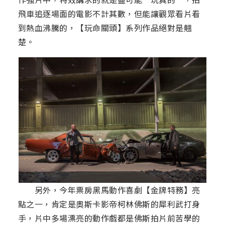
飛車追逐場面的電影不計其數，但能讓觀眾看片看
到熱血沸騰的，【玩命關頭】系列作品絕對是翹
楚。
另外，今年票房黑馬動作喜劇【金牌特務】亮
點之一，肯定是奧斯卡影帝柯林佛斯的犀利武打身
手，片中多場漂亮的動作戲都是佛斯拍片前苦學的