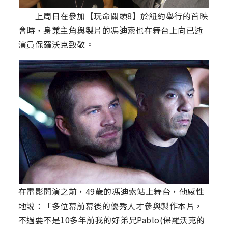
上周日在參加【玩命關頭8】於紐約舉行的首映
會時，身兼主角與製片的馮迪索也在舞台上向已逝
演員保羅沃克致敬。
在電影開演之前，49歲的馮迪索站上舞台，他感性
地說：「多位幕前幕後的優秀人才參與製作本片，
不過要不是10多年前我的好弟兄Pablo(保羅沃克的