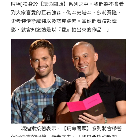
暱稱)投身於【玩命關頭】系列之中，我們將不會看
到大家喜愛的巨石強森、傑森史塔森、莎莉賽隆、
史考特伊斯威特以及寇克羅素。當你們看這部電
影，就會知道這是以『愛』拍出來的作品。」
馮迪索接著表示，【玩命關頭】系列將會帶著
保羅沃克的回憶一起走下去，「我只希望你們知