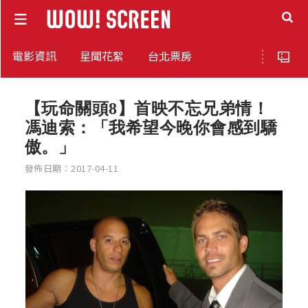
電影資訊
星聞花絮
台北票房
【玩命關頭8】首映不忘兄弟情！
馮迪索：「我希望今晚你會感到驕
傲。」
發佈日期：2017-04-11