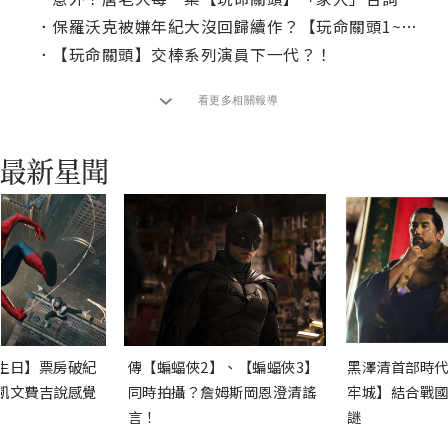
．
保羅沃克被嫌年紀大沒回歸續作？【玩命關頭1~10】電影系列冷知識
．
【玩命關頭】交棒系列演員下一代？！
看更多相關報導
生日】票房破紀
傳【蝙蝠俠2】、【蝙蝠俠3】
黑澤清首部時代
凱文費吉說感覺
同時拍攝？詹姆斯岡恩澄清謠
牢城】結合戰國
言！
謎