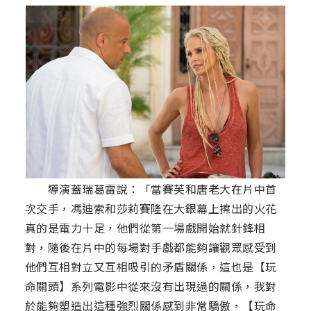
導演蓋瑞葛雷說：「當賽芙和唐老大在片中首
次交手，馮迪索和莎莉賽隆在大銀幕上擦出的火花
真的是電力十足，他們從第一場戲開始就針鋒相
對，隨後在片中的每場對手戲都能夠讓觀眾感受到
他們互相對立又互相吸引的矛盾關係，這也是【玩
命關頭】系列電影中從來沒有出現過的關係，我對
於能夠塑造出這種強烈關係感到非常驕傲，【玩命