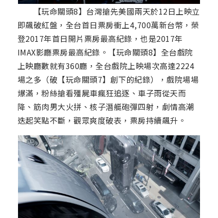
【玩命關頭8】台灣搶先美國兩天於12日上映立
即飆破紅盤，全台首日票房衝上4,700萬新台幣，榮
登2017年首日開片票房最高紀錄，也是2017年
IMAX影廳票房最高紀錄。【玩命關頭8】全台戲院
上映廳數就有360廳，全台戲院上映場次高達2224
場之多（破【玩命關頭7】創下的紀錄），戲院場場
爆滿，粉絲搶看殭屍車瘋狂追逐、車子雨從天而
降、筋肉男大火拼、核子潛艇砲彈四射，劇情高潮
迭起笑點不斷，觀眾爽度破表，票房持續飆升。