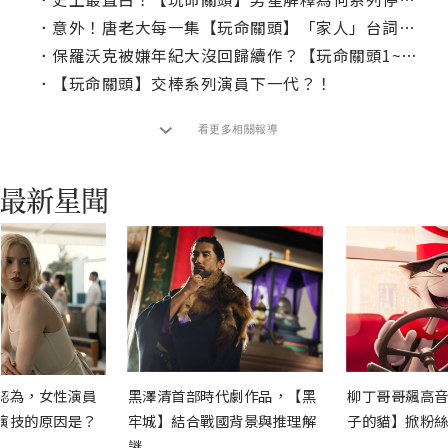
．
意外！唐老大每一集【玩命關頭】「家人」台詞次數
．
保羅沃克被嫌年紀大沒回歸續作？【玩命關頭1~10】電影系列冷知識
．
【玩命關頭】交棒系列演員下一代？！
看更多相關報導
認為，女性演員
黑澤清首部時代劇作品，【黑
柳丁哥哥飆高音
演技的原因是？
牢城】結合戰國背景與推理解
子的貓】掀粉絲
謎