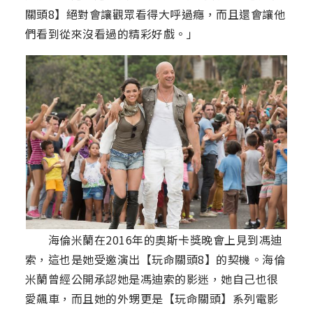
關頭8】絕對會讓觀眾看得大呼過癮，而且還會讓他
們看到從來沒看過的精彩好戲。」
海倫米蘭在2016年的奧斯卡獎晚會上見到馮迪
索，這也是她受邀演出【玩命關頭8】的契機。海倫
米蘭曾經公開承認她是馮迪索的影迷，她自己也很
愛飆車，而且她的外甥更是【玩命關頭】系列電影