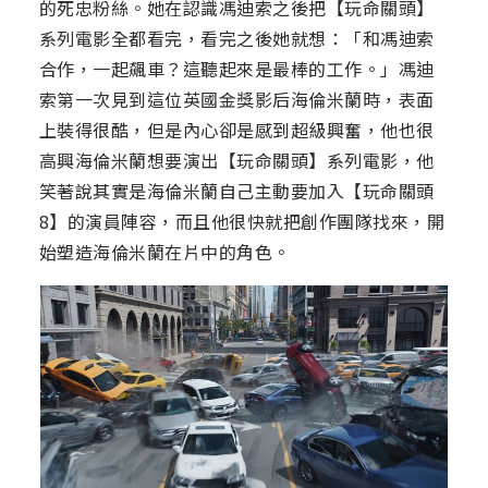
的死忠粉絲。她在認識馮迪索之後把【玩命關頭】
系列電影全都看完，看完之後她就想：「和馮迪索
合作，一起飆車？這聽起來是最棒的工作。」馮迪
索第一次見到這位英國金獎影后海倫米蘭時，表面
上裝得很酷，但是內心卻是感到超級興奮，他也很
高興海倫米蘭想要演出【玩命關頭】系列電影，他
笑著說其實是海倫米蘭自己主動要加入【玩命關頭
8】的演員陣容，而且他很快就把創作團隊找來，開
始塑造海倫米蘭在片中的角色。