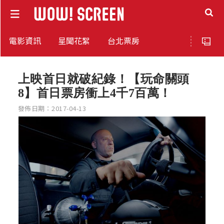
電影資訊
星聞花絮
台北票房
上映首日就破紀錄！【玩命關頭
8】首日票房衝上4千7百萬！
發佈日期：2017-04-13