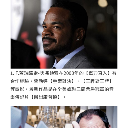
1. F.蓋瑞葛雷-與馮迪索在2003年的【單刀直入】有
合作經驗，曾執導【重案對決】、【王牌對王牌】
等電影，最新作品是在全美蟬聯三周票房冠軍的音
樂傳記片【衝出康普頓】。