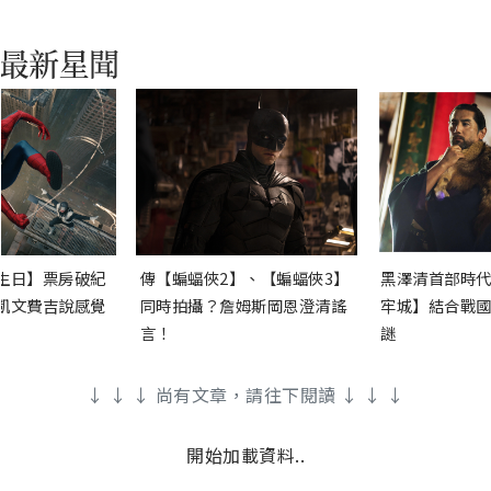
生日】票房破紀
傳【蝙蝠俠2】、【蝙蝠俠3】
黑澤清首部時代
凱文費吉說感覺
同時拍攝？詹姆斯岡恩澄清謠
牢城】結合戰國
言！
謎
↓ ↓ ↓ 尚有文章，請往下閱讀 ↓ ↓ ↓
開始加載資料..