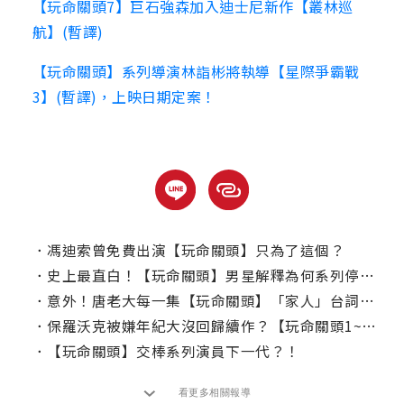
【玩命關頭7】巨石強森加入迪士尼新作【叢林巡
航】(暫譯)
【玩命關頭】系列導演林詣彬將執導【星際爭霸戰
3】(暫譯)，上映日期定案！
．
馮迪索曾免費出演【玩命關頭】只為了這個？
．
史上最直白！【玩命關頭】男星解釋為何系列停不下來
．
意外！唐老大每一集【玩命關頭】「家人」台詞次數
．
保羅沃克被嫌年紀大沒回歸續作？【玩命關頭1~10】電影系列冷知識
．
【玩命關頭】交棒系列演員下一代？！
看更多相關報導