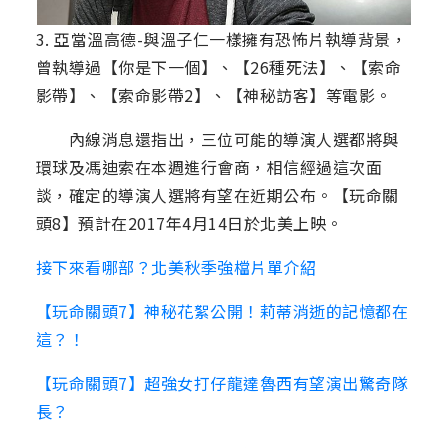
3. 亞當溫高德-與溫子仁一樣擁有恐怖片執導背景，
曾執導過【你是下一個】、【26種死法】、【索命
影帶】、【索命影帶2】、【神秘訪客】等電影。
內線消息還指出，三位可能的導演人選都將與
環球及馮迪索在本週進行會商，相信經過這次面
談，確定的導演人選將有望在近期公布。【玩命關
頭8】預計在2017年4月14日於北美上映。
接下來看哪部？北美秋季強檔片單介紹
【玩命關頭7】神秘花絮公開！莉蒂消逝的記憶都在
這？！
【玩命關頭7】超強女打仔龍達魯西有望演出驚奇隊
長？