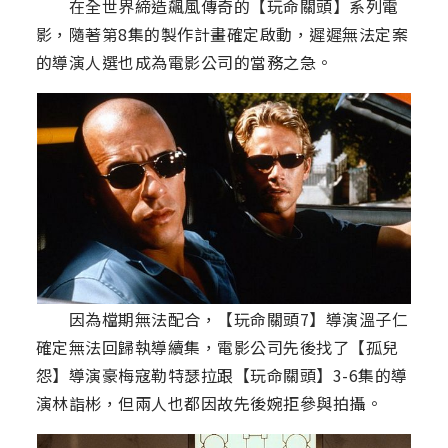
在全世界締造飆風傳奇的【玩命關頭】系列電
影，隨著第8集的製作計畫確定啟動，遲遲無法定案
的導演人選也成為電影公司的當務之急。
因為檔期無法配合，【玩命關頭7】導演溫子仁
確定無法回歸執導續集，電影公司先後找了【孤兒
怨】導演豪梅寇勒特瑟拉跟【玩命關頭】3-6集的導
演林詣彬，但兩人也都因故先後婉拒參與拍攝。