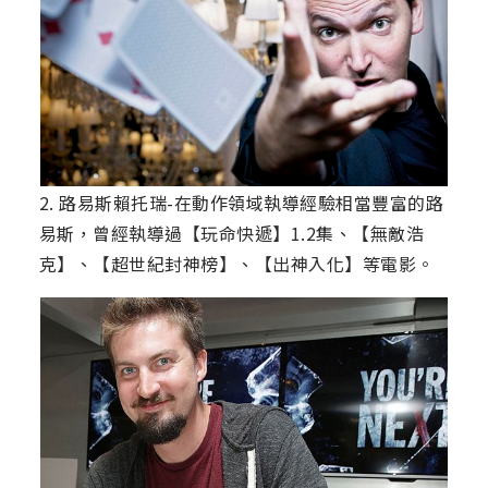
2. 路易斯賴托瑞-在動作領域執導經驗相當豐富的路
易斯，曾經執導過【玩命快遞】1.2集、【無敵浩
克】、【超世紀封神榜】、【出神入化】等電影。