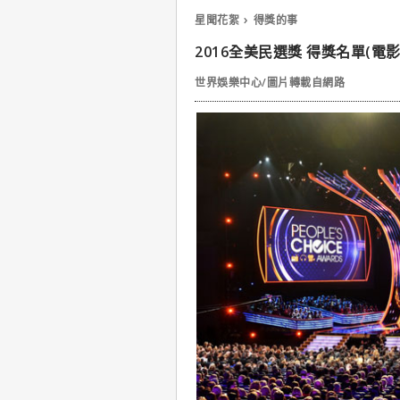
星聞花絮
得獎的事
2016全美民選獎 得獎名單(電影
世界娛樂中心/圖片轉載自網路