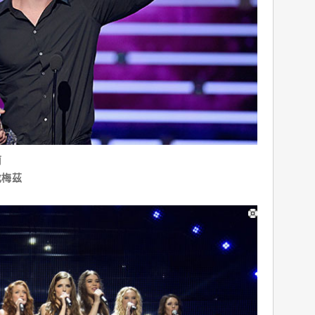
莉
戈梅茲