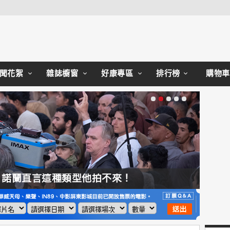
Close
聞花絮
雜誌櫥窗
好康專區
排行榜
購物車
，諾蘭直言這種類型他拍不來！