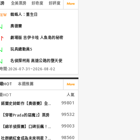
票房
全美票房
好奇度
好評度
蜘蛛人：重生日
奧德賽
劇場版 吉伊卡哇 人魚島的秘密
玩具總動員5
名偵探柯南 高速公路的墮天使
間:2026-07-31~2026-08-02
最HOT
本週推薦
最HOT
人氣
99801
諾蘭史詩鉅作【奧德賽】全...
99532
【穿著Prada的惡魔2】票房
大...
99003
【綿羊偵探團】口碑狂飆！...
98560
社群網紅會成為未來明星？...