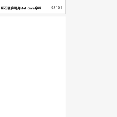
98101
巨石強森現身Met Gala穿裙
子...