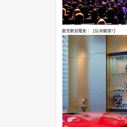
最受歡迎電影：【玩命關頭7】