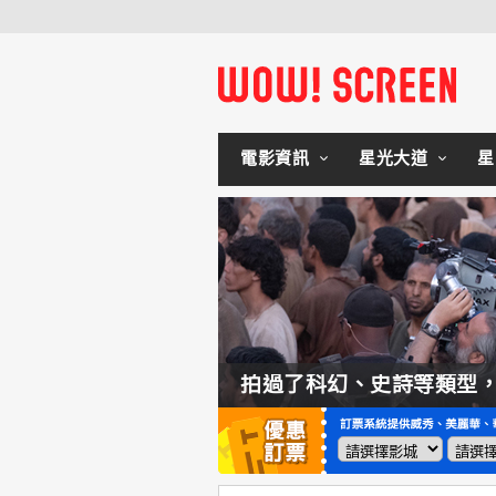
電影資訊
星光大道
星
如何交棒蜘蛛人？湯姆霍蘭：「我們有一個完整的計畫。」
拍過了科幻、史詩等類型