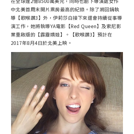
在全球達2億8500萬美元，同時也創下導演處女作
中北美首周末開片票房最高的紀錄。除了將回鍋執
導【歌喉讚3】外，伊莉莎白接下來還會持續從事導
演工作，她將執導YA電影【Red Queen】及索尼影
業重啟版的【霹靂嬌娃】。【歌喉讚3】預計在
2017年8月4日於北美上映。