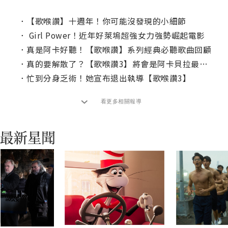
．
【歌喉讚】十週年！你可能沒發現的小細節
．
Girl Power！近年好萊塢超強女力強勢崛起電影
．
真是阿卡好聽！【歌喉讚】系列經典必聽歌曲回顧
．
真的要解散了？【歌喉讚3】將會是阿卡貝拉最後一次登場
．
忙到分身乏術！她宣布退出執導【歌喉讚3】
看更多相關報導