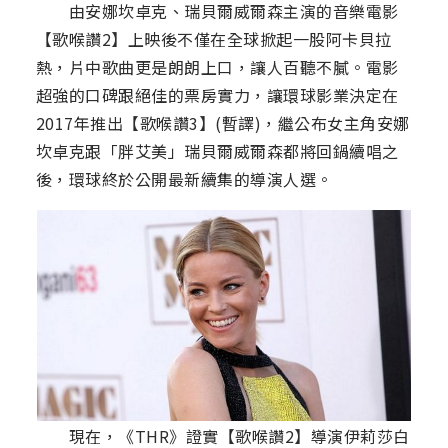
由安娜坎卓克、瑞貝爾威爾森主演的音樂電影
【歌喉讚2】上映後不僅在全球掀起一股阿卡貝拉
熱，片中歌曲更是朗朗上口，讓人百聽不膩。電影
超強的口碑跟絕佳的票房實力，讓環球影業決定在
2017年推出【歌喉讚3】(暫譯)，繼公布女主角安娜
坎卓克跟「胖艾美」瑞貝爾威爾森都將回鍋續唱之
後，環球終於公開最新續集的導演人選。
現在，《THR》證實【歌喉讚2】導演伊莉莎白