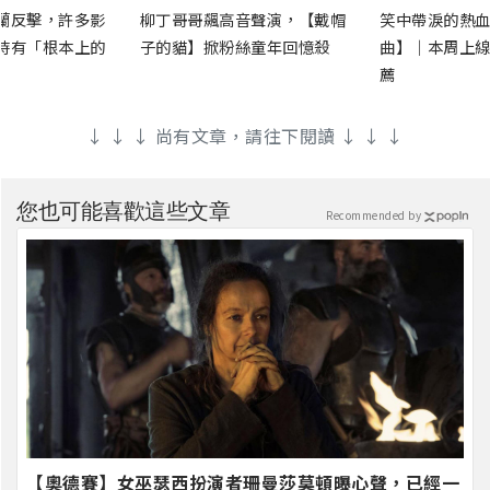
蘭反擊，許多影
柳丁哥哥飆高音聲演，【戴帽
笑中帶淚的熱血
時有「根本上的
子的貓】掀粉絲童年回憶殺
曲】｜本周上線
薦
↓ ↓ ↓ 尚有文章，請往下閱讀 ↓ ↓ ↓
您也可能喜歡這些文章
Recommended by
【奧德賽】女巫瑟西扮演者珊曼莎莫頓曝心聲，已經一