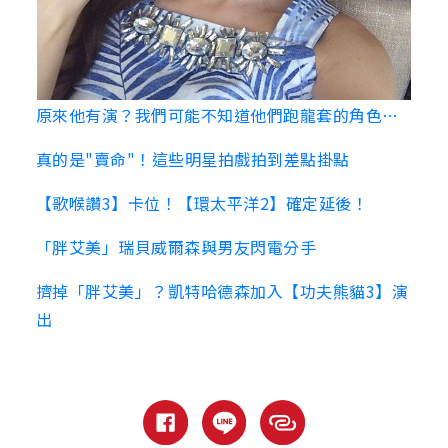
原來他有演？我們可能不知道他們跑龍套的角色…
真的是"賣命"！這些明星拍戲拍到差點掛點
【歌喉讚3】卡位！【環太平洋2】確定延後！
「胖艾美」瑞貝威爾森與男友閃電分手
擠掉「胖艾美」？凱特哈德森加入【功夫熊貓3】演
出