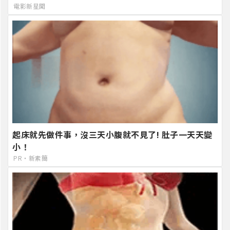
電影新星聞
起床就先做件事，沒三天小腹就不見了! 肚子一天天變
小！
PR・新素簡