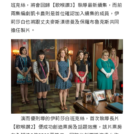
班克絲，將會回歸【歌喉讚3】執導最新續集，而前
兩集編劇凱卡農則是首位確認加入續集的成員，伊
莉莎白也將跟丈夫麥斯漢德曼及保羅布魯克斯共同
擔任製片。
演而優則導的伊莉莎白班克絲，首次執導長片
【歌喉讚2】便成功創造票房及話題效應，該片票房