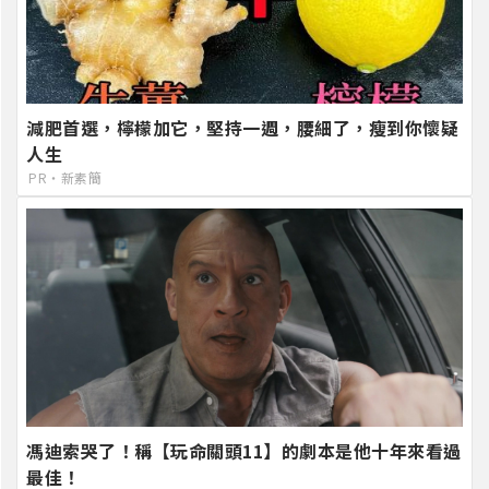
減肥首選，檸檬加它，堅持一週，腰細了，瘦到你懷疑
人生
PR・新素簡
馮迪索哭了！稱【玩命關頭11】的劇本是他十年來看過
最佳！