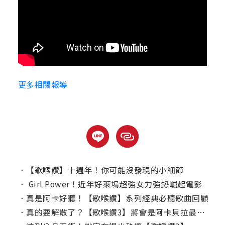
更多相關報導
．
【歌喉讚】十週年！你可能沒發現的小細節
．
Girl Power！近年好萊塢超強女力強勢崛起電影
．
真是阿卡好聽！【歌喉讚】系列經典必聽歌曲回顧
．
真的要解散了？【歌喉讚3】將會是阿卡貝拉最後一次登場