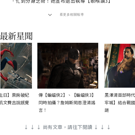
．
忙到分身乏術！她宣布退出執導【歌喉讚3】
看更多相關報導
生日】票房破紀
傳【蝙蝠俠2】、【蝙蝠俠3】
黑澤清首部時代
凱文費吉說感覺
同時拍攝？詹姆斯岡恩澄清謠
牢城】結合戰國
言！
謎
↓ ↓ ↓ 尚有文章，請往下閱讀 ↓ ↓ ↓