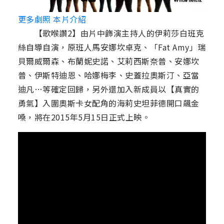
更多劇照 本片介紹
【歌喉讚2】由片中飾演主持人的伊莉莎白班克
絲自導自演，原班人馬安娜坎卓克、「Fat Amy」瑞
貝爾威爾森、布蘭妮史諾、艾莉西斯奈普、安娜坎
普、伊斯特迪恩、哈娜梅李、史蓋拉奧斯汀、亞當
迪凡…等確定回歸，另外還加入新成員以【真實的
勇氣】入圍奧斯卡女配角的海莉史坦菲德開口飆金
嗓，將在2015年5月15日正式上映。