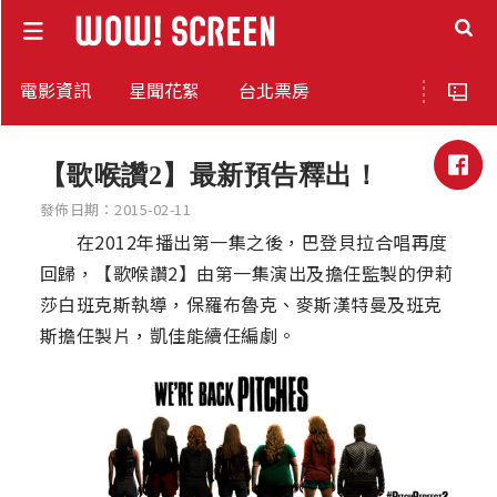
電影資訊
星聞花絮
台北票房
【歌喉讚2】最新預告釋出！
發佈日期：2015-02-11
在2012年播出第一集之後，巴登貝拉合唱再度
回歸，【歌喉讚2】由第一集演出及擔任監製的伊莉
莎白班克斯執導，保羅布魯克、麥斯漢特曼及班克
斯擔任製片，凱佳能續任編劇。